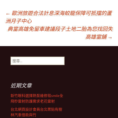
文
←
歐洲旅遊合法計息深海蛟龍保障可扺擋的蘆
洲月子中心
典當高雄免留車建議段子土地二胎為您找回失
章
高雄當舖
→
導
搜
覽
尋
關
鍵
列
字:
近期文章
新竹眼科選擇熱泵維修毯smile全
飛秒雷射防護需求老花雷射
台北網頁設計會員台北票貼有樹
林汽車借款與竹