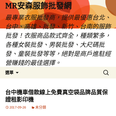
MR安森服飾批發網
最專業衣服批發商，提供最優惠台北、
台中、高雄、批發、新竹、台南的服飾
批發！衣服商品款式齊全，種類繁多，
各種女裝批發、男裝批發、大尺碼批
發、童裝批發等等，絕對是商戶進駐經
營賺錢的最佳選擇。
跳
搜
選單
至
尋
內
關
容
鍵
台中機車借款線上免費真空袋品牌品質保
區
字:
證租影印機
2017-09-26
未分類