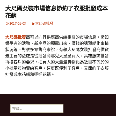
大尺碼女裝市場信息節約了衣服批發成本
花銷
2017-01-03
大尺碼批發
大尺碼批發
商可以向其供應商供給相關的市場信息，諸如
競爭者的活動、新產品的顯露出來、價錢的猛烈變化事情
狀況等。對很多零售商來說，有賴大尺碼女裝批發商供貨
最主要的益處是從批發商那兒大量量買入，高雄服飾批發
再按客戶的要求，把買人的大量量貨物化為數目不等於的
小批量貨物賣給客戶，這麼既便利了客戶，又節約了衣服
批發成本花銷和運送花銷。
搜
尋