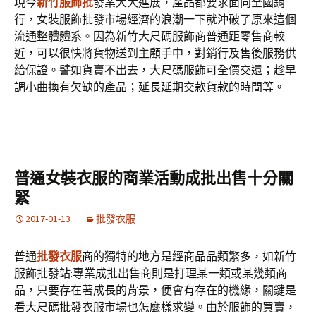
現今
新竹服飾批
發業大大進展，產品都要求面向全國銷
行，女裝服飾批發市場經濟的浪潮一下就沖破了原來這個
流通整體體系。因為新竹大尺碼服飾商普通距零售商較
近，可以很快將貨物送到主顧手中，對銷行及售後服務供
給保證。譬如貨賣不出去，大尺碼服飾可全價交還；趁早
調小曲換有欠缺的產品；延長延期交款貨款的時間等。
普通女裝衣服的商業活動成批出售十分關
緊
2017-01-13
批發衣服
普通
批發衣服
商的獨特的地方是經商品品類繁多，如新竹
服飾批發站:專業成批出售商則是打理某一類或某幾類商
品，只要存在著成長的背景，便會有存在的機緣，關鍵是
看大尺碼批發衣服市場也怎麼樣求變。由於服飾的買賣，