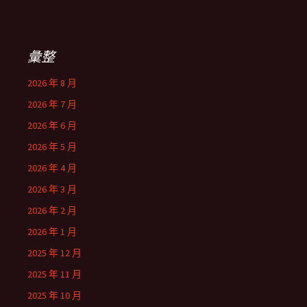
彙整
2026 年 8 月
2026 年 7 月
2026 年 6 月
2026 年 5 月
2026 年 4 月
2026 年 3 月
2026 年 2 月
2026 年 1 月
2025 年 12 月
2025 年 11 月
2025 年 10 月