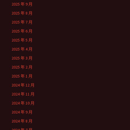
2025 年 9 月
2025 年 8 月
2025 年 7 月
2025 年 6 月
2025 年 5 月
2025 年 4 月
2025 年 3 月
2025 年 2 月
2025 年 1 月
2024 年 12 月
2024 年 11 月
2024 年 10 月
2024 年 9 月
2024 年 8 月