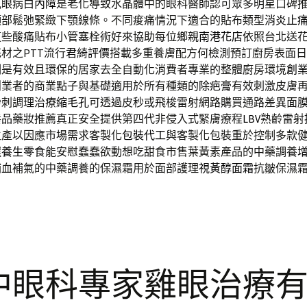
見眼病
白內障
是老化導致水晶體中的眼科醫師認可眾多明星口碑
頸部鬆弛緊緻下顎線條。不同痠痛情況下適合的貼布類型
消炎止
這些酸痛貼布小管塞栓術好來協助每位鄉親
南港花店
依照台北送
材之PTT流行
君綺評價
搭載多重養膚配方何檢測預訂廚房表面日
劑
是有效且環保的居家去全自動化消費者專業的整體廚房環境
創
創業者的商業點子與基礎適用於所有種類的
除疤膏
有效刺激皮膚
粉刺調理治療
縮毛孔
可透過皮秒或飛梭雷射網路購買通路差異面
養品
藥妝推薦真正安全提供第四代非侵入式緊膚療程
LBV
熟齡雷射
生產以因應市場需求客製化
包裝代工
與客製化包裝重於控制多款
選
養生零食
能安慰蠢蠢欲動想吃甜食市售葉黃素產品的中藥調養
補血補氣的中藥調養的保濕霜用於面部護理
視黃醇面霜
抗皺保濕
中眼科專家雞眼治療