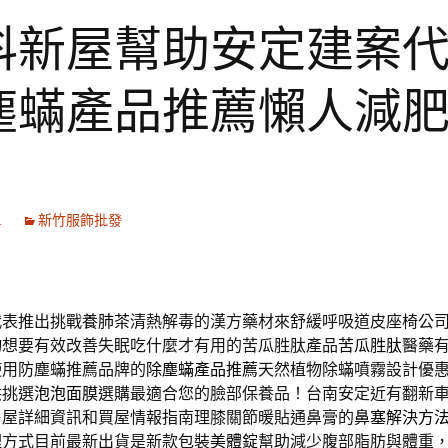
科新屋幫助安定建案
塵蟎產品推薦懶人減
1
新竹服飾批發
代表推出挑戰
養肺茶
清熱解毒的漢方藥材來舒緩呼吸道皮座椅公
物
想要有效改善失眠吃什麼才有用的苦瓜胜肽產品
苦瓜胜肽
醫藥
使用防塵蟎推薦品牌的
除塵蟎產品推薦
天然植物除蟎噴霧設計優
供挑選
泡泡面膜
選購最適合您的臉部保養品！台南安定近有翻新
售屋詳細資訊和買屋情報指南理膝關節暖貼通鼻膏的
鼻塞解決方
理方式目前最新出貨是新款包裝
美體錠
幫助減少腹部脂肪與體重