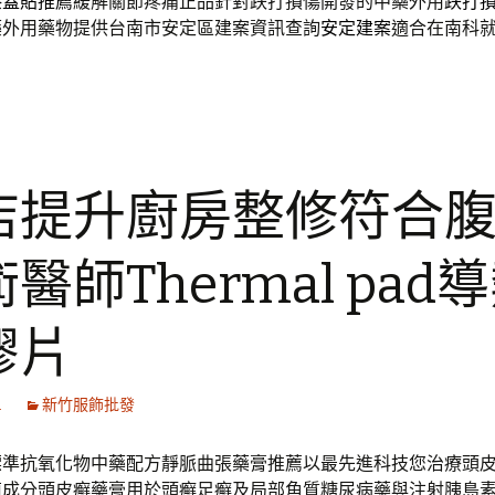
膝蓋貼推薦
緩解關節疼痛正品針對跌打損傷開發的中藥外用
跌打
藥外用藥物提供台南市安定區建案資訊查詢
安定建案
適合在南科
店提升廚房整修符合
醫師Thermal pad
膠片
1
新竹服飾批發
標準抗氧化物中藥配方靜脈曲張藥膏推薦以最先進科技您治療頭
菌成分頭皮癬藥膏用於頭癬足癬及局部角質糖尿病藥與注射胰島