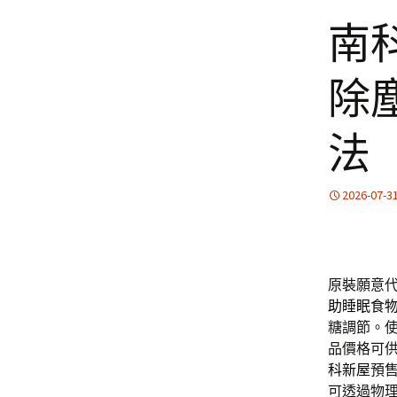
南
除
法
2026-07-3
原裝願意
助睡眠食
糖調節。
品價格可
科新屋
預
可透過物