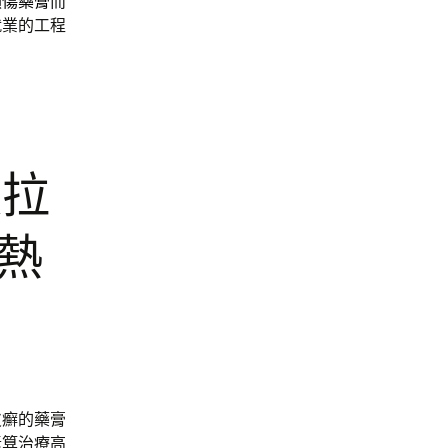
損傷藥膏
而
就業的工程
腹拉
導熱
皮癬的藥膏
素算治療高