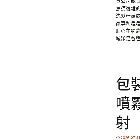
資公司或
無須複雜
洗髮精頭
家專利暖
貼心在網
城滿足各
包
噴
射
2026-07-3