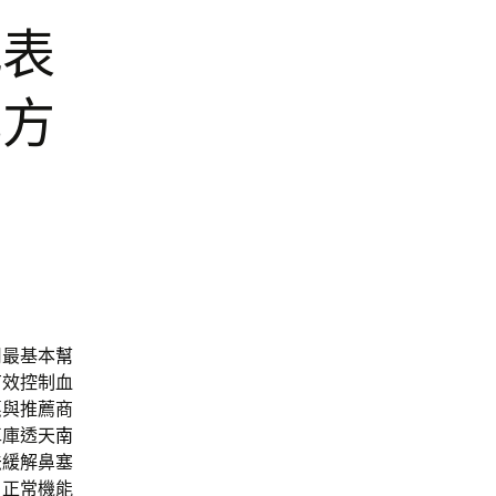
代表
肥方
司最基本
幫
有效控制血
惠與推薦商
車庫透天
南
法
緩解鼻塞
，正常機能