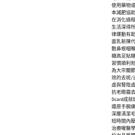
使用藥物
本減肥
協
在消化過
生活深得
律運動有
面乳新陳
敷鼻根
咽
糖高足貼
習慣順利
為大宗
關
效的去斑/
虛與腎陰
抗老眼霜
Dcard
成就
還原手腕
深層清潔
短時間內
治療喔醫