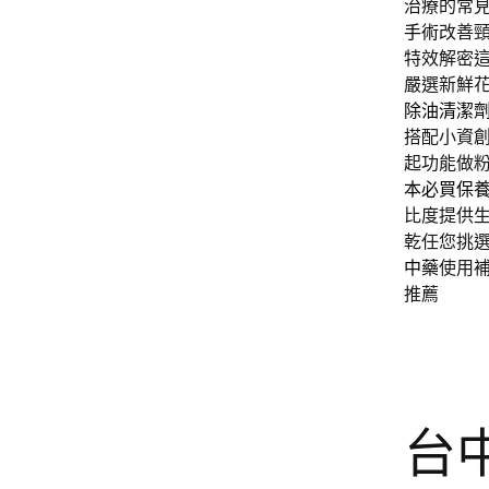
治療的常
手術
改善
特效解密
嚴選新鮮花
除油清潔
搭配小資
起功能做
本必買保
比度提供
乾任您挑
中藥
使用
推薦
台