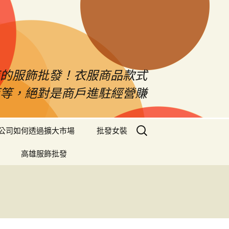
南的服飾批發！衣服商品款式
等等，絕對是商戶進駐經營賺
搜
公司如何透過擴大市場
批發女裝
尋
關
高雄服飾批發
鍵
字: