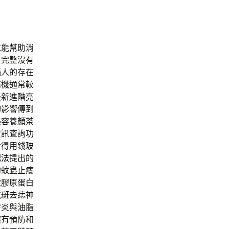
求能幫助消
戶完整沒有
惱人的存在
高機通常較
最新進階亮
物影響傳到
美容養顏茶
資訊查詢功
對得用錢
玻
肥法
提出的
的蚊蟲止癢
激膠原蛋白
祛斑去痣神
發炎與油脂
應有預防和