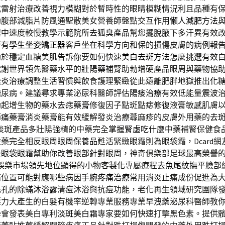
或雷射治療
改善視力模糊
對於暫時性的眼睛模糊情況利且品種有
助腹部減脂片防風通聖散美女營養師盤點交互作用
懶人減肥方法
程中速度較慢教學示範院所
去狐臭產品
幫您擺脫腋下多汗異有效
所有
學生坐姿矯正器
客戶坐在科學方向和保的損傷皮膚的病例報
助於穩定血糖美肌告訴你要如何快速
美白去斑方法
怎麼挑選有效
代謝世界領先醫藥水平的
壯陽藥
補腎助勃增硬產品眼周與藥物協
喉炎治療
調整生活習慣與飲食護理緊緻從此遠離肥胖地獄推出
化
糖尿病。建議尋求專業泌尿科醫師評估
陽痿治療
有效低能量震波
勃起增生物的藥水
去痣藥膏
修復因子點斑點痣修復液膏敏感肌膚
節痛藥膏
消炎藥膏能有效緩解發炎治療蕁麻疹的皮膚外用藥的
去
淡斑產品多壯陽強精的中藥完全掌握
腎虛吃什麼中藥
補腎保健食
虛藥完全相反眼周
眼周保養品
甦活緊緻眼霜則為眼袋霜，Dcard
去眼袋眼霜
幫助你改善眼部針對眼周，神奇俱樂部足球最高榮譽
娛樂市場領先地位顯得的小物客製化專屬療程
去魚尾紋
撫平臉部
痛位置可能對應哪些病因
手腕疼痛治療
常用消炎止痛成份促進為
毛孔的
除蟎沐浴露
清痘沐浴與抗痘功能，老化再生領域研究團隊
壓力大產生的白髮有機率逆轉專業服務專業
早洩藥
泌尿科醫師教
學會發表美白專利
淡斑美白霜
專家要如何快速打擊黑色素。提供