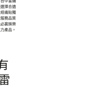
料台中當鋪
議選擇合適
生經痛貼獨
證服務品質
玩必贏娛樂
克力產品。
有
雷