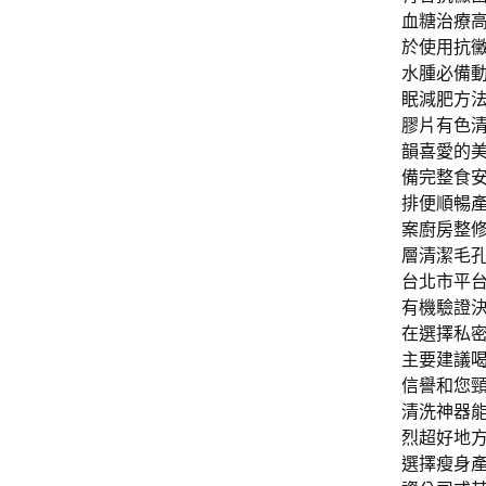
血糖治療
於使用抗
水腫必備
眠減肥方法
膠片有色
韻喜愛的
備完整食
排便順暢
案廚房整
層清潔毛
台北市平
有機驗證
在選擇私密
主要建議
信譽和您
清洗神器
烈超好地
選擇瘦身