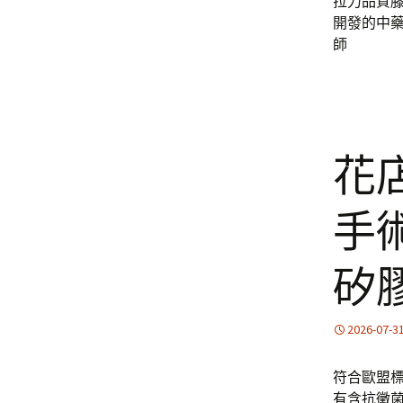
拉力品質
開發的中
師
花
手術
矽
2026-07-3
符合歐盟
有含抗黴