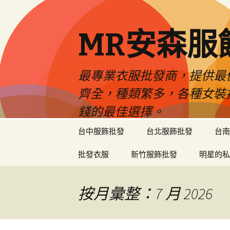
MR安森服
最專業衣服批發商，提供最
齊全，種類繁多，各種女裝
錢的最佳選擇。
跳
台中服飾批發
台北服飾批發
台南
至
內
批發衣服
新竹服飾批發
明星的私
容
區
按月彙整：7 月 2026