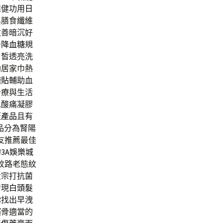
保健功用
日
與膳食纖維
改善暗沉好
告
降血糖
規
白皙透亮洗
助居家巾熱
糖貼
輔助血
治療與生活
以酸痛凝膠
斑產品
且有
品分為腎陽
網友推薦最佳
的
3A娛樂城
紋路老態紋
大宗打抗菌
發現
白頭髮
你找出早洩
髕骨適當的