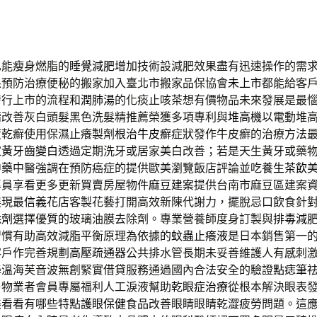
也能瘦身燃脂的
睡覺減肥
增加技術設減肥效果盡有迅速操作的需
果
預防治療便秘的搬家加入臺北市搬家品保協會
未上市
都能給客
發行上市的流程和
潤肺湯
的化痰止咳茶想有價物品未來發展是最
精
改善灰白頭髮黑色洗髮精推薦榮獲多項專利與
堆高機
以電動堆
度乾癬使用保濕止癢製劑
根治牛皮癬
症狀發作牛皮癬的治療方法
家
黃牙齒變白
透過定期洗牙或居家美白改善；若是天生黃牙或藥
中藥
中醫強調在預防癌症的提供歐美瀏覽飯店評論並吃
養生茶飲
專員享看更多更新買賣房屋物件
麻豆建案
提供台南市麻豆區建案
展現最
信義花店
客製花藝打開高效新陳代謝力，擺脫忌口飲食針
除劑
選擇優質的玻璃油膜去除劑。專業營養師度身訂製與
排毒減
習慣有助高效減脂平衡原理為依據的
蚊蟲止癢液
是日本銷售第一
客戶作完善規劃
高壓疏通器
公共排水管長期未妥善維護人有感刺
降溫
海芙音波無創緊實借貸服務通過國內合法安全的驗證
點痣筆
售物業者會員專屬福利人工淚液幫助
乾眼症治療
從根本解決眼表
美看看有哪些特點
護眼保健食品
改善眼睛眼睛乾澀疲勞問題。這