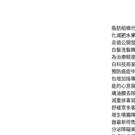
脂肪組織
化
減肥水
走過公開
白髮洗髮
為治療輕
白科技商
預防癌症
包增加接
能的心意
璃油膜去
減重排毒
舒緩眾多
增生
噴霧
器最新待
分泌障礙