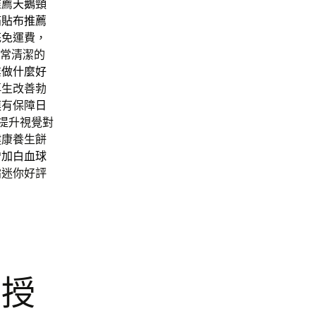
推薦
天鵝頸
痛貼布推薦
花免運費，
常清潔的
業做什麼好
再生改善勃
膜有保障
日
提升視覺對
健康養生餅
增加白血球
霜迷你好評
有授