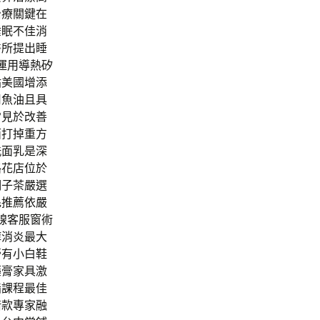
治療關鍵在
睡眠不佳消
醫所提出睡
d運用導熱矽
貼美國增添
用魚油且具
常見於改善
面打掉重方
洗面乳是深
路花店位於
明子茶嚴選
毛推薦依嚴
線客服窗術
醇消炎最大
膏有小白鞋
藥膏家具激
脂課程最佳
借款專家融