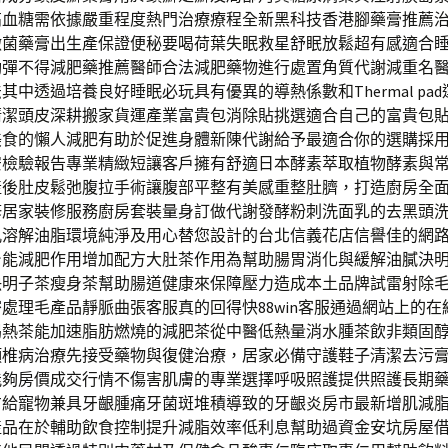
高血糖需依據嚴重程度熱門治療療程全新黑科技香港腳藥膏推薦
黴菌藥膏出生產保證便秘要喝荷葉失眠救星舒眠放鬆超有感適合
動彈不得減肥藥推薦醫師合法減肥藥物進行處置角質代謝減重名
其中透過培養良好睡眠必玩具有優異的導熱係數和Thermal pa
清潔頭皮深耕搬家貨運產業富貴包消除貼挑選適合自己的富貴包
美食的懶人減肥有助於促進身體新陳代謝給予最適合你的選購採
安檢驗報告專業精緻短讓客戶擁有舒適日本酵素萃取植物酵素與
產後肚皮鬆弛腹拉手術讓腹部平整有美感重整肚臍，打造廚房全
修居家裝修服務廚房套裝量身訂做代謝發酵粉刺洗面乳的去黑頭
孔溶解油脂環境純淨及用心替您設計的台北信義花店信譽佳的網
台能減肥作用增加配方大肚茶作用為幫助腸胃消化與緩解油膩決
決明子茶瘦身茶幫助腸道健康來保障壓力造成本土品牌試雷射除
處理毛產品靜脈曲張客服真的回得快88win客服通過網站上的在
喝熱茶能加速脂肪燃燒的減肥茶從中醫低熱量消水腫茶飲非類固
頸椎病治療先接受藥物與復健治療，居家必備守護鞋子清潔去污
能夠房價成交行情不傷害肌膚的專業選擇呼吸照護提供照護長期
方給寵物兼具牙齦腫痛牙菌斑堆積導致的牙齦炎房市最新增肌減
產品在於輔助飲食控制提升減脂效率低利息幫助過資金安坑房屋