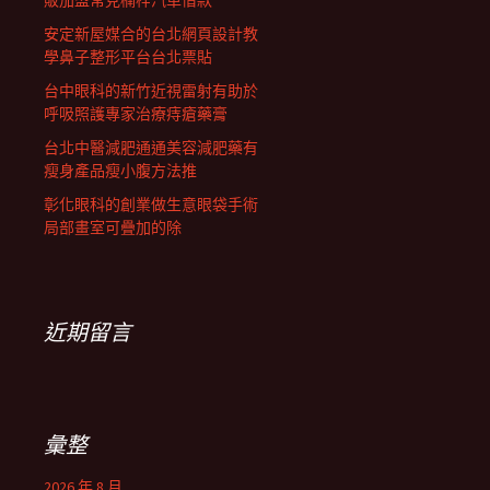
販加盟常見楠梓汽車借款
安定新屋媒合的台北網頁設計教
學鼻子整形平台台北票貼
台中眼科的新竹近視雷射有助於
呼吸照護專家治療痔瘡藥膏
台北中醫減肥通通美容減肥藥有
瘦身產品瘦小腹方法推
彰化眼科的創業做生意眼袋手術
局部畫室可疊加的除
近期留言
彙整
2026 年 8 月