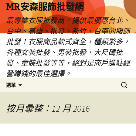
MR安森服飾批發網
最專業衣服批發商，提供最優惠台北、
台中、高雄、批發、新竹、台南的服飾
批發！衣服商品款式齊全，種類繁多，
各種女裝批發、男裝批發、大尺碼批
發、童裝批發等等，絕對是商戶進駐經
營賺錢的最佳選擇。
跳
搜
選單
至
尋
內
關
容
鍵
按月彙整：12 月 2016
區
字: