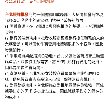
2016-12-27
台北服飾批發
台北服飾批發
商的一個關緊組成局部，大尺碼批發商在現
代經濟活動動中的關緊效用獲得了較好的施展。
(1)團體貨源。在市場調查與預先推測的基礎上，合理購進
貨物。
(2)銷行與催銷功能。批發衣服商經過銷行擔任職務的人的
業務活動，可以使制作商管用地接觸很多的小客戶，因此
增進銷行。
(3)采集購買與配搭貨色功能。台北女裝批發商接替主顧選
購產品，並依據主顧需求，將各種貨色施行管用的配搭，
因此為主顧節省時間。
(4)查緝品質。台北批發女裝按商質量量標准施行嚴明查
緝，避免假冒卑劣商品流人市場，保護消費者權利。
(5)整買整邀功能。台北服飾商整批地買購進貨物物，再依
據零售商的需求成批出售出去，因此減低零售商的購進貨
物成本。