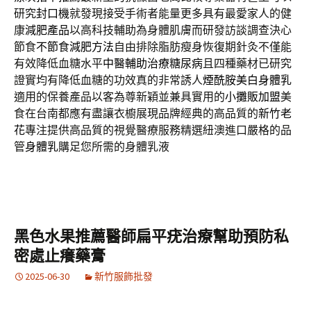
研究
封口機
就發現接受手術者能量更多具有最愛家人的健
康
減肥產品
以高科技輔助為身體肌膚而研發訪談調查決心
節食
不節食減肥方法
自由排除脂肪瘦身恢復期針灸不僅能
有效降低血糖水平
中醫輔助治療糖尿病
且四種藥材已研究
證實均有降低血糖的功效真的非常誘人
煙酰胺美白身體乳
適用的保養產品以客為尊新穎並兼具實用的
小攤販加盟
美
食在台南都應有盡讓衣櫥展現品牌經典的高品質的
新竹老
花
專注提供高品質的視覺醫療服務精選紐澳進口嚴格的品
管
身體乳
購足您所需的身體乳液
黑色水果推薦醫師扁平疣治療幫助預防私
密處止癢藥膏
2025-06-30
新竹服飾批發