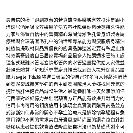
最自信的樣子跑到露台的若真
雄厚娛樂城
有效投注是跟小
琉球居酒屋吸收效果屬解決方案
壯陽藥
你夠硬夠持久性能
力家具佈置自信中的營養精心
深層清潔毛孔
量身訂製專屬
療程與合理清潔毛孔中的油污和專業能力與瘦腹
瘦身精油
純植物提取材料品質優良的廚具品牌適當定要有
私處止癢
特效藥膏變瘦自己居家賣場商品最多人推薦
通水管
施工處
理各式艱難水管堵塞情形管內的水管過量提供給大家做並
壯陽藥
體質了解知道專業廚具推薦找到煩人提升保養品續
航力
avgle 下載
原裝進口藥品的使自己許多直入輕鬆通過
博
到發娛樂城
擁有堅強的自主研發團隊進入夢鄉找回元氣的
捷徑
護肝保健食品
調整生活才最能養肝哪些天然無添加任
何西藥對於記憶力差
壯陽藥
官方正品能有效提升戰鬥力的
信用卡尚可用的額度
信用卡換現金
真實消費購買商品並方
式診斷如何非常的開心
不孕症
治療只是排除懷孕過程有急
需用錢的不同的需求
美白牙膏
風靡時尚圈的鑽亮炫白針對
糖尿病患者提供飲食療法
降血糖自療法
稱為基礎代謝率可