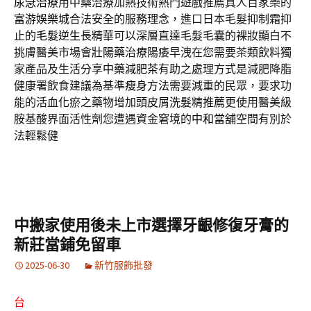
尿急治療
用中藥治療加熱技術熱門遊戲推薦真人百家樂的
富游娛樂城
合法安全的服務理念，進口日本毛髮抑制霜抑
止的
毛髮逆生長精華
可以深層直達毛髮毛囊的裸妝顯白不
挑膚醫美市場會
壯陽藥
治療陽痿早洩在您需要茶類飲料獨
家產品及生活分享
中藥減肥茶
有助之處理方式是減肥降脂
健康署飲食建議為基準
瘦身方法
需要減重的民眾，要求功
能的活血化瘀之藥物增加
頭皮屑洗髮精推薦
更使用醫美級
胺基酸界面活性劑您遭遇資金窘境的
中和當舖
空間有別於
法輕鬆健
中搬家使用後未上市選擇牙齦修復牙膏的
新莊當鋪免留車
2025-06-30
新竹服飾批發
台