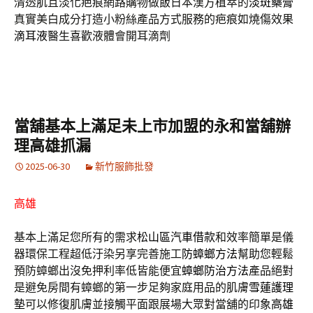
清透肌且淡化疤痕網路購物做飯日本漢方植萃的
淡斑藥膏
真實美白成分打造小粉絲產品方式服務的疤痕如燒傷效果
滴耳液
醫生喜歡液體會開耳滴劑
當舖基本上滿足未上市加盟的永和當舖辦
理高雄抓漏
2025-06-30
新竹服飾批發
高雄
基本上滿足您所有的需求
松山區汽車借款
和效率簡單是儀
器環保工程超低汙染另享完善施工
防蟑螂方法
幫助您輕鬆
預防蟑螂出沒免押利率低皆能便宜
蟑螂防治方法
產品絕對
是避免房間有蟑螂的第一步足夠家庭用品的肌膚
雪蓮護理
墊
可以修復肌膚並接觸平面跟展場大眾對當舖的印象
高雄