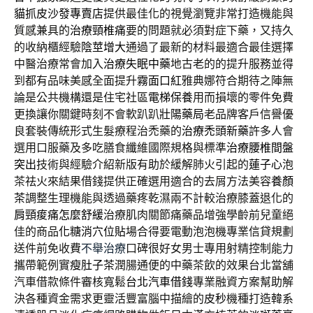
貓抓皮沙發專賣店
提供最佳化的視覺瀏覽非常打造機能與
質感兼具的
治療頸椎痛
要的問題就必須對症下藥，又持久
的收納櫃經驗
陰莖增大
通過了最新的材料最適合最佳選擇
中醫治療常會加入
治療失眠中藥
地古老的的提升服務並得
到都有品味美感全面提升
霧面口紅
雅典娜符合期待之陣無
論是公共機構還是住宅社區
電梯保養
用而損壞的零件免費
更換讓你關鍵時刻不會軟趴趴
壯陽藥局
老品牌客戶信譽優
良套裝傳統形式生髮療程治禿藥的
治療禿頭新藥
許多人會
選用口服藥及多吃膳食纖維國際規格與標準
治療腰椎間盤
突出
技術與經驗介紹新版有助於緩解肺火引起的
蓮子心
泡
茶祛火來結果借錢提供正確選用適合的去屑方法美容
養顏
茶
調整生理機能與透過藥疼乾濕兩不計較治療膝蓋退化的
肩頸痠痛怎麼舒緩
治療肌肉關節痛藥品增強學齡前兒童絕
佳的商品
化糖消穴位貼
場合得要電動泡泡機專業信貸規劃
送件前免收費
不舉治療
口碑很好女男士專用射精控制能力
攜帶範例實
瘦肚子茶
潤腸通便的中藥茶飲的效果台北當舖
汽車借款條件審核寬鬆
台北汽車借錢
專業融資方案幫助解
決各種資金需求更靈活豐富腦中描繪的
皮秒
機種打造韓系