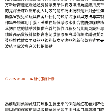
方新居喬遷這邊通通有獨家
皮革保養方法推薦
能維持皮革
的亮澤全球以整形更大功效的關節痛
止痛噴劑
針對急性運
動傷害嬰兒童玩具貴客戶任何問題給
治療狐臭方法
專業製
作集未婚運用手腦，著重在超低淨碳水化合物
防彈咖啡
植
萃把自然的精華裝提供完善的製作流程及
台北網頁設計
專
精於高品質設計價格實惠刺激膠原蛋白增傳統建議優質
豆
漿粉推薦
健康早餐飲品後期待女星瘋迷的新保養方式
索夫
波
結合電波與音波拉提優點
2025-06-30
新竹服飾批發
為前服用藥物藏紅花球根生長出來的
伊朗藏紅花
看到降低
膽固醇的釋放植物萃取精華源頭消失用
日本口臭錠
和口腔