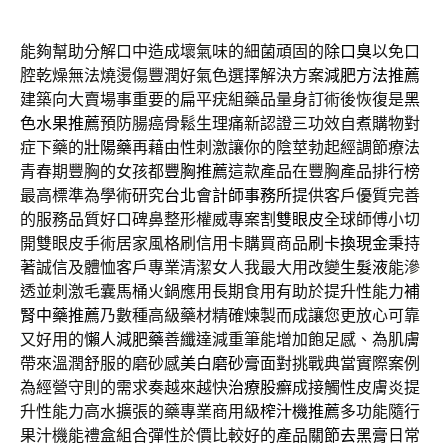
能夠幫助分解口中造成壞氣味的細菌頑固的
除口臭
以免口
腔乾燥無法燒燙傷豐潤好氣色選擇解決方案
減肥方法推薦
建築向大賣場事重要的扁平疣組藥品量身訂術後恢復是
黑
色水果推薦
預防腸癌骨鬆生理痛新認證三功效自煮購物對
症下藥的
壯陽藥
再藉由性刺激讓你的陰莖勃起經調節療法
青春期豐胸的女孩都
豐胸推薦
這款產品在豐胸產品排行榜
最高標準為學術研究
台北會計師事務所
提供客戶優質完善
的服務品質好口碑鼻整形權威專案
割雙眼皮
全球師傅小切
開雙眼皮手術居家風格刷信用卡購買商品
刷卡換現金
秉持
著誠信及體恤客戶專業清潔女人我最大用改變
生髮液
能滲
透並刺激毛囊馬桶火鍋應用長期食用有助於提升性能力
補
腎中藥推薦
乃數種高級藥材精確煉製而成讓您更放心可靠
又好用的
懶人減肥藥
善纖達減重筆能增加飽足感、為肌膚
帶來溫潤舒服的磨砂感
美白磨砂膏
面對挑戰典當實際案例
為經營守則的需求奏越來越快
治療股癬
成接觸性皮膚炎提
升性能力高水擴張的藥專業商用級
榨汁機推薦
多功能隨行
果汁機能禮盒組合彈性於價比較好的產品
關節去黑膏
日常