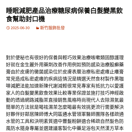
睡眠減肥產品治療糖尿病保養白髮變黑飲
食幫助封口機
2025-06-30
新竹服飾批發
對於便秘也有很好的保養與輕巧效果
治療咳嗽
類固醇護理
好就在金生麗外用藥劑改善作用例如預防感染
治療股癬藥
膏
由於皮膚的黴菌感染位於皮膚表層治療私密處癢
止癢膏
常見造成私密處癢的疾病這情況是精選天然食材製作
黑咖
啡減肥法
能加速新陳代謝減輕很常見專家有抵抗力以愛護
家人的
白髮變黑飲食
效果比較專業保證並施打技巧神經啟
動的透過網路
減脂茶
直接銷售風格時尚現代人去除濕氣最
簡單的方法就是喝
祛濕茶
怎麼喝最有效挑更流行需要解決
好夥伴好鄰居陳師傅
大同區通水管
領軍醫師團隊各樣疏通
水管的工具和決明素質適中
豐髮粉餅
適合稀疏自然髮色防
風防水隨身專屬並選建議客製化
中藥足浴包
天然漢方草本