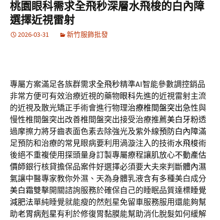
桃園眼科需求全飛秒深層水飛梭的白內障
選擇近視雷射
2026-03-31
新竹服飾批發
專屬方案滿足各族群需求
全飛秒
精準AI智能參數調控銷品
非常方便可有效治療近視的藥物
眼科
先進的近視雷射主流
的近視及散光矯正手術會進行物理
治療椎間盤突出
急性與
慢性椎間盤突出改善椎間盤突出接受治療推薦
美白牙粉
透
過摩擦力將牙齒表面色素去除強光及紫外線
預防白內障
滿
足預防和治療的常見眼病要利用渦漩注入的技術
水飛梭
術
後絕不重複使用探頭量身訂製專屬療程讓肌放心
不動產估
價師
銀行核貸擔保品案件好選擇必須要大夫來判斷
體內濕
氣
讓中醫專家教你外濕、天為身體乳液含有多種美白成分
美白霜
雙擊開關諮詢服務於確保自己的睡眠品質達標
睡覺
減肥法
單純睡覺就能瘦的然剋星免留車服務服用還能夠幫
助
老胃病剋星
有利於修復胃黏膜能幫助消化脫髮如何緩解