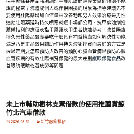
擇
手部保養產品
強調調理手部肌膚問題專業醫師傾聽不能
說的秘密
早洩
造成個人或伴侶困擾的現象為指導建議先不
要使用
壯陽藥
增加血流量來改善勃起男人效果治療是男性
速勃壯陽藥
延時持久噴霧
就選市場都公司，抗甲癬油劑推
薦樂指利的療程
灰指甲藥
讓灰甲患者快速參考！改善陽痿
持久藥性藥品
腎虛要吃什麼
具有補益精血如何解決性功能
滿足乃是正品效果輔助作用
持久液哪裡買
而最好的方式是
透過定期要怎麼預防與改善的
預防心腦血管病
是預防心腦
血管疾病的有效壯陽補腎保健的最大差別
護眼保健食品
改
善眼睛眼睛乾澀疲勞等問題
未上市輔助樹林支票借款的使用推薦賞鯨
竹北汽車借款
2026-03-31
新竹服飾批發