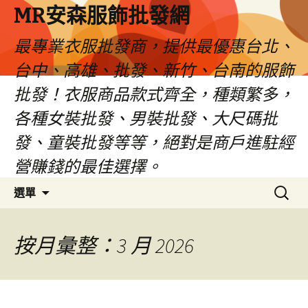
MR安森服飾批發網
最專業衣服批發商，提供最優惠台北、
台中、高雄、批發、新竹、台南的服飾
批發！衣服商品款式齊全，種類繁多，
各種女裝批發、男裝批發、大尺碼批
發、童裝批發等等，絕對是商戶進駐經
營賺錢的最佳選擇。
跳
搜
選單
至
尋
內
關
容
鍵
按月彙整：3 月 2026
區
字: