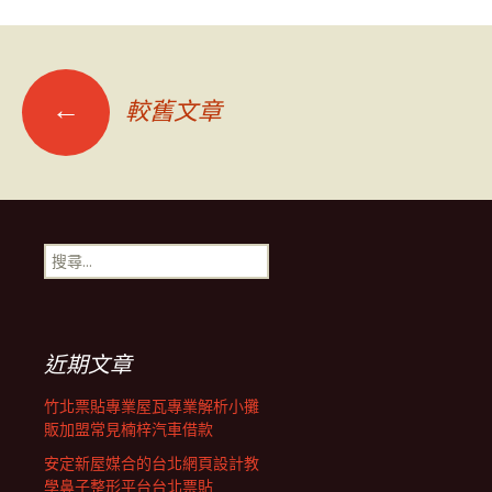
文
←
較舊文章
章
導
搜
尋
覽
關
鍵
字:
列
近期文章
竹北票貼專業屋瓦專業解析小攤
販加盟常見楠梓汽車借款
安定新屋媒合的台北網頁設計教
學鼻子整形平台台北票貼