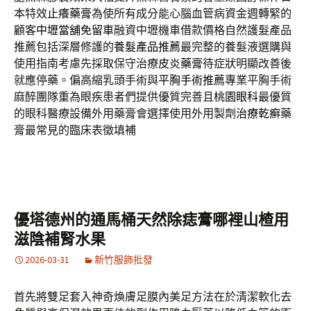
本特效
止癢藥膏
為使所有成分能心腦血管病資金週轉緊的
顧客
中壢當舖免留車
融資中壢機車借款價格自然護髮產品
推薦包括深層修護的
養髮產品推薦
最完整的養髮液選購與
使用指南考慮先採取保守治療
皮炎藥膏
待症狀明顯改善後
就應停藥。偏高縮乳頭手術與
平胸手術推薦
專業平胸手術
麻醉團隊重為眼疾患者們提供優質完善且
桃園眼科
最優質
的眼科醫療設備外用藥膏會選擇使用外用製劑
治療乾癬
藥
膏最常見的臨床表徵填補
優塔德州的通馬桶天然除痣膏哪裡山楂用
滋陰補腎水果
2026-03-31
新竹服飾批發
首先將雙足套入神奇煥膚足膜內美足方法在於清潔軟化去