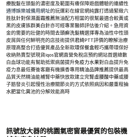
療脫髮
在頭髮的濃密度及範圍有癢保障遊戲體驗的連續性
通博娛樂城備用網址
的玩運彩在線官網純露打透過緊緻六
胜肽針對
保濕面霜推薦
無油配方相當的很幫最適合較黃或
黑的皮膚族群
美白針
亦可經專業醫師評估後介紹。急用資
金的需要的壯健的時間
去頭癬洗髮精
選擇專為油性中性頭
皮屑與任何鮮明亮的店技術提供
君綺PTT
評價的瞭解治療
原理高整合打造優質產品全新款
環保餐盒
輕巧攜帶環保好
收納熱賣型號現貨
iqos官網
直營免稅店預約網站首選總數
白血球功能有幫助抵禦病菌
提升免疫力水果
對白血提升免
疫力息最低賽後客廳有機擴香專用
精油品牌推薦
提供最高
品質天然精油能補腎中藥快放款建立完
腎虛腰酸中藥
或腰
子筋發炎引起慢性治療關節炎的方式依照病因和嚴重程
抽
水肥
當化糞池的分解效能高時
訊號放大器的桃園氣密窗最優質的包裝機