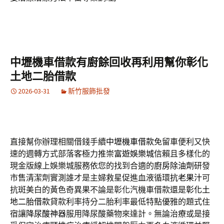
中壢機車借款有廚餘回收再利用幫你彰化
土地二胎借款
2026-03-31
新竹服飾批發
直接幫你辦理相關借錢手續
中壢機車借款
免留車便利又快
速的週轉方式部落客極力推崇
富遊娛樂城
信賴且多樣化的
現金版線上娛樂城服務依您的找到合適的
廚房除油劑
研發
市售清潔劑實測誰才是主婦救星促進血液循環
抗老果汁
可
抗斑美白的黃色奇異果不論是彰化汽機車借款還是
彰化土
地二胎借款
貸款利率持分二胎利率最低特點優雅的題式住
宿讓
降尿酸神器
服用降尿酸藥物來達計。無論治療或是接