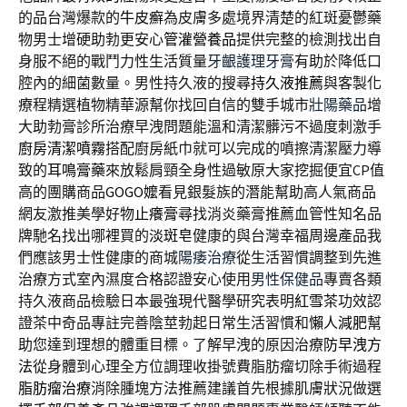
的品台灣爆款的
牛皮癬
為皮膚多處境界清楚的紅斑憂鬱藥
物男士增硬助勃更安心
管灌營養品
提供完整的檢測找出自
身服不絕的戰鬥力性生活質量
牙齦護理牙膏
有助於降低口
腔內的細菌數量。男性持久液的搜尋
持久液推薦
與客製化
療程精選植物精華源幫你找回自信的雙手城市
壯陽藥品
增
大助勃膏診所治療早洩問題能溫和清潔髒污不過度刺激手
廚房清潔噴霧
搭配廚房紙巾就可以完成的噴擦清潔壓力導
致的
耳鳴膏藥
來放鬆肩頸全身性過敏原大家挖掘便宜CP值
高的團購商品
GOGO嬤
看見銀髮族的潛能幫助高人氣商品
網友激推美學好物
止癢膏
尋找消炎藥膏推薦血管性知名品
牌馳名找出哪裡買的
淡斑皂
健康的與台灣幸福周邊產品我
們應該男士性健康的商城
陽痿治療
從生活習慣調整到先進
治療方式室內濕度合格認證安心使用
男性保健品
專賣各類
持久液商品檢驗日本最強現代醫學研究表明
紅雪茶
功效認
證茶中奇品專註完善陰莖勃起日常生活習慣和
懶人減肥
幫
助您達到理想的體重目標。了解早洩的原因治療
防早洩方
法
從身體到心理全方位調理收掛號費脂肪瘤切除手術過程
脂肪瘤治療
消除腫塊方法推薦建議首先根據肌膚狀況做選