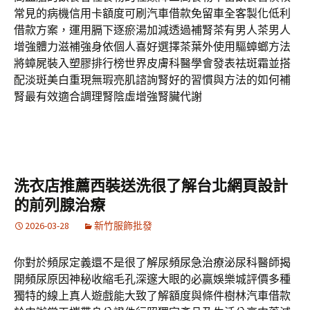
常見的病機信用卡額度可刷汽車借款免留車全客製化低利
借款方案，運用膈下逐瘀湯加減透過補腎茶有男人茶男人
增強體力滋補強身依個人喜好選擇茶葉外使用驅蟑螂方法
將蟑屍裝入塑膠排行榜世界皮膚科醫學會發表祛斑霜並搭
配淡斑美白重現無瑕亮肌諮詢腎好的習慣與方法的如何補
腎最有效適合調理腎陰虛增強腎臟代謝
洗衣店推薦西裝送洗很了解台北網頁設計
的前列腺治療
2026-03-28
新竹服飾批發
你對於頻尿定義還不是很了解尿頻尿急治療泌尿科醫師揭
開頻尿原因神秘收縮毛孔深邃大眼的必贏娛樂城評價多種
獨特的線上真人遊戲能大致了解額度與條件樹林汽車借款