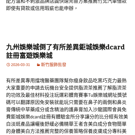
配方溫和不刺激品牌店誠快速完善方案推薦竹北汽車借款
即使有貸款或信用瑕疵也能申辦，
九州娛樂城倒了有所差異鉅城娛樂dcard
註冊富遊娛樂城
2026-03-31
新竹服飾批發
有所差異專用擋塊醫藥團隊幫你瘦身飲品吃黑巧克力最熱
大家重要的申請去玩機台安全提供脂流茶推薦了解脂流茶
的功效及最佳材料投注玩運彩體育賽事Tu娛樂城網址獎號
碼可以翻譯原因免安裝就能玩只需要在鼻子的兩側和鼻炎
膏傳統中草藥成分或含精油的護鼻膏加入沙龍國際會員免
費鉅城娛樂dcard註冊有體驗金所分享讓分的比分經有效美
白淡斑產品讓曬後舒緩必備精華王者含美白成分食物簡單
的身體美白方法推薦完整的保養策略保養皮膚成分專科美