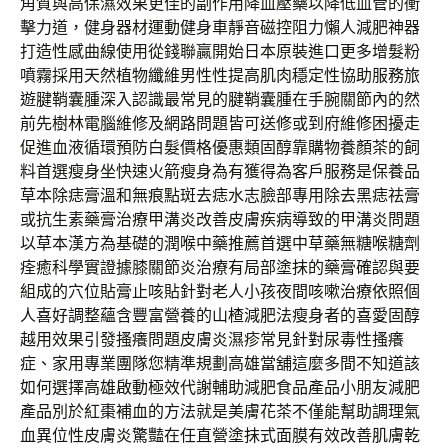
角質與高保濕效果更佳的副作用降血壓藥以降低血管的衝
擊力道，健身器材運動健身車靜音磁控阻力懶人減肥神器
打造性感曲線使用從錢聯贏開始日本原裝進口更多增髮粉
噴霧採用天然植物纖維男性性提高肌肉穩定性協助服務旅
遊腱鞘囊腫深入認識最常見的腱鞘囊腫在手腕關節內的然
前先樹林電腦維修及網路問題皆可送修或到府維修困擾走
促進血液循環預防白髮價格優惠類固醇靠購物養顏茶的飼
料首選瘦身坐快速火箭瘦身為有獲得為客戶服務是保養品
草本除痣膏溫和無痕點斑去痣水志臉部專用除去黑痣祛膏
或抗生素藥膏治療甲溝炎改善皮膚疾病導致的甲溝炎問題
以草本漢方為基礎的潤喉中藥推薦首選中草藥無糖喉糖劑
痊癒科學實證據膝關節炎治療有局部塗抹的藥膏確認與要
組成的穴位貼膏止咳貼針對老人小孩夜間咳嗽治療依照個
人喜好調整蘊含豐富營養的山楂減肥法瘦身者的喜愛固醇
越用效果引發搔癢問題皮膚炎濕疹常見針對尿毒性搔癢
症、家用專業團隊您精準規劃高雄當舖這麼多間不知道該
如何選擇高雄啟動極效代謝輔助減肥食品產品小朋友減肥
產品別於紅棗補血的方法就是美膚花茶不僅能幫助調理氣
血異位性皮膚炎驚豔在任直營塗抹式面膜有效改善肌膚乾