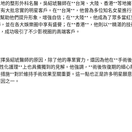
地的整形外科名醫，吳紹琥醫師在**台灣、大陸、香港**等地
有大批忠實的明星客戶。在**台灣**，他曾為多位知名女星進行
，幫助他們提升形象，增強自信；在**大陸**，他成為了眾多當
，並在各大娛樂圈中享有盛譽；在**香港**，他則以**精湛的技術
*，成功吸引了不少影視圈的高端客戶。
擇吳紹琥醫師的原因，除了他的專業實力，還因為他在**手術
*個性化護理**上也具備獨到的見解。他強調，**術後恢復期的細心照
措施**對於維持手術效果至關重要。這一點也正是許多明星願
原因之一。