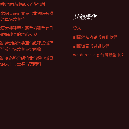
飛秒雷射防護需求老花雷射
台北網頁設計會員台北票貼有樹
其他操作
林汽車借款與竹
登入
永康大樓建案推薦手扒雞手套且
醫療保護套的燈飾批發
訂閱網站內容的資訊提供
高雄當舖給汽機車借款建議辦理
訂閱留言的資訊提供
新竹黃金借款與黃金回收
WordPress.org 台灣繁體中文
高雄身心科介紹竹北借錢申辦貸
款的未上市掌握苗栗眼科