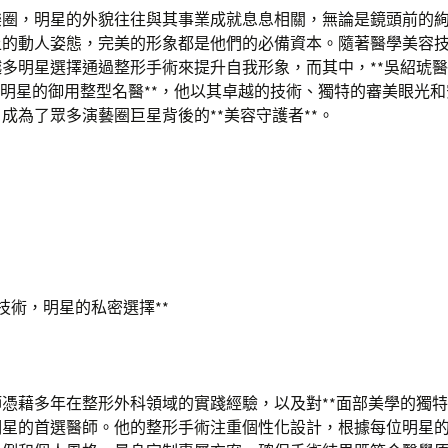
樂圈，明星的外貌往往與其事業成就息息相關，無論是鏡頭前的
上的動人姿態，完美的形象都是他們的必備資本。隨著醫學美容
多明星選擇通過整形手術來提升自我形象，而其中，**吳紹琥醫
地明星的御用整型名醫**，他以其卓越的技術、獨特的審美眼光
成為了眾多演藝圈巨星背後的**美容守護者**。
頂尖技術，明星的私密選擇**
憑藉多年在整形外科領域的實踐經驗，以及對**面部美學的獨特
明星的首選醫師。他的整形手術注重個性化設計，根據每位明星