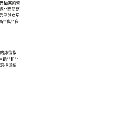
擁有極高的聲
過**面部整
紅男星與女星
**與**良
後的康復指
顧**和**
意選擇吳紹