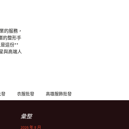
專業的服務，
精湛的整形手
是這份**
明星與高端人
批發
衣服批發
高雄服飾批發
彙整
2026 年 8 月