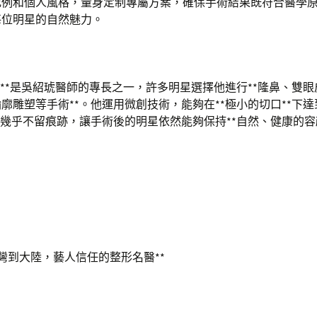
比例和個人風格，量身定制專屬方案，確保手術結果既符合醫學
每位明星的自然魅力。
術**是吳紹琥醫師的專長之一，許多明星選擇他進行**隆鼻、雙
廓雕塑等手術**。他運用微創技術，能夠在**極小的切口**下達
，幾乎不留痕跡，讓手術後的明星依然能夠保持**自然、健康的容
從台灣到大陸，藝人信任的整形名醫**