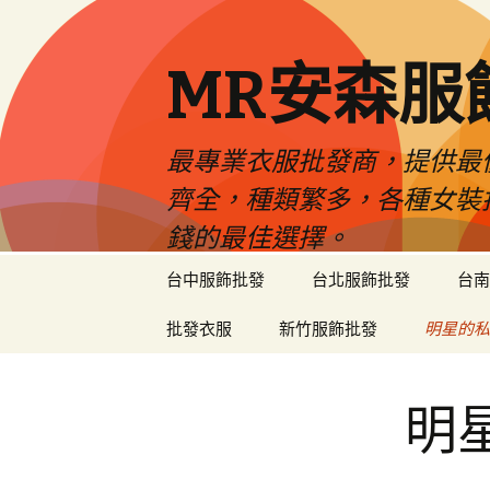
MR安森服
最專業衣服批發商，提供最
齊全，種類繁多，各種女裝
錢的最佳選擇。
跳
台中服飾批發
台北服飾批發
台南
至
內
批發衣服
新竹服飾批發
明星的私
容
區
明