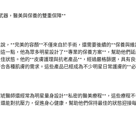
秘密武器，醫美與保養的雙重保障**
說，**完美的容顏**不僅來自於手術，還需要後續的**保養與維
這一點，他為眾多明星設計了**專業的保養方案**，幫助他們
佳狀態。他的**皮膚護理與抗老產品**，經過嚴格篩選，具有
合各種肌膚的需求。這些產品已經成為不少明星日常護膚的**必
琥醫師還經常為明星量身設計**私密的醫美療程**，這些療程
，還能對抗壓力，促進身心健康，幫助他們保持最佳的狀態迎接