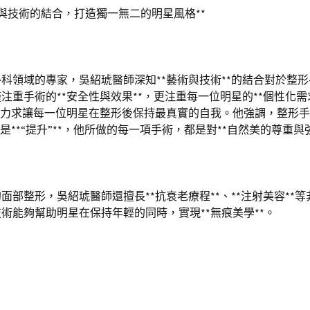
*藝術與技術的結合，打造獨一無二的明星風格**
科領域的專家，吳紹琥醫師深知**藝術與技術**的結合對於整
注重手術的**安全性與效果**，更注重每一位明星的**個性化需求
，力求讓每一位明星在整形後保持最真實的自我。他強調，整形
而是**“提升”**，他所做的每一項手術，都是對**自然美的尊重與
面部整形，吳紹琥醫師還擅長**抗衰老療程**、**注射美容**
術能夠幫助明星在保持年輕的同時，實現**無痕美學**。