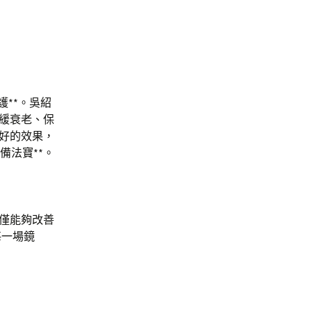
護**。吳紹
延緩衰老、保
良好的效果，
備法寶**。
不僅能夠改善
每一場鏡