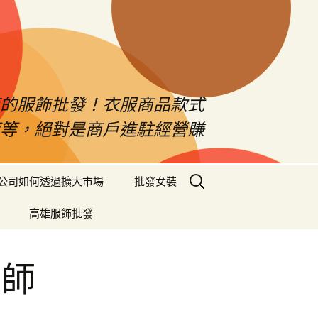
南的服飾批發！衣服商品款式
等等，絕對是商戶進駐經營賺
搜
公司如何透過擴大市場
批發女裝
尋
關
高雄服飾批發
鍵
字:
醫師