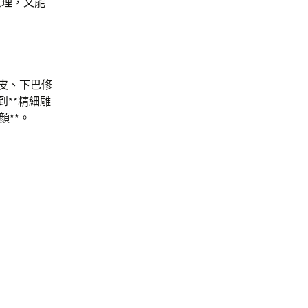
原理，又能
眼皮、下巴修
到**精細雕
顏**。