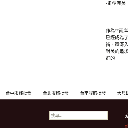
-雕塑完美
作為**兩
已經成為了
術，還深入
對美的追求
群的
台中服飾批發
台北服飾批發
台南服飾批發
大尺
搜
尋
關