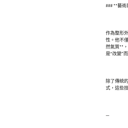
### *
作為整形外
性。他不僅
然氣質**
是“改變”
除了傳統的
式，這些技
—