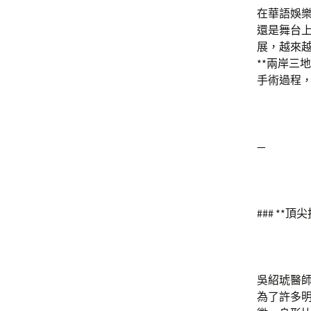
在華語娛
還是舞台
展，越來越
**兩岸三
手術過程，
—
### **
吳紹琥醫師
為了許多