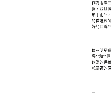
作為兩岸三
譽，並且擁
形手術**
的首選醫師
好的口碑*
這些明星選
導**和*
適當的保養
琥醫師的
—