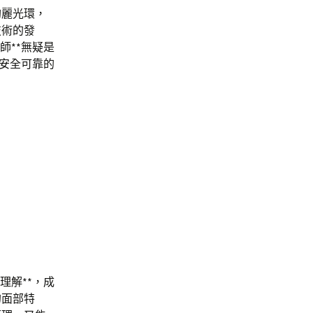
絢麗光環，
技術的發
師**無疑是
和安全可靠的
理解**，成
的面部特