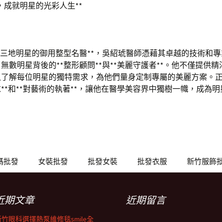
，成就明星的光彩人生**
岸三地明星的御用整型名醫**，吳紹琥醫師憑藉其卓越的技術和
無數明星背後的**整形顧問**與**美麗守護者**。他不僅提供
了解每位明星的獨特需求，為他們量身定制專屬的美麗方案。正
**和**對藝術的執著**，讓他在醫學美容界中獨樹一幟，成為
碼批發
女裝批發
批發女裝
批發衣服
新竹服飾
近期文章
近期留言
新竹眼科選擇熱泵維修毯smile全