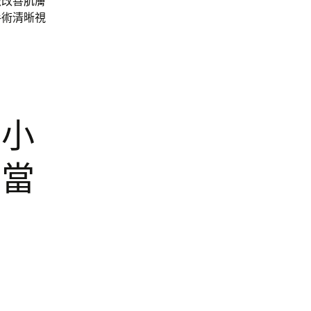
緻改善肌膚
手術清晰視
的小
法當