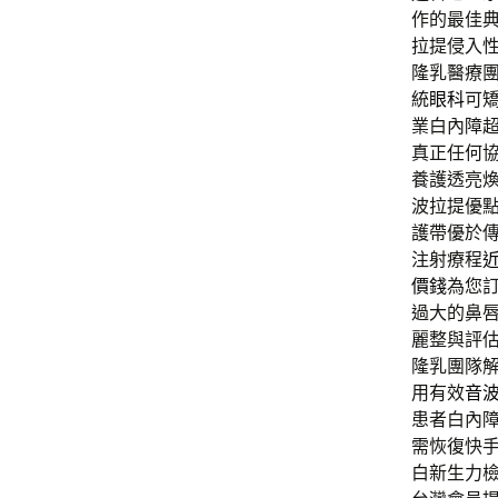
作的最佳
拉提侵入
隆乳醫療
統
眼科
可
業白內障
真正任何
養護透亮
波拉提優
護帶優於
注射療程
價錢
為您
過大的鼻
麗整與評
隆乳團隊
用有效
音
患者白內
需恢復快
白新生力