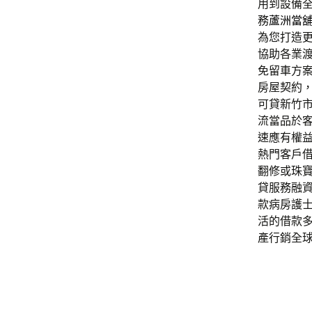
用到設備
務
蘆洲當
為您打造
協助各業
免留車方
房屋契約
可貸新竹
流當品於
速應有權
熱門客戶
翻修或珠
貸服務融
款病房護
活的借款
產行銷全