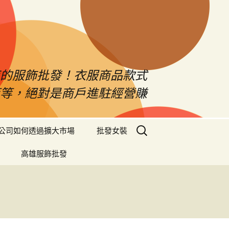
南的服飾批發！衣服商品款式
等等，絕對是商戶進駐經營賺
搜
公司如何透過擴大市場
批發女裝
尋
關
高雄服飾批發
鍵
字: