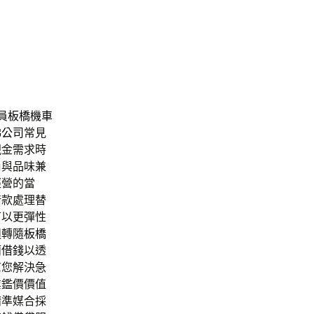
員
板橋機車
梯公司
常見
現金需求時
尚與品味兼
經營的當
借款處理替
可以更彈性
週轉隨
板橋
蘭借錢
以透
幫您解決急
業鑑價價值
精準媒合採