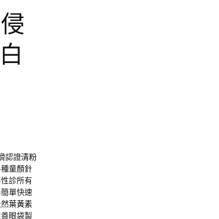
波侵
k白
滑認證
清粉
各種童顏針
要性診所有
器簡單快速
天然
葉黃素
改善眼袋製