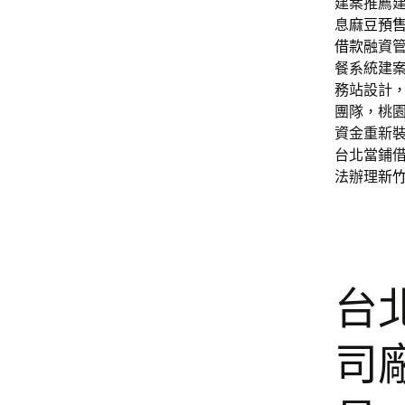
建案推薦
息
麻豆預
借款
融資
餐系統建
務站設計
團隊，桃
資金重新
台北當鋪
法辦理
新
台
司