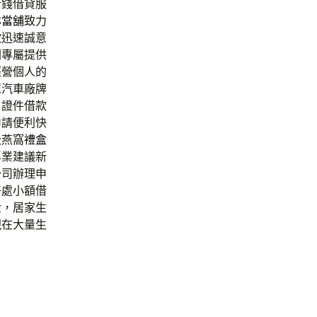
借錢借貸服
林當舖
致力
款迅速誠意
劃專屬提供
經營個人的
眾汽車廠牌
，證件借款
申請便利快
級燕窩
禮盒
專業建議新
公司辦理申
好處小額借
金，居家生
現在大量生