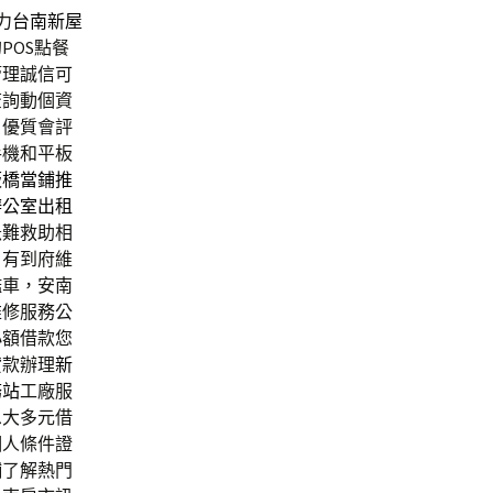
力
台南新屋
POS點餐
管理誠信可
查詢動個資
，優質會評
手機和平板
板橋當鋪推
辦公室出租
急難救助相
日有到府維
鑑車，安南
維修服務公
小額借款您
貸款辦理
新
務站
工廠服
息大多元借
個人條件證
舖了解熱門