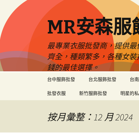
MR安森服
最專業衣服批發商，提供最
齊全，種類繁多，各種女裝
錢的最佳選擇。
跳
台中服飾批發
台北服飾批發
台南
至
內
批發衣服
新竹服飾批發
明星的私
容
區
按月彙整：12 月 2024