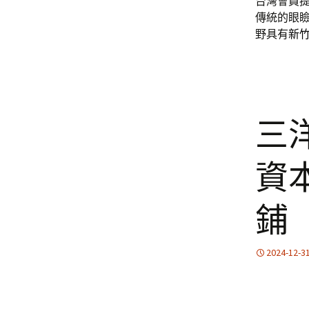
台灣會員
傳統的眼
野具有
新
三
資
鋪
2024-12-3