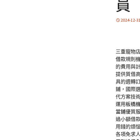
員
2024-12-3
三重寵物店
借款
規則
的費用與
提供質借
具的週轉
鋪，國際
代方案技
運用
板橋
當鋪
優質
過小額借
用錢的煩
各項免求