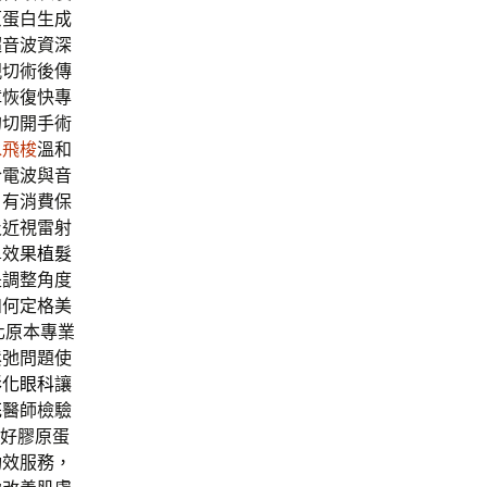
原蛋白生成
超音波資深
親切術後傳
障
恢復快專
的切開手術
水飛梭
溫和
合電波與音
，有消費保
及近視雷射
鼻效果
植髮
是調整角度
如何定格美
製化原本專業
鬆弛問題使
彰化眼科
讓
花
醫師檢驗
好膠原蛋
功效服務，