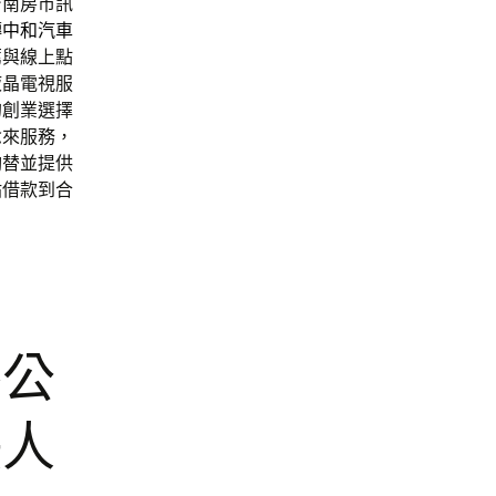
台南房市訊
轉
中和汽車
薦
與線上點
液晶電視服
的創業選擇
念來服務，
夠替並提供
貼借款到合
養公
缺人