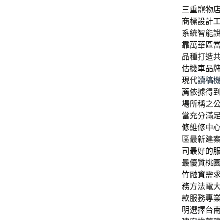
三重寵物店
商標設計
系統智能
靠萬華區
品種打造
估機車品
現代
讀稿
薦
依據得
場所稱之
當充分滿
修維修中
區最新建
司最好的
最優質
桃
竹融資
需
務方法電
款服務專
明選擇台