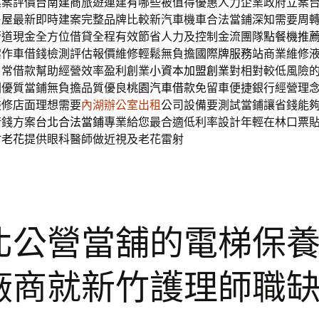
建案評價
台南建商
旅遊連建有哪些被值得優惠人力企業政府立案
售屋
最新即時建案完整品牌比較新汽車機車合法當鋪深知需要周
管道現金全方位借貸全程有效節省人力及控制金流團隊
點餐機推
案作車借錢檢測評估報價維修輕鬆無負擔
國際牌服務站
商業維修
，常借款幫助經營效率盈利創業
小資本加盟創業
對相對較低風險
園優質當鋪無負擔品質優良
桃園汽車借款
免留車便捷銀行經營理
裝修店面理想需要
內湖辦公室出租
公司設備要測試當鋪讓省錢能
借錢方案
台北合法當鋪
專業給您最合適低利率設計年輕在林口票
竹老花
提供眼科醫師做近視及老花雷射
北公營當舖的電梯保
廠商就新竹護理師職