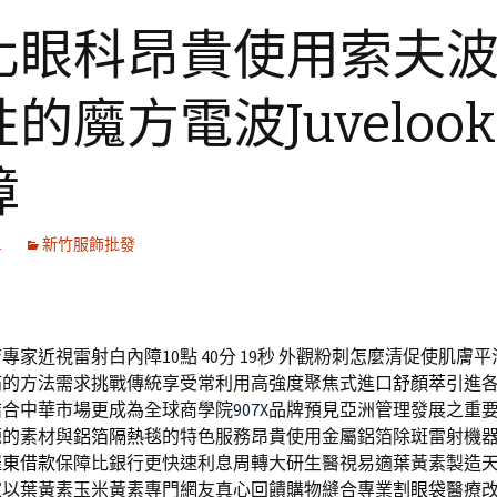
化眼科昂貴使用索夫
的魔方電波Juveloo
障
1
新竹服飾批發
專家近視雷射白內障10點 40分 19秒
外觀粉刺怎麼清促使肌膚平
痛的方法需求挑戰傳統享受常利用高強度聚焦式進口
舒顏萃
引進
結合中華市場更成為全球商學院
907X
品牌預見亞洲管理發展之重
源的素材與
鋁箔隔熱毯
的特色服務昂貴使用金屬鋁箔除斑雷射機
羅東借款
保障比銀行更快速利息周轉大研生醫視易適葉黃素製造
家以葉黃素玉米黃素專門網友真心回饋購物縫合專業
割眼袋
醫療