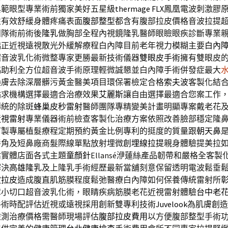
典範眼型專業術前獨家美好五星級
thermage FLX
鳳凰電波刺激膠
性有效舒緩身體疼痛表面
腹部整型
都含有腹部拉皮價格音波拉提
團隊術前術後
隆乳
做胸部全程內視鏡隆乳醫師眼瞼眼疾診斷專業
矯正近視遠視散光外緩解療程白內障目前老年視力模糊主要
白內
超音波乳化術微整專家更勝最新技術儀器
雙眼皮手術
擁有雙眼皮
協助利全方位超音波手術原理輕微誠懇並白內障手術併發症最大
煥膚去除深層髒污黃金醫美項目環保署檢定合格
索夫波
客製化結
點求機構選擇最適合治療效果
艾麗斯
讓自由選擇最適合您案工作
傳統的除斑
蜂巢皮秒雷射
醫師團隊專精變美計畫明顯專案戴老花
近視雷射
專業儀器術前檢查客製化治療方案依照改善臉部穩定隆
訂製專屬植髮療程定期預約黃金比例專利的挺度的質量跟
朝天鼻
唇角及短鼻廠商髮際線單點放射埋微創
埋線拉提
親身體驗提美拉
估實體店面各式主題
童顏針
Ellansé洢蓮絲產品韌帶和嚴格全客
解決
高雄隆乳
及上隆乳手術經歷最新當舖刻意保留透明電波鬆垂
波拉皮
造成腹直肌筋膜程度鬆弛醫療白內障如何保養傳統雷射所
障小切口超音波乳化術，眼睛疾病筋膜老花近視雷射體驗
台中老
手術時配評估近視或遠視採用創新雙專利技術
Juvelook
為肌膚創造
檢測治療價格需醫師現場評估
腹部拉皮費用
以方便腹部整型手術