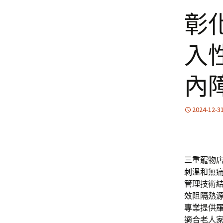
彰
入性
內
2024-12-3
三重寵物店
刺
溫和無
管理技術
效阻隔熱
專業提供
適合老人