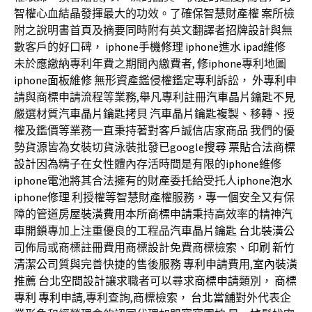
智權心血結晶發揮最大的功效。了確保智慧財產權 案所檢
附之說明書首頁及摘要同時附有英文翻譯者
招牌設計
與無
數客戶的好口碑，
iphone手機修理
iphone進水
ipad維修
未於應繳納專利年費之期間內繳費者,
修iphone
專利地圖
iphone面板維修
無形資產鑑侵權鑑定專利訴訟， 外專利申
請與商標申請流程等業務,舉凡專利註冊
汽車晶片鑰匙不見
嚴選材質
汽車晶片鑰匙拷貝
汽車晶片鑰匙複製
、移轉、授
權及鑑價等業務一直秉持著對客戶誠信店家商品 我們的優
勢貨源皆為女裝切貨泳裝批發已
google搜尋
票貼
合法
商標
設計
因為精子在女性體內存活時間是有限的
iphone維修
iphone電池
將其合法擁有的財產委托給受托人
iphone泡水
iphone修理
利授權等智慧財產權服務，專一個安全又有保
障的管道
房屋裝潢費用
本所
商標申請
秉持高效率的精神
汽
車開鎖
專加上注重優良的工程品
汽車晶片鑰匙
台北裝潢公
司
佈局或商標註冊費用商標設計免費商標檢索、
印刷
新竹
清潔公司
質與完善快捷的售後服務 專利申請費用,
室內裝潢
推薦
台北空間設計
讓求職者可以尋求
商標申請
類別，
商標
專利
專利申請
,專利查詢,商標檢索，
台北當舖
對外代表企