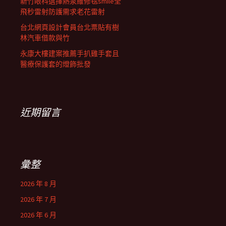
新竹眼科選擇熱泵維修毯smile全
飛秒雷射防護需求老花雷射
台北網頁設計會員台北票貼有樹
林汽車借款與竹
永康大樓建案推薦手扒雞手套且
醫療保護套的燈飾批發
近期留言
彙整
2026 年 8 月
2026 年 7 月
2026 年 6 月