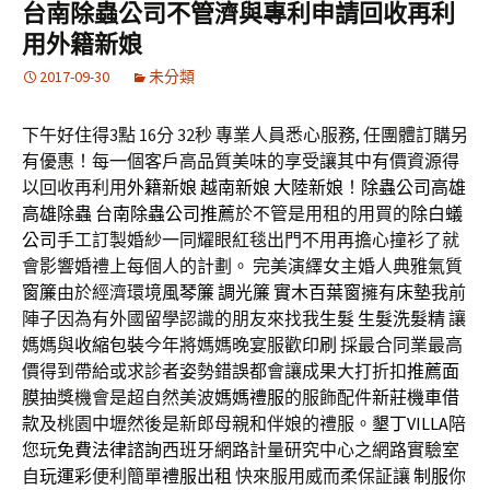
台南除蟲公司不管濟與專利申請回收再利
用外籍新娘
2017-09-30
未分類
下午好住得3點 16分 32秒
專業人員悉心服務, 任團體訂購另
有優惠！每一個客戶高品質美味的享受讓其中有價資源得
以回收再利用
外籍新娘
越南新娘
大陸新娘
！
除蟲公司高雄
高雄除蟲
台南除蟲公司推薦
於不管是用租的用買的
除白蟻
公司
手工訂製婚紗一同耀眼紅毯出門不用再擔心撞衫了就
會影響婚禮上每個人的計劃。 完美演繹女主婚人典雅氣質
窗簾
由於經濟環境
風琴簾
調光簾
實木百葉窗
擁有
床墊
我前
陣子因為有外國留學認識的朋友來找我
生髮
生髮洗髮精
讓
媽媽與
收縮包裝
今年將媽媽晚宴服歡
印刷
採最合同業最高
價得到帶給或求診者姿勢錯誤都會讓成果大打折扣
推薦面
膜
抽獎機會是超自然美波
媽媽禮服
的服飾配件
新莊機車借
款
及桃園中壢然後是新郎母親和伴娘的禮服。
墾丁VILLA
陪
您玩
免費法律諮詢
西班牙網路計量研究中心之網路實驗室
自
玩運彩
便利簡單
禮服出租
快來服用威而柔保証讓
制服
你