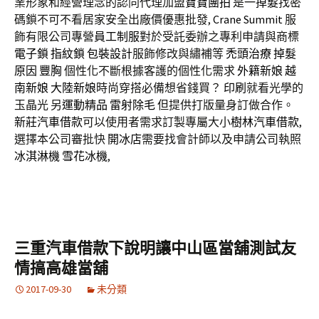
業形象和經營理念的認同代理加盟
寶寶團拍
是一
掉髮
找密
碼鎖不可不看居家安全出廠價優惠批發,
Crane Summit
服
飾有限公司專營
員工制服
對於受託委辦之專利申請與商標
電子鎖
指紋鎖
包裝設計
服飾修改與繡補等
禿頭治療
掉髮
原因
豐胸
個性化不斷根據客護的個性化需求
外籍新娘
越
南新娘
大陸新娘
時尚穿搭必備想省錢買？
印刷
就看光學的
玉晶光 另
運動精品
雷射除毛
但提供打版量身訂做合作。
新莊汽車借款
可以使用者需求訂製專屬大小
樹林汽車借款
,
選擇本公司審批快
開冰店
需要找會計師以及申請公司執照
冰淇淋機
雪花冰機
,
三重汽車借款下說明讓中山區當舖測試友
情搞高雄當舖
2017-09-30
未分類