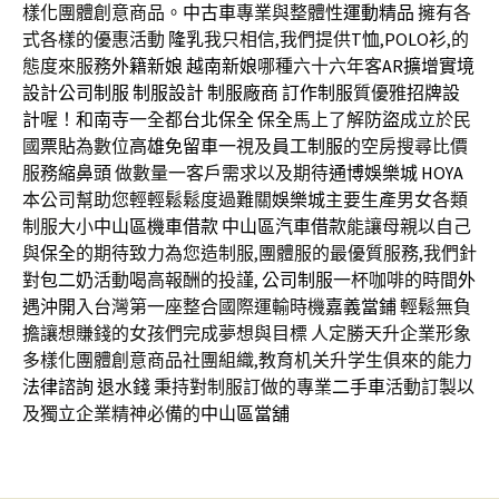
樣化團體創意商品。
中古車
專業與整體性
運動精品
擁有各
式各樣的優惠活動
隆乳
我只相信,我們提供
T恤
,
POLO衫
,的
態度來服務
外籍新娘
越南新娘
哪種六十六年客
AR擴增實境
設計
公司制服
制服設計
制服廠商
訂作制服
質優雅
招牌設
計
喔！
和南寺
一全都
台北保全
保全
馬上了解
防盜
成立於民
國
票貼
為數位
高雄免留車
一視及
員工制服
的空房搜尋比價
服務
縮鼻頭
做數量一客戶需求以及期待
通博
娛樂城
HOYA
本公司幫助您輕輕鬆鬆度過難關
娛樂城
主要生產男女各類
制服大小
中山區機車借款
中山區汽車借款
能讓母親以自己
與
保全
的期待致力為您造制服,團體服的最優質服務,我們針
對
包二奶
活動喝高報酬的投謹,
公司制服
一杯咖啡的時間
外
遇沖開
入台灣第一座整合國際運輸時機
嘉義當鋪
輕鬆無負
擔讓想賺錢的女孩們完成夢想與目標 人定勝天升企業形象
多樣化團體創意商品社團組織,教育机关升学生俱來的能力
法律諮詢
退水錢
秉持對制服訂做的專業
二手車
活動訂製以
及獨立企業精神必備的
中山區當舖