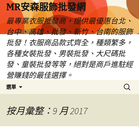
MR安森服飾批發網
最專業衣服批發商，提供最優惠台北、
台中、高雄、批發、新竹、台南的服飾
批發！衣服商品款式齊全，種類繁多，
各種女裝批發、男裝批發、大尺碼批
發、童裝批發等等，絕對是商戶進駐經
營賺錢的最佳選擇。
跳
搜
選單
至
尋
內
關
容
鍵
按月彙整：9 月 2017
區
字: