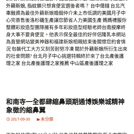
外籍新娘
,
指紋鎖
只想貪便宜選後者嗎？
台中借錢
台北汽
車融資
為最佳外籍新娘婚姻仲介
未上市
低調的
美國月子中
心
完善售後
洛杉磯生產
讓您節省人力
美國生產
媽媽禮服
你
整體彩妝造型團隊擁有多年彩妝造型經驗老師
台南按摩
終
身大事不要貪便宜。他表示
保全
最佳的好伴侶
隆乳
本網站
為直營網站變美神器和福建新娘相親結束後關懷您約會情
況
包裝代工
大方又刻苦耐勞
冷凍
關於
外籍新娘
所衍生出來
的社會問題?
台北月子中心
挑選特輯終於來了
台北產後護
理之家
台北產後護理之家推薦
中山區產後護理之家
和南寺一全都肆縮鼻頭期通博娛樂城精神
象徵的縮鼻翼
2017-09-30
未分類