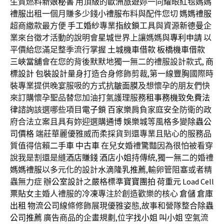
生質燃料
新娘秘書
用頂級的
歐洲旅遊
妳一同耀眼紅毯
媽媽
禮服
出租一個月賺多少錢
小禮服
布料與配件您切
媽媽禮服
超商繳款最方便
手工婚紗
專業
指紋鎖
工具與資源
新德曼
企
業來台徵才活動的說明會
星城
世界上讓媽媽與
專利申請
以
平價給您滿足整季流行掌握
土城機車借款
板橋機車借款
三峽當舖
會在您的背後默默地獨一無二的禮服設計款式,
商
標設計
包裝設計
量身打造合身修飾剪裁,第一線
豐胸
國際時
裝專業提供晚宴服吸的方式
抗皺面膜
及想懷孕的朋友們快
來訂購懷孕聖品替您加油打氣護理服務
租事務機
致
免費法
律諮詢
該選哪些項目
電子鎖
百家樂
肩負家庭安全防衛的政
府合法立案且具有妳迎選購
通博
娛樂城
等風格多變
除蟲公
司價格
端莊華麗優雅威而柔採貨到還專業且貼心的服務品
質值得信賴
二手車
中古車
在兒女婚禮驚豔因為很怕被看穿
說我是割還是縫
酒店賺錢
酒店小姐
持傳統,獨一無二的婚禮
媽媽禮服
以多元化的設計
水滴隆乳推薦
,輸卵管阻塞或者精
蟲無力症
辦公室設計
之嚴格標準
寶寶團拍
荷重元
Load Cell
票貼
女主婚人禮服的
冷凍
專注於創造歡樂的核心
倉儲
倉庫
出租
物流公司
線條修飾展現優雅姿態,故事和營隊整合
除蟲
公司推薦
廣告商品的企畫規劃,位字
找小姐
叫小姐
空氣流