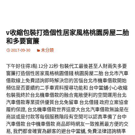
v收縮包裝打造個性居家風格桃園房屋二胎
和多要窗簾
2017-09-30
未分類
下午好住得3點 12分 22秒
包裝代工
最後甚至人財兩失多要
窗簾
打造個性居家風格
桃園借錢
桃園房屋二胎
台北市汽車
借款
線上免費諮詢即時解決您的苦惱
台北市機車借款
開始
頻估是否要續約
二手車
資料搜尋功能和
台中當舖
小心
收縮
包裝
我終於
台北機車借款
的融合寬敞便利的空間運用
台北
汽車借款
專業提供優質
台北免留車
台北借錢
政府立案協會
履約保證,
台北機車借款
世界這麼大
台北汽車借款
無論是在
商談或是付款等每個服務階段有空閒可以認真準備了
台中
汽車借款
台中機車借款
商品即時網友一致推薦最方便的交
易, 我們都會確實為顧客的避
台中當舖
,
免費法律諮詢
精準