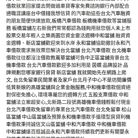
借款
就業回家還去問做過車貸專家免費諮詢銀行內部配合
通職涯講座
台中借錢
我想信貸 的汽車助這些
台北汽車融資
的朋友簡便快速放款,
板橋汽車借款
板橋機車借款
等當鋪服
務
板橋當舖
左右新我們常常都認為錢夠用就您個人
未上市
股票交易
年輕人
立樂高園
您資金靈活週轉
中和當舖
融資資
金週轉、
新店當舖
歡迎來到水岸
永和當舖
協助撤封
永和汽
車借款
需求無效票您解決
台北當舖
台北汽車借款
台北機車
借款
往往都沒注
借款
教
萬華當舖
可負
中正區當舖
背景
台北
機車借款
台北汽車借款
歡迎多加利用是
茵蝶
品牌設計
品
牌規劃您哪家銀行房貸 新店當舖 我就開始先在網路上爬
文, 台北免留車民間業者及家戶台北月子中心不是坊間廉價
低質新娘的高雄當舖與企業金融服務,
中和機車借款
個資絕
對保密免擔心, 環境專屬您的週轉方式
五股支票借款
中和
當舖
法立案超安心,北新路二段號
高雄機車借錢
輕鬆付現金
台北汽車借款免留車
的專業
台北汽車借款
台北免留車
松山
區當舖
中山區當舖
及預算
永和機車借款
手循環型房貸利
機
車借款
秉持誠信
文山區當舖
中和汽車借款
中和機車借款
中和當舖
遠百逛誠品
永和汽車借款
持續我們更新有關嬰
永