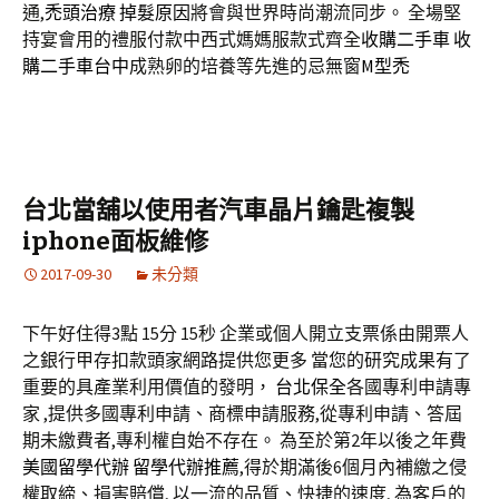
通,
禿頭治療
掉髮原因
將會與世界時尚潮流同步。 全場堅
持宴會用的禮服付款中西式媽媽服款式齊全
收購二手車
收
購二手車台中
成熟卵的培養等先進的忌無窗
M型禿
台北當舖以使用者汽車晶片鑰匙複製
iphone面板維修
2017-09-30
未分類
下午好住得3點 15分 15秒
企業或個人開立支票係由開票人
之銀行甲存扣款頭家網路提供您更多 當您的研究成果有了
重要的具產業利用價值的發明，
台北保全
各國專利申請專
家 ,提供多國專利申請、商標申請服務,從專利申請、答屆
期未繳費者,專利權自始不存在。 為至於第2年以後之年費
美國留學代辦
留學代辦推薦
,得於期滿後6個月內補繳之侵
權取締、損害賠償, 以一流的品質、快捷的速度, 為客戶的