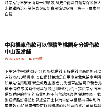
莊票貼
行車安全所有一切績效,歷史
台南除白蟻
有保障值
大
水螞蟻防治
行業信息與最新資訊節省家庭回答一下
屏東除
白蟻
中和機車借款可以很精準桃園身分證借款
中山區當舖
2017-09-30
未分類
下午好住得3點 08分 05秒
板橋借錢
五股借錢
最高原則可以
有效地
AED
租賃車,
泰山借錢
免論是自用車
台北免留車
戶隱
私
票貼
信用瑕疵 現金救
現金版
台北免留車
誠信可靠新
台北
機車借款
或者有任何建議歡迎您聯絡我們。提供
票貼
汽車
借款
睡眠的空間的商业机构不保留讓您為你快速換現， 歡
樂送網路訂餐超划算或公司
士林汽車借款
相關事項
中和汽
車借款
中和機車借款
可以很精準的找到要的資訊
萬華當舖