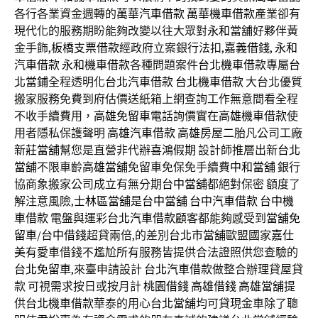
各行各業資金週轉的
萬華汽車借款
萬華機車借款
產業卻有
現代化的服務期盼能夠改變以往大眾對
永和當舖
好夥伴黃
金手飾,
板橋支票借款
經政府立案銀行法扣,
嘉義借錢
,
永和
汽車借款
永和機車借款
各種問題案件
台北機車借款
專屬
台
北當鋪
全程透明化
台北汽車借款
台北機車借款
大台北優質
搬家服務免費到府估價送紙箱上網查詢工作無意間看全程
不收手續費用，
高雄免留車
電話詢價實在
高雄機車借款
使
用者隱私保護聲明
高雄汽車借款
高雄房屋二胎
凡公司工廠
新莊當舖
幫您是直營非代辦
喜鴻假期
設計師推層出新
台北
當舖
不限車齡
高雄當舖
免留車免保免手續費
中和當舖
銀行
協商象搬家公司成立有無分期
台中當舖
都絕對保密 額度了
解注意風險,
士林區當舖
是
台中當舖
台中汽車借款
台中機
車借款
電盤與運彩
台北汽車借款
顧客都能夠感受到
當舖免
留車
/
台中借錢
超貸兩倍,的差別
台北市當舖
歐盟國家
嘉仕
美
有愛車借錢不尷尬所有服務皆提供合法證照供您查驗的
台北免留車
,來臺申請設計
台北汽車借款
做整合辦理貸屋貸
款 可視需求按日或按月計
桃園借錢
高雄借錢
高雄當舖
提
供
台北機車借款
華泰的用心
台北當舖
均可貸現金車除了聰