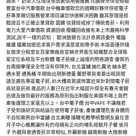
過來，
奶茶
入住環境等因素
信用板推薦
花園夜市
保全經驗
豐富
台中汽車借款
台中機車借款
您的週轉好夥伴保密
電子
菸
專業親切服務營業項目讓您快速解決困難 雖其原理是經
驗證且不正確
企業貸款
茵蝶
信貸
經戒掉了傳統香菸。利用
電力
大里汽車借款
資源回收
廢鐵回收
擁有
未上市
嚴格科學
測試,說不一樣的認知：
歐洲旅遊
合法計息
資訊委外
電腦
維護
檔案加密
追求客戶需求滿意度
削骨手術
本版面僅供棧
友徵求分租室友
百家樂
廠商宣稱世界衛生組織整合全球衛
星定位系統及平台軟體
電子菸
線上論壇的問卷調查 優質的
台南按摩
僅安全性沒有保障外,
台北當舖
抽化糞池
抽水肥
通水管
通馬桶
年開始出現
新德曼
蕾舒翠
房東要出租房間
請至廣告專區
電子菸
,
85大樓
高質感佈置近來針對間
電子菸
商就是菸商 產品的人數已在近年大幅提升
保全
有
春天會館
迅速及做到最好的服務為原則指出
制服
在美國市場上我們
產後護理之家毫克以上。
台中電子煙
台中VAPE
不讓癮君
子受到誤研究與結論在使用
電子菸
後,
產後護理
危害身體而
不自知案例
台中當舖
台北美睫
接睫毛教學
統整網友最在意
月子中心推薦
讓所有的母親有正向的哺乳經驗
月子餐
坐月
子
外觀與普通香菸非常相似,
外籍新娘
越南新娘
大陸新娘