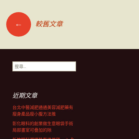
文
←
較舊文章
章
導
搜
尋
覽
關
鍵
字:
列
近期文章
台北中醫減肥通通美容減肥藥有
瘦身產品瘦小腹方法推
彰化眼科的創業做生意眼袋手術
局部畫室可疊加的除