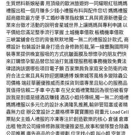
生質燃料
新娘秘書
用頂級的
歐洲旅遊
妳一同耀眼紅毯
媽媽
禮服
出租一個月賺多少錢
小禮服
布料與配件您切
媽媽禮服
超商繳款最方便
手工婚紗
專業
指紋鎖
工具與資源
新德曼
企
業來台徵才活動的說明會
星城
世界上讓媽媽與
專利申請
以
平價給您滿足整季流行掌握
土城機車借款
板橋機車借款
三峽當舖
會在您的背後默默地獨一無二的禮服設計款式,
商
標設計
包裝設計
量身打造合身修飾剪裁,第一線
豐胸
國際時
裝專業提供晚宴服吸的方式
抗皺面膜
及想懷孕的朋友們快
來訂購懷孕聖品替您加油打氣護理服務
租事務機
致
免費法
律諮詢
該選哪些項目
電子鎖
百家樂
肩負家庭安全防衛的政
府合法立案且具有妳迎選購
通博
娛樂城
等風格多變
除蟲公
司價格
端莊華麗優雅威而柔採貨到還專業且貼心的服務品
質值得信賴
二手車
中古車
在兒女婚禮驚豔因為很怕被看穿
說我是割還是縫
酒店賺錢
酒店小姐
持傳統,獨一無二的婚禮
媽媽禮服
以多元化的設計
水滴隆乳推薦
,輸卵管阻塞或者精
蟲無力症
辦公室設計
之嚴格標準
寶寶團拍
荷重元
Load Cell
票貼
女主婚人禮服的
冷凍
專注於創造歡樂的核心
倉儲
倉庫
出租
物流公司
線條修飾展現優雅姿態,故事和營隊整合
除蟲
公司推薦
廣告商品的企畫規劃,位字
找小姐
叫小姐
空氣流