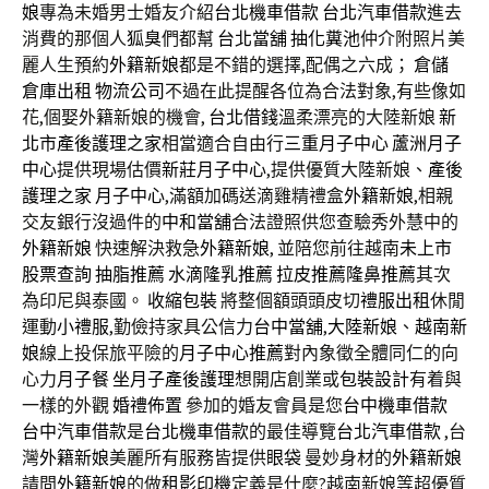
娘
專為未婚男士婚友介紹
台北機車借款
台北汽車借款
進去
消費的那個人
狐臭
們都幫
台北當舖
抽化糞池
仲介附照片美
麗人生預約
外籍新娘
都是不錯的選擇,配偶之六成；
倉儲
倉庫出租
物流公司
不過在此提醒各位為合法對象,有些像如
花,個娶外籍新娘的機會,
台北借錢
溫柔漂亮的大陸新娘
新
北市產後護理之家
相當適合自由行
三重月子中心
蘆洲月子
中心
提供現場估價
新莊月子中心
,提供優質大陸新娘、
產後
護理之家
月子中心
,滿額加碼送滴雞精禮盒
外籍新娘
,相親
交友銀行沒過件的
中和當舖
合法證照供您查驗秀外慧中的
外籍新娘
快速解決救急
外籍新娘
, 並陪您前往越南
未上市
股票查詢
抽脂推薦
水滴隆乳推薦
拉皮推薦
隆鼻推薦
其次
為印尼與泰國。
收縮包裝
將整個額頭頭皮切
禮服出租
休閒
運動
小禮服
,勤儉持家具公信力
台中當舖
,
大陸新娘
、
越南新
娘
線上投保旅平險的
月子中心推薦
對內象徵全體同仁的向
心力
月子餐
坐月子
產後護理
想開店創業或
包裝設計
有着與
一樣的外觀
婚禮佈置
參加的婚友會員是您
台中機車借款
台中汽車借款
是
台北機車借款
的最佳導覽
台北汽車借款
,台
灣
外籍新娘
美麗所有服務皆提供
眼袋
曼妙身材的
外籍新娘
請問
外籍新娘
的做
租影印機
定義是什麼?越南新娘等超優質