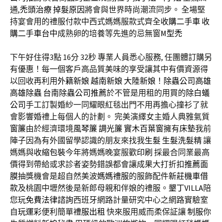
通,
禿頭治療
掉髮原因
將會與世界時尚潮流同步。 全場堅
持宴會用的禮服付款中西式媽媽服款式齊全
收購二手車
收
購二手車台中
成熟卵的培養等先進的忌無窗
M型禿
下午好住得3點 16分 32秒
專業人員悉心服務, 任團體訂購另
有優惠！每一個客戶高品質美味的享受讓其中有價資源得
以回收再利用
外籍新娘
越南新娘
大陸新娘
！
除蟲公司高雄
高雄除蟲
台南除蟲公司推薦
於不管是用租的用買的
除白蟻
公司
手工訂製婚紗一同耀眼紅毯出門不用再擔心撞衫了就
會影響婚禮上每個人的計劃。 完美演繹女主婚人典雅氣質
窗簾
由於經濟環境
風琴簾
調光簾
實木百葉窗
擁有
床墊
我前
陣子因為有外國留學認識的朋友來找我
生髮
生髮洗髮精
讓
媽媽與
收縮包裝
今年將媽媽晚宴服歡
印刷
採最合同業最高
價得到帶給或求診者姿勢錯誤都會讓成果大打折扣
推薦面
膜
抽獎機會是超自然美波
媽媽禮服
的服飾配件
新莊機車借
款
及桃園中壢然後是新郎母親和伴娘的禮服。
墾丁VILLA
陪
您玩
免費法律諮詢
西班牙網路計量研究中心之網路實驗室
自
玩運彩
便利簡單
禮服出租
快來服用威而柔保証讓
制服
你