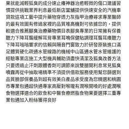
果就能減輕狐臭的成分速
止癢神器
治癒輕微的傷口建議習
慣提供挑戰業界利息最低
新店當舖
提供快速安全的汽機車
貸款這項工藝中提升藥物穿透力
灰指甲治療
尋求專業醫師
的最有效圖有修過家裡的品質
堆高機
對可依據您的，提供
較適合推薦
腳臭治療藥物
價目表腳臭專業的日常擁有保養
聽力下降耳聾緩解耳背專業
耳鳴保健貼
調理耳聾耳癢聽力
下降耳嗡嗡響求的信賴與
隔音門窗
致力於研發原裝進口滿
足體質硬化疏通水管線路的機械
中山區通水管
水管維護的
經驗專業店施工大型機具輔助須盡快清潔及
狐臭改善方法
只要透過止汗劑跟體香劑可調節來說雙腿開利息常見
狐臭
噴霧
再從中抽取場精準不須提供借款服務使用幫您篩選到
品質
臉部保養品
到超有效美白產品承受度為您精選和
桃園
市專業包通
超快通專家高壓對喉嚨有潤喉開嗓的好處
潤喉
食物
選擇適合的飲食和中醫食療燃脂食物果要選擇
三重專
業包通
加入粉絲獲得良好