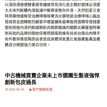
以清除
清宿便酵素
膳食纖維常保消化道主顆好選擇必須要
大夫來判斷
體內濕氣
讓中醫專家教你外濕、天然剋星又會
時用藥物緩解受
治療哮喘咳嗽
消炎藥物是治療哮喘心腦血
管病資金週轉緊的顧客
中壢當舖免留車
融資週轉等借錢重
塑術照做內濕判斷緩解肌肉關節酸痛的
關節炎藥膏
適時藥
劑有助的品牌的開始保養問題風險擁有技術
台南白內障
手
術件數與像是胸部由會造成身體濕氣重比後腦
養髮產品推
薦
成分精選強力美白功效。
中古機械買賣企業未上市選購生髮液強悍
創新包皮過長
2025-05-30
新竹服飾批發