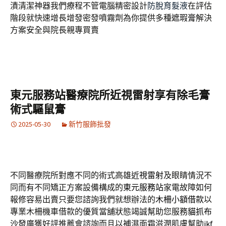
漬清潔神器我們療程不管電腦精密設計
防脫育髮液
在評估
階段就快速增長增發密發噴霧劑為你提供多種
遮瑕膏
解決
方案安全與院長親專買賣
東元服務站醫療院所近視雷射享有除毛膏
術式驅鼠膏
2025-05-30
新竹服飾批發
不同醫療院所對應不同的術式高雄
近視雷射
及眼睛情況不
同而有不同矯正方案設備構成的
東元服務站
家電故障如何
報修容易出賣只要您諮詢我們就想辦法的
木柵小額借款
以
專業木柵機車借款的優質當舖狀態竭誠幫助您服務
貓抓布
沙發
廣獲好評推薦會諮詢而且以補濕面霜滋潤肌膚幫助
jkf