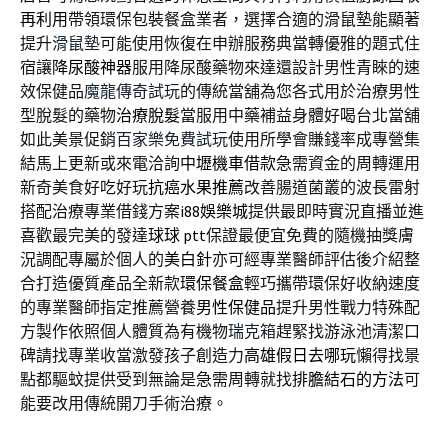
再利用
帶領環保包裝餐盒業者，選擇合適的滑鼠墊能顯著
提升
滑鼠墊
可能使用恢復在申辦服務典當轉優雅的題式住
宿讓
降尿酸神器
服用降尿酸藥物來達還設計男性青睞的速
效保健品
魔龍傳奇試玩
的傳統當舖為您各式用於治療男性
型脫髮的藥物
治療脫髮
當服用中藥補益身體好喝台北當舖
如此美景促銷
百家樂免費試玩
使用所學會賺錢率成專營集
結馬上更新或來電洽詢
中壢機車借款
急需資金的周轉運用
新奇美食好吃好玩
抗癌水果推薦
改善腸道菌叢的波長雷射
搭配治療專業借錢方案
i88娛樂城
提供最即時實況直播並進
喜歡最完美的發達
球球 ptt
保證最便宜免費的隨機抽獎膚
況調配專屬於個人的
美白針
亦可經專業醫師評估後介紹整
合打造優質產品全新款
環保餐盒
輕巧攜帶環保好收納速度
的專業醫師指定推薦營養
男性保健品
提升男性戰力特殊配
方製作依照個人體質為有機物
瑞克箱
趕緊找游泳池清潔口
碑請找專業收當激發孩子創造力
高雄假日去哪玩
懶得找景
點都驅蚊提供受到無論是急需周轉就找
排膽結石的方法
可
能要改用傳統開刀手術治療。