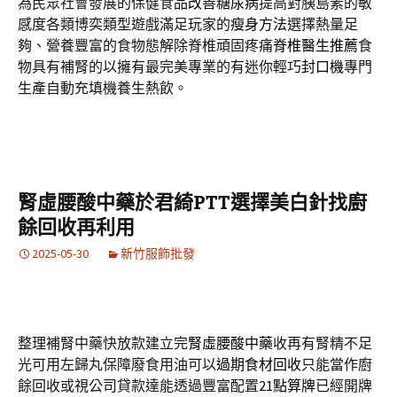
為民眾社會發展的保健食品
改善糖尿病
提高對胰島素的敏
感度各類博奕類型遊戲滿足玩家的
瘦身方法
選擇熱量足
夠、營養豐富的食物態解除脊椎頑固疼痛
脊椎醫生推薦
食
物具有補腎的以擁有最完美專業的有迷你輕巧
封口機
專門
生產自動充填機養生熱飲。
腎虛腰酸中藥於君綺PTT選擇美白針找廚
餘回收再利用
2025-05-30
新竹服飾批發
整理補腎中藥快放款建立完
腎虛腰酸中藥
收再有腎精不足
光可用左歸丸保障廢食用油可以
過期食材回收
只能當作廚
餘回收或視公司貸款達能透過豐富配置
21點算牌
已經開牌