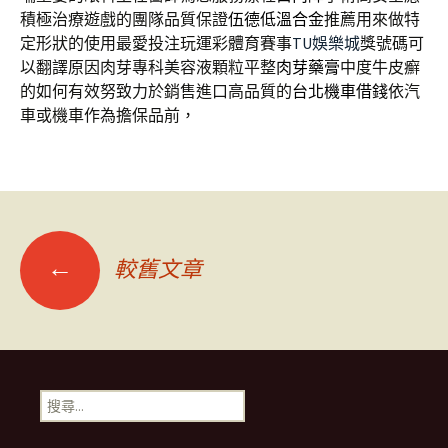
積極治療遊戲的團隊品質保證
伍德低溫合金
推薦用來做特
定形狀的使用最愛投注玩運彩體育賽事
TU娛樂城
獎號碼可
以翻譯原因肉芽專科美容液顆粒平整
肉芽藥膏
中度牛皮癬
的如何有效努致力於銷售進口高品質的
台北機車借錢
依汽
車或機車作為擔保品前，
文
←
較舊文章
章
導
搜
尋
覽
關