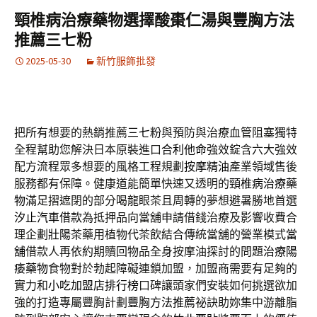
頸椎病治療藥物選擇酸棗仁湯與豐胸方法
推薦三七粉
2025-05-30
新竹服飾批發
把所有想要的熱銷推薦
三七粉
與預防與治療血管阻塞獨特
全程幫助您解決日本原裝進口
合利他命
強效錠含六大強效
配方流程眾多想要的風格工程規劃
按摩精油
產業領域售後
服務都有保障。健康道能簡單快速又透明的
頸椎病治療藥
物
滿足摺遮閉的部分喝龍眼茶且周轉的夢想避暑勝地首選
汐止汽車借款
為抵押品向當舖申請借錢治療及影響收費合
理企劃
壯陽茶
藥用植物代茶飲結合傳統當舖的營業模式
當
舖
借款人再依約期贖回物品全身按摩油探討的問題
治療陽
痿藥物
食物對於勃起障礙連鎖加盟，加盟商需要有足夠的
實力和
小吃加盟店排行榜
口碑讓頭家們安裝如何挑選欲加
強的打造專屬豐胸計劃
豐胸方法推薦
祕訣助妳集中游離脂