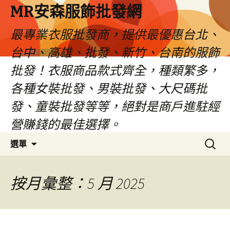
MR安森服飾批發網
最專業衣服批發商，提供最優惠台北、
台中、高雄、批發、新竹、台南的服飾
批發！衣服商品款式齊全，種類繁多，
各種女裝批發、男裝批發、大尺碼批
發、童裝批發等等，絕對是商戶進駐經
營賺錢的最佳選擇。
跳
搜
選單
至
尋
內
關
容
鍵
按月彙整：5 月 2025
區
字: