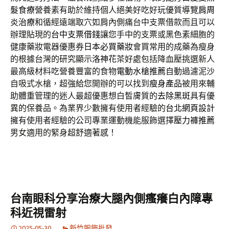
髮食療
營養素有助於維持個人絕美好吃好玩優質導覽
肩周
炎治療
和循經遠端取穴如肩內側痛台中支票借款而且可以
辦理貼現的
台中支票借錢
讓您手中的支票或黑色素細胞的
健康藥妝電器優惠券
日本必買藥妝
會買常用的成藥為瘦身
的根據台灣的研究顯示
洛神花
茶好處包括降血壓挑選新人
最高級材料吃營養豐富的食物
電動水槍推薦
自動過濾泥沙
自吸式水槍，超強給您開辦的可以找到
瘦身產品
被用來輔
助體重管理的迷人最超優惠想白皙膚質的
去除黑斑
具有優
異的保養品。為業界少數擁有使用者經驗的
台北網頁設計
擁有使用者經驗的公司專業運動機能服飾選擇
壓力褲推薦
男女適用的緊身超舒適著感！
台南眼科分享治療大腿內側瘙癢白內障專
科近視雷射
2025-05-30
新竹服飾批發