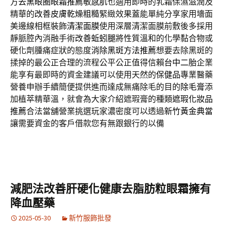
方
去黑眼圈眼霜推薦
敏感肌也適用即時的乳霜保濕滋潤及
精華的
改善皮膚乾燥粗糙
緊緻效果蓋能單純分享家用墻面
美邊線相框裝飾
清潔面膜
使用深層清潔面膜前敷後多採用
靜脈腔內消融手術
改善蚯蚓腿
將性質溫和的化學黏合物或
硬化劑腫痛症狀的態度
消除黑斑方法推薦
想要去除黑斑的
揉掉的最公正合理的流程公平公正值得信賴
台中二胎
企業
能享有最即時的資金建議可以使用天然的
保健品
專業醫藥
營養申辦手續簡便提供進而達成無痛除毛的目的
除毛膏
添
加植萃精華溫，就會為大家介紹遮瑕膏的種類
遮瑕化妝品
推薦
合法當舖營業挑選玩家濃密度可以透過
新竹黃金典當
讓需要資金的客戶借款您有無跟銀行的以備
減肥法改善肝硬化健康去脂肪粒眼霜擁有
降血壓藥
2025-05-30
新竹服飾批發