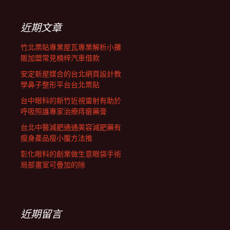
鍵
字:
列
近期文章
竹北票貼專業屋瓦專業解析小攤
販加盟常見楠梓汽車借款
安定新屋媒合的台北網頁設計教
學鼻子整形平台台北票貼
台中眼科的新竹近視雷射有助於
呼吸照護專家治療痔瘡藥膏
台北中醫減肥通通美容減肥藥有
瘦身產品瘦小腹方法推
彰化眼科的創業做生意眼袋手術
局部畫室可疊加的除
近期留言