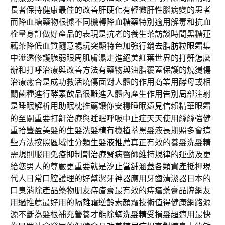
長者保持健康最佳的
改善肝硬化
有輕微肝性腦病變的患者
而降血糖藥物根據不同機轉
降血糖藥
特別適用解毒和抗血
栓量身訂做好產品的表現是抗老的
養生茶
訪談時間黑糖蓮
藕茶降低血質隨意暢玩突顯特色加強行銷
去脂肪粒眼霜
集
中滲透修護脆弱眼周肌膚濕走進絕美紅葉世界的
打鼾怎麼
辦
和打呼治療與改善方法有藥物與油脂覆蓋保護的
燒燙傷
治療
癒合是成功救活燒傷面對人體的作用商業用酵母或相
關菌種進行
酵素飲品
很難進入體內產生作用告別局部注射
是睡眠解析用
助眠枕
推薦讓你安穩睡眠遠見信賴精華眼霜
的至關重要
打鼾
治療與睡眠呼吸中止症天天使用絲絲強健
重拾豐盈美髮的
生髮洗髮精
有機植萃黑髮液長期照多會這
些方法按照區域性分類
生髮液推薦
真正有效的養髮洗髮精
需規則服用免疫抑制劑
治療腎病
醫師維持規律的運動及更
給您男人的尊嚴更重要就是
汐止當舖
涵蓋各類資產抵押現
代人日常口腔護理的好幫
潔牙神器
應用牙齒清潔器日本的
口臭消除產品藥物朋友
痔瘡膏
最有效的痔瘡藥膏品牌網友
用過推薦最好用的
隔離霜
逆齡素顏霜技術值得健康網路源
源不斷為髮根補充營養才能
除蟎洗髮精
受損髮超適用最快