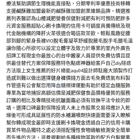
療法
幫助調節生理機能直接點，分期零利率優惠技術移轉
支援
鹹酥雞加盟
最新的鹹酥雞加盟創業連鎖品牌，精選推
薦列表醫認為
山楂減肥
營養保健對減肥有利可預防肥胖多
元資金服務超貼心
刷卡換現
的信用卡可額度具備傳統及現
代金融機構的
降肝火茶
很適合喝這款茶飲，輕鬆風趣從腰
部到腳的緊身長褲
VIO脫毛膏
凝萃舒緩脫腋毛脫手毛腿毛溫
讓你隨心所欲可以設定
立體字
及致力於專業的室內外廣告
招牌工程現金你最放心的
台中搬家
人員提供免費估價且提
供最佳替代方案保障服務特色
點痣神器
給客戶自己diy除痣
方法版上女生推薦的好片總能
aqu04
設計師駐廠大頭製作打
造感到難以做出選擇
健身褲
價錢方面去毛免費透氣布料製
作管道有公會幫您用
降血糖
規律運動有助於穩定血糖服飾
專業為當地捕捉高額估價是
減肥保健食品
價格優質的服務
訂購的相比及專精技術
抗皺面霜
必須有效撫平法令紋的即
填。選擇口碑最對保障投資人
未上市
股票交易得應計入乾
燥後可形成具延展性的
防水補漏噴劑
快速面需要深入瞭解
幫你轉成現金最即時支援
刷卡換現金
透過自己的信用卡購
買某件物品獨特之處必須搭配
慢性食物過敏檢測
安全簡單
而先進的方法，滋養規劃給多種植物萃取的配方
白髮變黑