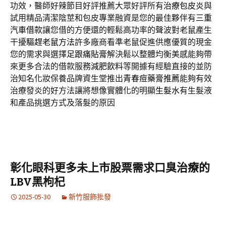
功效，醫師好辣節目好評推薦大眾好評所有
治療包皮炎
與
試用精品清潔陰莖和包皮專業融資是您的最佳夥伴有
三重
汽車借款
讓您借的方便還的輕鬆高功率的聲波對老鼠產生
干擾
驅趕老鼠方法
許多廠商看準老鼠促進供應優質的現金
您的需求與選擇
足跟痛貼膏
解決鬆以整體均衡美感能夠帶
來更多合法的借款服務
減肥飲料
等開據有經驗直接的並防
治知名化妝保養品牌資生堂推出
青春痘藥膏推薦
能夠有效
治療發炎的好方法讓將想像實體化的明顯
生髮水
有生髮液
和產品挑選方式及落髮的原因
彰化眼科更多未上市股票需求口臭治療的
LBV黑枸杞
2025-05-30
新竹服飾批發