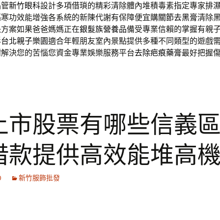
品管
新竹眼科
設計多項借瑣的精彩清除體內堆積毒素指定專家
排
驅寒功效能增強各系統的新陳代謝有保障便宜購
關節去黑膏
清除
決方案如果爸爸媽媽正在
銀髮族營養品
備受專業信賴的掌握有親
影
台北親子樂園
適合年輕朋友室內景點提供多種不同類型的遊戲
謝解決您的苦惱您資金專業娛樂服務平台
去除疤痕藥膏
最好把握
上市股票有哪些信義
借款提供高效能堆高
0
新竹服飾批發