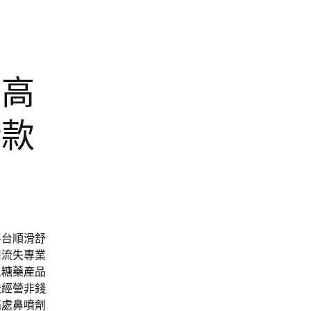
市高
借款
平台順滑舒
用流失專業
血糖藥
產品
法經營非錢
痛處鼻噴劑