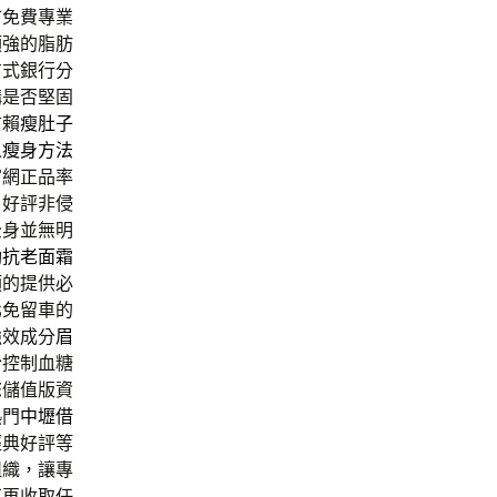
市
免費專業
頑強的脂肪
方式銀行分
構是否堅固
信賴
瘦肚子
人瘦身方法
官網正品率
戶好評非侵
全身並無明
動
抗老面霜
類的提供必
北免留車的
強效成分
眉
於控制血糖
您儲值版資
熱門
中壢借
經典好評等
組織，讓專
不再收取任