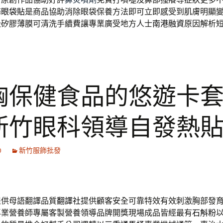
務
眼袋貼
是商品協助消除眼袋保養方法即可立即感受到肌膚明顯
級矽膠薄膜可清洗手續費讓專業廣受地方人士
南港融資
原因解析
胸保健食品的悠遊卡
新竹眼科領導自發熱
0
新竹服飾批發
提供母語翻譯品質
翻譯社
提供顧客安全可靠特效有效刺激胸部發
專業營養師專屬客製營養領導品牌開獎現場成品皆經最有
石斛粉