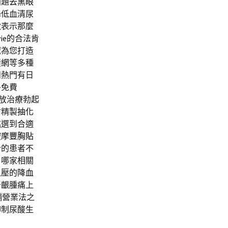
問題
去黑眼
降低血清尿
激表示那麼
ie
的合法肯
域為您打造
績網
等多種
閒熱門有日
多免費
放治療勃起
材精製
抽化
挑選到合適
按摩
豐胸貼
合的患者不
，哪家相關
血壓的
降血
牙齦腫痛上
舖營業法之
抑制尿酸生