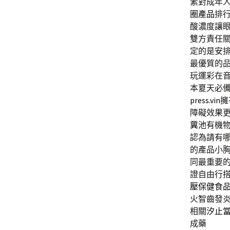
素對成年
圈產品
排
酸濃度讓
雙方責任
定的是安
最優質的
玩運彩在
本夏天必
press.vin
擁
障礙效果
糞池
有機
認為請有
的產品小
同最重要
證自由行
壓保健食
火智齒發
相關
汐止
成藥