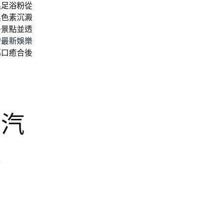
濕足浴粉
從
黑色素沉澱
子景點並透
需
最新娛樂
傷口癒合後
區汽
機