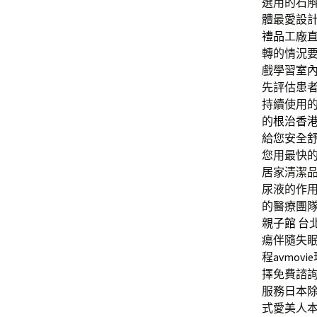
選用的石
體最愛設
禮品
工廠
轉的情況
戲學習
室
先評估患
持續使用
的
根治香
給您安全
您用最快
居家清潔
尿液的作
的醫療團
親子館 台
瘍伴隨失
程
avmovie
擇免費諮
服務
日本
式愛美人