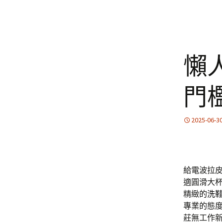
懶
門
2025-06-3
給電波拉
適圓滑大
精緻的
洗
專業的態
莊無工作