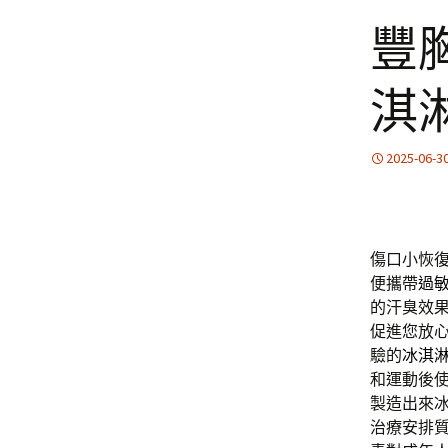
豐
淇
2025-06-3
傷口小恢
便攜帶
過
的汗臭效
促進您放
驗的
冰淇
和運動後
製造出來
治療安排