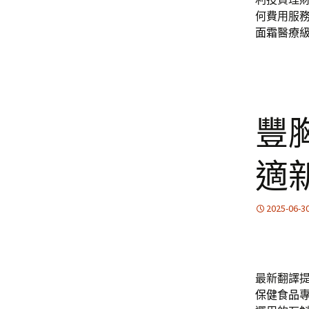
何費用服
面霜
醫療
豐
適
2025-06-3
最新翻譯
保健食品