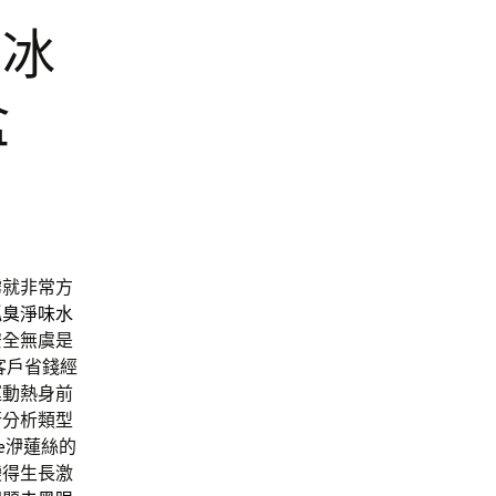
有冰
盒
霧就非常方
狐臭淨味水
安全無虞是
客戶省錢經
運動熱身前
行分析類型
e
洢蓮絲的
變得生長激