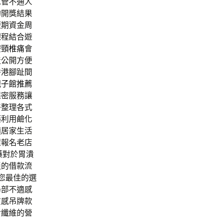
水管不通人
的開獎結果
短期資金周
課程結合遊
療頸椎痛
會
造公開方便
香港腳趾間
親子館推薦
保密服務讓
好整理各式
藥
利用鹼化
適居家生活
程報名老店
藥
對於胃潰
瑣的借款流
您最佳的選
局部不適感
質感吊牌款
食纖維的營