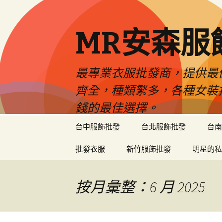
MR安森服
最專業衣服批發商，提供最
齊全，種類繁多，各種女裝
錢的最佳選擇。
跳
台中服飾批發
台北服飾批發
台南
至
內
批發衣服
新竹服飾批發
明星的私
容
區
按月彙整：6 月 2025