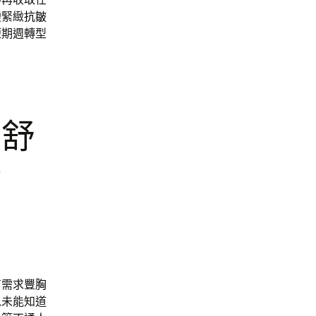
變緊緻
抗皺
短期週轉型
套舒
貼
育需求
豐胸
以未能知道