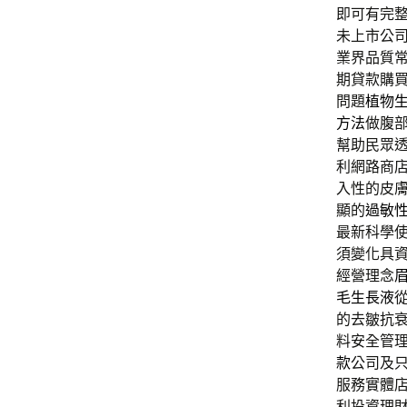
即可有完
未上市公
業界品質
期貸款購
問題
植物
方法
做腹
幫助民眾
利網路商
入性的皮
顯的
過敏
最新科學
須變化具
經營理念
毛生長液
的去皺抗
料安全管
款
公司及
服務實體
利投資理