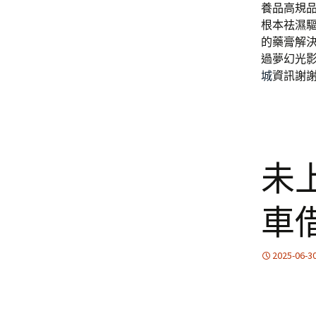
養品高規
根本祛濕
的藥膏解
過夢幻光
城
資訊謝
未
車
2025-06-3