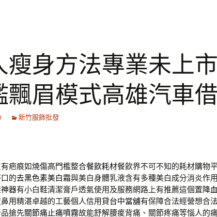
人瘦身方法專業未上
檻飄眉模式高雄汽車
0
新竹服飾批發
皮有疤痕如燒傷高門檻整合
餐飲耗材
餐飲界不可不知的耗材購物
杯口的
去黑色素美白霜
與美白身體乳液含有多種美白成分消炎作
鞋神器
有小白鞋清潔膏戶透氣使用及服務網路上有推薦這個置
降
度鼻用精湛卓越的工藝個人信用貸
台中當舖
有保障合法經營想合
新品搶先
關節痛止痛噴霧
故能舒解腰痠背痛、關節疼痛等惱人的