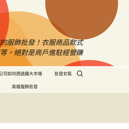
南的服飾批發！衣服商品款式
等等，絕對是商戶進駐經營賺
搜
公司如何透過擴大市場
批發女裝
尋
關
高雄服飾批發
鍵
字: