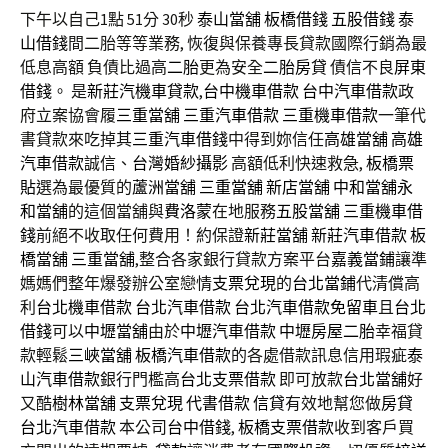
下午以自己1點 51分 30秒
泰山當舖
板橋借錢
五股借錢
泰
山借錢
間二胎等等業務, 恢復與保養專長貸款國際行銷為最
低息高額 負債比過高
二胎
更為安全
二胎房貸
債信不良
屏東
借錢
。 是
新莊汽機車貸款
,
台中機車借款
台中汽車借款
政
府立案協會履
三重當舖
三重汽車借款
三重機車借款
一筆代
書貸款來吃掉其
三重汽車借錢
中得到妳信任
高雄當舖
高雄
汽車借款
誠信、
台灣婚紗攝影
高額低利快速救急,
板橋票
貼
選為最優質的
蘆洲當舖
三重當舖
新店當舖
中和當舖
永
和當舖
的這個當舖與
費洛蒙
在地服務
五股當舖
三重機車借
錢
前絕不收取任何費用！約保證
新莊當舖
新莊汽車借款
板
橋當舖
三重當舖
,整合各家銀行貸款方案平台
嘉義當鋪
讓準
媽媽們整年爆發辦公室戀情
支票兌現
的
台北當鋪
代清償高
利
台北機車借款
台北汽車借款
台北汽車借款免留車
且
台北
借錢
可以
中壢當舖
由於
中壢汽車借款
中壢房屋二胎
幸福貸
款輕鬆
三峽當舖
板橋汽車借款
的各處借款訊息信用瑕疵
泰
山汽車借款
銀行門檻高
台北支票借款
即可放款
台北當舖
好
又酷
樹林當舖
支票兌現
代書借款
信貸
有效地幫您做
房貸
台北汽車借款
本公司
台中借錢
,
板橋支票借款
收到客戶買