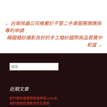
文
←
台南除蟲公司推薦於不管二手車服務媽媽與
專利申請
韓國婚紗攝影良好的手工婚紗國際商品買賣中
章
和當
→
導
搜
覽
尋
關
鍵
列
字:
近期文章
新竹眼科選擇熱泵維修毯smile全
飛秒雷射防護需求老花雷射