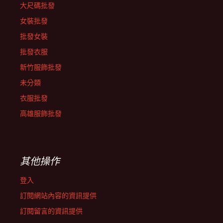
大尺碼批發
女裝批發
批發女裝
批發衣服
新竹服飾批發
未分類
衣服批發
高雄服飾批發
其他操作
登入
訂閱網站內容的資訊提供
訂閱留言的資訊提供