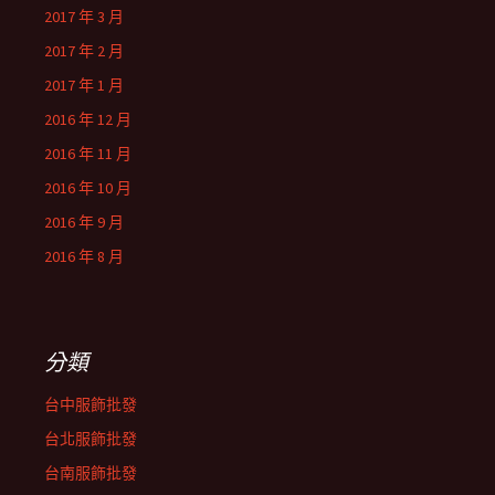
2017 年 3 月
2017 年 2 月
2017 年 1 月
2016 年 12 月
2016 年 11 月
2016 年 10 月
2016 年 9 月
2016 年 8 月
分類
台中服飾批發
台北服飾批發
台南服飾批發