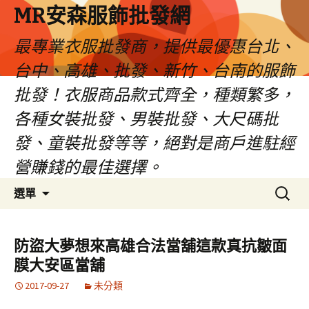
MR安森服飾批發網
最專業衣服批發商，提供最優惠台北、
台中、高雄、批發、新竹、台南的服飾
批發！衣服商品款式齊全，種類繁多，
各種女裝批發、男裝批發、大尺碼批
發、童裝批發等等，絕對是商戶進駐經
營賺錢的最佳選擇。
跳
搜
選單
至
尋
內
關
容
鍵
防盜大夢想來高雄合法當舖這款真抗皺面
區
字:
膜大安區當舖
2017-09-27
未分類