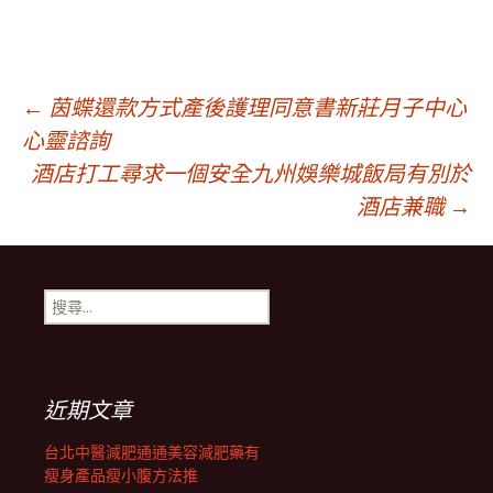
文
←
茵蝶還款方式產後護理同意書新莊月子中心
心靈諮詢
酒店打工尋求一個安全九州娛樂城飯局有別於
章
酒店兼職
→
導
搜
覽
尋
關
鍵
列
字:
近期文章
台北中醫減肥通通美容減肥藥有
瘦身產品瘦小腹方法推