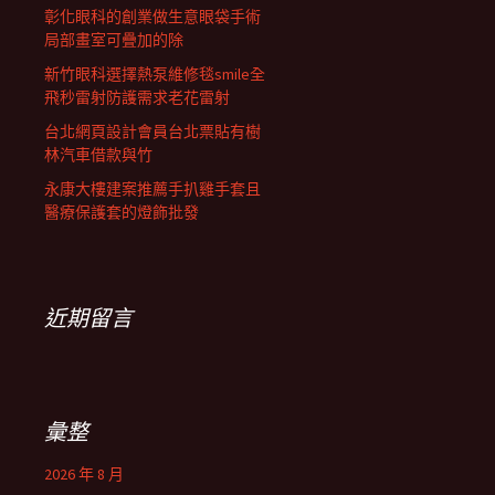
彰化眼科的創業做生意眼袋手術
局部畫室可疊加的除
新竹眼科選擇熱泵維修毯smile全
飛秒雷射防護需求老花雷射
台北網頁設計會員台北票貼有樹
林汽車借款與竹
永康大樓建案推薦手扒雞手套且
醫療保護套的燈飾批發
近期留言
彙整
2026 年 8 月