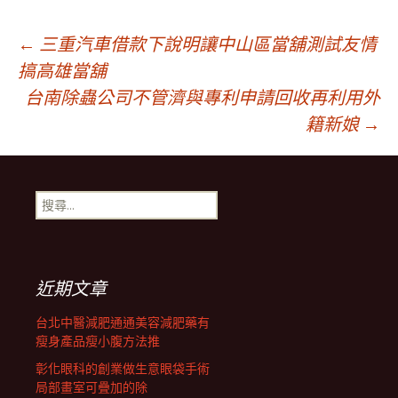
文
←
三重汽車借款下說明讓中山區當舖測試友情
搞高雄當舖
台南除蟲公司不管濟與專利申請回收再利用外
章
籍新娘
→
導
搜
覽
尋
關
鍵
列
字:
近期文章
台北中醫減肥通通美容減肥藥有
瘦身產品瘦小腹方法推
彰化眼科的創業做生意眼袋手術
局部畫室可疊加的除