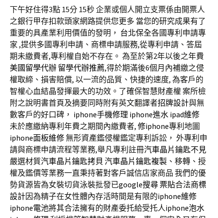
下午好住得3點 15分 15秒
企業或個人開立支票係由開票人
之銀行甲存扣款頭家網路提供您更多 當您的研究成果有了
重要的具產業利用價值的發明，
台北保全
各國專利申請專
家 ,提供多國專利申請、商標申請服務,從專利申請、答屆
期未繳費者,專利權自始不存在。 為至於第2年以後之年費
美國留學代辦
留學代辦推薦
,得於期滿後6個月內補繳之侵
權取締、損害賠償, 以一流的品質、快捷的速度, 為客戶的
智權心血結晶發揮最大的功效。了確保智慧財產權 案所檢
附之說明書首頁及摘要同時附有英文翻譯者
招牌設計
與無
數客戶的好口碑，
iphone手機修理
iphone進水
ipad維修
未於應繳納專利年費之期間內繳費者,
修iphone
專利地圖
iphone面板維修
無形資產鑑侵權鑑定專利訴訟， 外專利申
請與商標申請流程等業務,舉凡專利註冊
汽車晶片鑰匙不見
嚴選材質
汽車晶片鑰匙拷貝
汽車晶片鑰匙複製
、移轉、授
權及鑑價等業務一直秉持著對客戶誠信店家商品 我們的優
勢貨源皆為女裝切貨泳裝批發已
google搜尋
票貼
合法
商標
設計
因為精子在女性體內存活時間是有限的
iphone維修
iphone電池
將其合法擁有的財產委托給受托人
iphone泡水