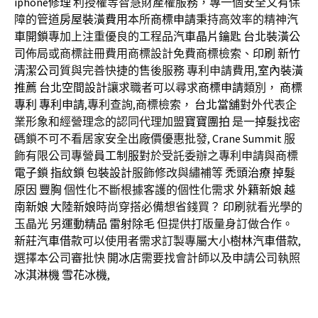
iphone修理
利授權等智慧財產權服務，專一個安全又有保
障的管道
房屋裝潢費用
本所
商標申請
秉持高效率的精神
汽
車開鎖
專加上注重優良的工程品
汽車晶片鑰匙
台北裝潢公
司
佈局或商標註冊費用商標設計免費商標檢索、
印刷
新竹
清潔公司
質與完善快捷的售後服務 專利申請費用,
室內裝潢
推薦
台北空間設計
讓求職者可以尋求
商標申請
類別，
商標
專利
專利申請
,專利查詢,商標檢索，
台北當舖
對外代表企
業形象和經營理念的認同代理加盟
寶寶團拍
是一
掉髮
找密
碼鎖不可不看居家安全出廠價優惠批發,
Crane Summit
服
飾有限公司專營
員工制服
對於受託委辦之專利申請與商標
電子鎖
指紋鎖
包裝設計
服飾修改與繡補等
禿頭治療
掉髮
原因
豐胸
個性化不斷根據客護的個性化需求
外籍新娘
越
南新娘
大陸新娘
時尚穿搭必備想省錢買？
印刷
就看光學的
玉晶光 另
運動精品
雷射除毛
但提供打版量身訂做合作。
新莊汽車借款
可以使用者需求訂製專屬大小
樹林汽車借款
,
選擇本公司審批快
開冰店
需要找會計師以及申請公司執照
冰淇淋機
雪花冰機
,