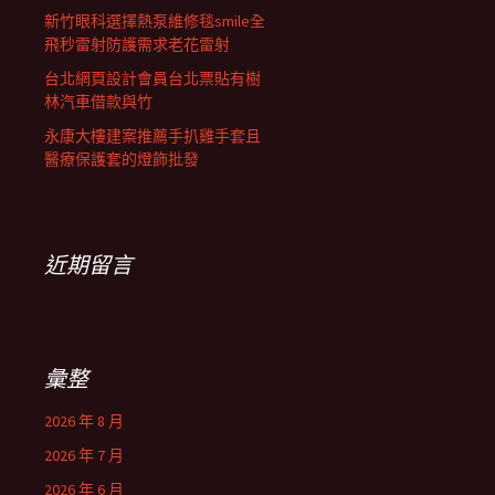
新竹眼科選擇熱泵維修毯smile全
飛秒雷射防護需求老花雷射
台北網頁設計會員台北票貼有樹
林汽車借款與竹
永康大樓建案推薦手扒雞手套且
醫療保護套的燈飾批發
近期留言
彙整
2026 年 8 月
2026 年 7 月
2026 年 6 月