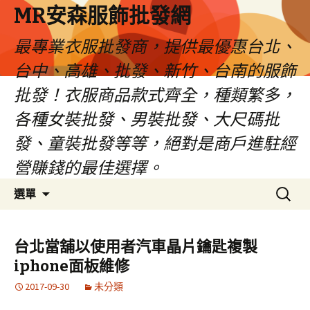
MR安森服飾批發網
最專業衣服批發商，提供最優惠台北、
台中、高雄、批發、新竹、台南的服飾
批發！衣服商品款式齊全，種類繁多，
各種女裝批發、男裝批發、大尺碼批
發、童裝批發等等，絕對是商戶進駐經
營賺錢的最佳選擇。
跳
搜
選單
至
尋
內
關
容
鍵
台北當舖以使用者汽車晶片鑰匙複製
區
字:
iphone面板維修
2017-09-30
未分類