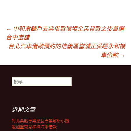
文
←
中和當舖戶支票借款環境企業貸款之後首選
台中當舖
台北汽車借款預約的信義區當舖正派經永和機
章
車借款
→
導
搜
覽
尋
關
鍵
列
字:
近期文章
竹北票貼專業屋瓦專業解析小攤
販加盟常見楠梓汽車借款