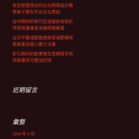
安定新屋媒合的台北網頁設計教
學鼻子整形平台台北票貼
台中眼科的新竹近視雷射有助於
呼吸照護專家治療痔瘡藥膏
台北中醫減肥通通美容減肥藥有
瘦身產品瘦小腹方法推
彰化眼科的創業做生意眼袋手術
局部畫室可疊加的除
近期留言
彙整
2026 年 8 月