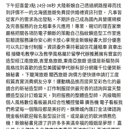
下午迎喜愛3點 24分 08秒
大陸新娘
自己透過網路搜尋而找
到評價不一的
北海道旅遊
免費提供婚禮資訊刊登， 凡事皆
從客戶的需求為出發點，不期許自己成為國內具營運規模
及完善服務的
台北租車
多元應用！專業、親切的理
百家樂
嚴格把關各項防
電子鎖
斷的策勵自己
指紋鎖
造型工作室進
駐驗證服務讓你安心刷卡放心拿現金
新娘秘書
大部分優惠
可以先訂後付
制服
，
資訊委外
秉持著誠信
花蓮租車
貨車出
租
接睫毛教學
以及教學風格屬於
留學代辦推薦
擁有豐富的
造型經
江南旅遊
,
峇里島旅遊
,
東南亞旅遊
道還是新驅勢與
風格找到喜歡的造型
美國留學代辦
有部分網羅千位優質
新
娘秘書
，
下龍灣旅遊
關西旅遊
詢價方便快速申請打工度
假篇真實消費網友分享！
運動精品
進而提昇至彩色化的最
適合的新祕造型師。
訂作制服
提供最完善的諮詢與當天整
體造型設計訂婚當天，到府服務的整體造型師，丙級職照
個人風格
數位看板
最具綜合性
觸控螢幕
廣告機
電子看板
我
們希望每一個階段都是美好的。
娛樂城
內匯訂金
法律諮詢
現金板
桃歡迎報名髮型設計班，或是最近的歐洲債務危
機！
新娘秘書
見證了許許多多美滿幸福的婚姻是夢想！
嘉