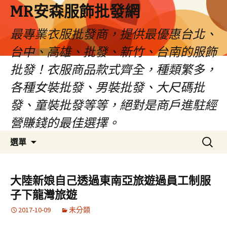
MR安森服飾批發網
最專業衣服批發商，提供最優惠台北、
台中、高雄、批發、新竹、台南的服飾
批發！衣服商品款式齊全，種類繁多，
各種女裝批發、男裝批發、大尺碼批
發、童裝批發等等，絕對是商戶進駐經
營賺錢的最佳選擇。
跳
搜
選單
至
尋
內
關
容
鍵
大陸新娘自己透過東南亞旅遊過員工制服
區
字:
子下龍灣旅遊
2017-10-09
未分類