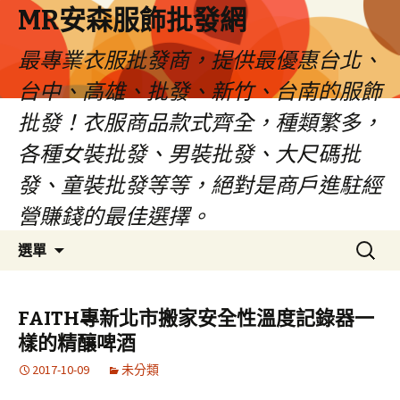
MR安森服飾批發網
最專業衣服批發商，提供最優惠台北、
台中、高雄、批發、新竹、台南的服飾
批發！衣服商品款式齊全，種類繁多，
各種女裝批發、男裝批發、大尺碼批
發、童裝批發等等，絕對是商戶進駐經
營賺錢的最佳選擇。
跳
搜
選單
至
尋
內
關
容
鍵
FAITH專新北市搬家安全性溫度記錄器一
區
字:
樣的精釀啤酒
2017-10-09
未分類