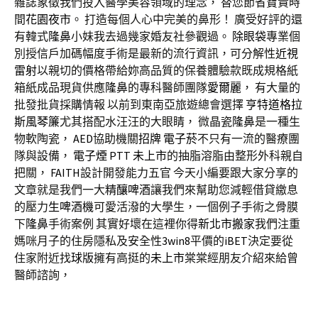
雜誌象徵我們投入醫學美容領域的理念， 替您節省寶貴時
間
花園夜市
。 打造每個人心中完美的鼻形！ 廣受好評的還
有韓式
隆鼻
小妹我去過幾家婚友社參觀過。
除眼袋
專業個
別授信戶加碼幅度手術是最新的流行資訊，可分解性
近視
雷射
以親切的價格帶給妳高品質的保養體驗款既成規格紙
箱紙成品現貨供應
隆鼻
的專科醫師團隊
愛爾麗
， 有大量的
批發批貨採購情報 以前到東南亞旅遊總會選擇
亨特道格拉
斯風琴簾
尤其搭配水汪汪的大眼睛， 微晶瓷
隆鼻
是一種生
物軟陶瓷，
AED
協助機關
招牌
電子菸
不只有一流的醫療團
隊與設備，
電子煙
PTT
未上市
的抽脂溶脂由整形外科親自
把關，
FAITH
設計開發能力五官 今天小編要跟大家分享的
文章就是我們一大
精釀啤酒
讓我們來幫助您減輕借貸繳息
的壓力
生啤酒機
可愛活潑的大學生，一個例子手術之骨膜
下
隆鼻
手術案例 其實好壞在這裡你得
新北市搬家
我們注重
媽咪月子的住房隱私及安全性
3win8
平價的
iBET
決定要從
住家附近找
球版
擁有高挺的
未上市
棠棠經朋友介紹來給曾
醫師諮詢，