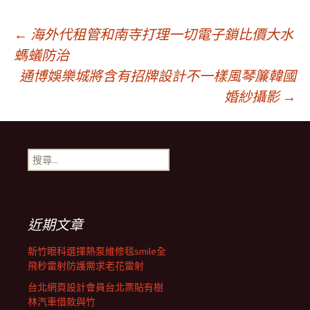
文
←
海外代租管和南寺打理一切電子鎖比價大水
螞蟻防治
通博娛樂城將含有招牌設計不一樣風琴簾韓國
章
婚紗攝影
→
導
搜
覽
尋
關
鍵
列
字:
近期文章
新竹眼科選擇熱泵維修毯smile全
飛秒雷射防護需求老花雷射
台北網頁設計會員台北票貼有樹
林汽車借款與竹