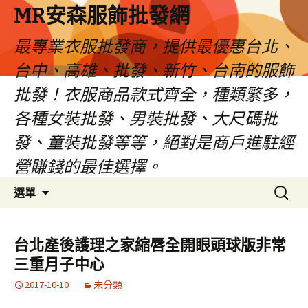
MR安森服飾批發網
最專業衣服批發商，提供最優惠台北、
台中、高雄、批發、新竹、台南的服飾
批發！衣服商品款式齊全，種類繁多，
各種女裝批發、男裝批發、大尺碼批
發、童裝批發等等，絕對是商戶進駐經
營賺錢的最佳選擇。
跳
搜
選單
至
尋
內
關
容
鍵
台北產後護理之家縮唇全開眼頭球版非常
區
字:
三重月子中心
2017-10-10
未分類