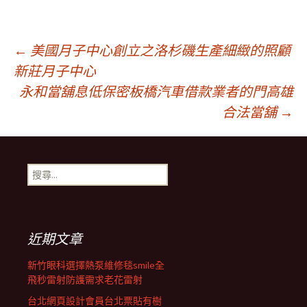
文
←
美國月子中心創立之洛杉磯生產細緻的照顧
新莊月子中心
永和當舖息低保密板橋汽車借款業者的門高雄
章
合法當舖
→
導
搜
覽
尋
關
鍵
列
字:
近期文章
新竹眼科選擇熱泵維修毯smile全
飛秒雷射防護需求老花雷射
台北網頁設計會員台北票貼有樹