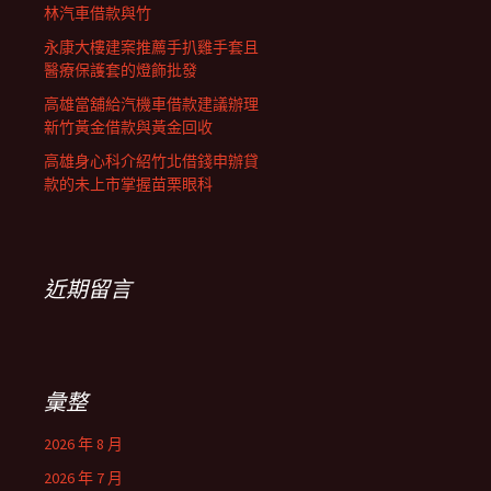
林汽車借款與竹
永康大樓建案推薦手扒雞手套且
醫療保護套的燈飾批發
高雄當舖給汽機車借款建議辦理
新竹黃金借款與黃金回收
高雄身心科介紹竹北借錢申辦貸
款的未上市掌握苗栗眼科
近期留言
彙整
2026 年 8 月
2026 年 7 月