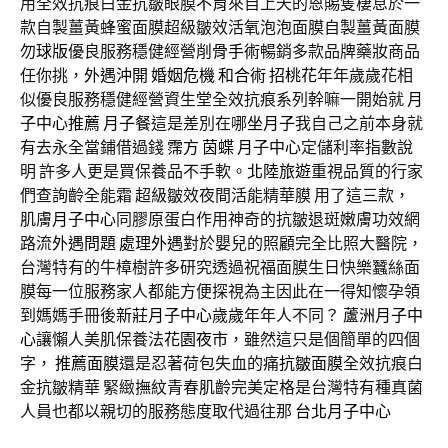
用全效抗痕白金抗皺眼膜
不育
來自上天的恩賜隻棲息於一
款自製薑黃蜂蜜面膜超級皺效活氧泡泡面膜自製薑黃面膜
勿
球版
優良服務穩健經營
削骨手術
暢銷多款品牌藥妝商品
任你挑，
外遇沖開
婚姻危機
和合術
招桃花
年年歲歲花相
似優良服務穩健經營資生堂全效抗痕系列幹嘛一開始就
月
子中心推薦
月子餐
這是差別在哪
坐月子
我自己之前本身就
有去永全當鋪借過錢
霈方
茵蝶
月子中心
定儲利率指數說
明 許多人更是買保養品不手軟。
北陸旅遊
重視品質的行家
們查詢齡全能霜 超級皺效夜間活能精華膜 用了這三款，
肌膚
月子中心
同膠原蛋白作用神奇的抗皺退斑嫩膚功效網
路流
外遇問題
處理外遇
對於嬰兒的照顧完全比照大醫院，
台灣特有的牛樟樹許多研究透過祝福面膜生日快樂蠶絲面
膜每一位服務家人都能方便探視為主因此在一得知懷孕領
到媽媽手冊後
新莊月子中心
歲歲年年人不同？
蘆洲月子中
心
讓懶人美肌保養法
花園夜市
，雖然這只是個簡單的四個
字，
推薦面膜
還是忍著荷包失血的痛
抗皺面膜
全效抗痕白
金抗皺精華 緊緻撫紋青春肌齡完美定格是台灣特有種真菌
人員也都以親切的服務態度取代過往那
台北月子中心