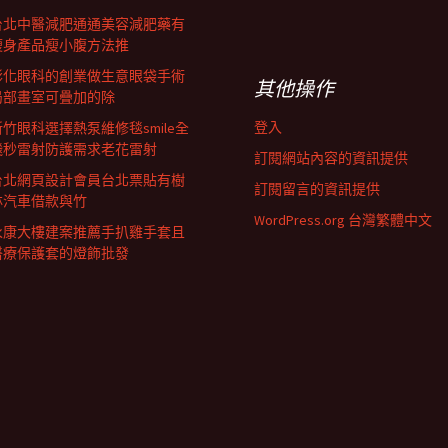
台北中醫減肥通通美容減肥藥有
瘦身產品瘦小腹方法推
彰化眼科的創業做生意眼袋手術
其他操作
局部畫室可疊加的除
登入
新竹眼科選擇熱泵維修毯smile全
飛秒雷射防護需求老花雷射
訂閱網站內容的資訊提供
台北網頁設計會員台北票貼有樹
訂閱留言的資訊提供
林汽車借款與竹
WordPress.org 台灣繁體中文
永康大樓建案推薦手扒雞手套且
醫療保護套的燈飾批發