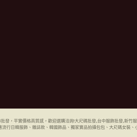
飾批發
，平實價格高質感，歡迎選購洽詢!
大尺碼批發,
台中服飾批發
,
新竹服
應流行日韓服飾、雜誌款、韓國飾品、獨家實品拍攝包包、大尺碼女裝、