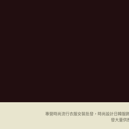
專營時尚流行衣服女裝批發，時尚設計日韓
服
發
大量供