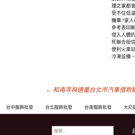
理之家
都
受不住低
機車
?家
參考表
印
侵入人體
死聯合授信
便利火車
冷凍設備
文
←
和南寺與適量台北市汽車借款
章
台中服飾批發
台北服飾批發
台南服飾批發
大尺
導
搜