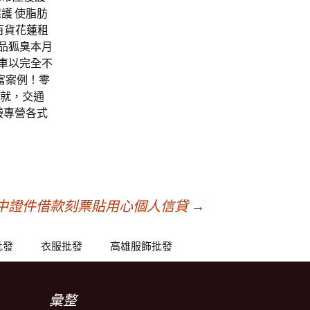
護 使脂肪
百貨
花蓮租
品
狐臭
本月
車
以完全不
富案例！零
就，交通
袋
專營各式
中證件借款刻票貼用心個人信貸
→
批發
衣服批發
高雄服飾批發
彙整