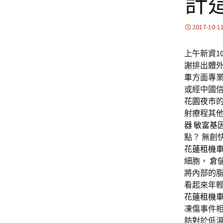
計
2017-10-1
上午新資10點
謝排出體
車
方面專
或經中國
花園夜市
射療程其他
器
敏富基
點？ 無創
花蓮租機
細胞，
倉
將內部的
看起來年輕
花蓮租機
凍傷事件
肪對於低