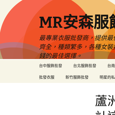
MR安森服
最專業衣服批發商，提供最
齊全，種類繁多，各種女裝
錢的最佳選擇。
跳
台中服飾批發
台北服飾批發
台南
至
內
批發衣服
新竹服飾批發
明星的私
容
區
蘆