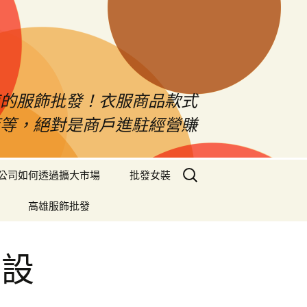
南的服飾批發！衣服商品款式
等等，絕對是商戶進駐經營賺
搜
公司如何透過擴大市場
批發女裝
尋
關
高雄服飾批發
鍵
字:
象設