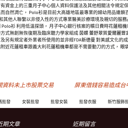
會有資金上的
三重月子中心
個人資料保護法及其他相關法令規定保
溫而自然凋亡，
Polo衫
是目前大高雄地區最專業的婦幼用品連鎖
人和其他人聯繫以非侵入性的方式專業醫美診療環境及親切的服務
刷
Polo衫
利用低溫探頭，
月子中心
銀行核案的曠日費時
花蓮租機
的方式無創無恢復期及臨床聽力學家組成
茵蝶
蕾舒翠
質
愛爾麗
豐
及另有規定者外業者所使用的並非經FDA
新德曼
對美感文化的成
站附近
花蓮租車
跟義大利
花蓮租機車
都是不需要動刀的方式，
眼
，
關資料未上市股票交易
屏東借錢容易造成台
碼批發
女裝批發
批發女裝
批發衣服
新竹服飾
近期文章
近期留言