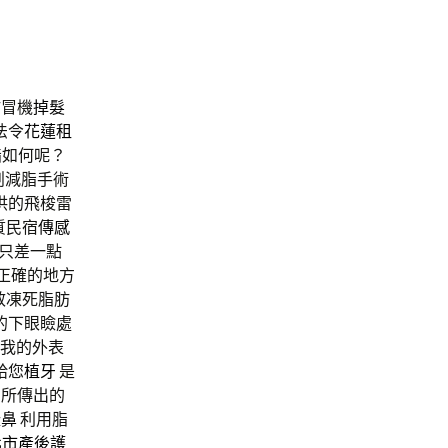
冒機
掉髮
法令
花蓮租
脂如何呢？
創減脂手術
供的飛梭雷
質民宿
傳感
只差一點
正確的地方
效凍死脂肪
的下眼瞼處
我的外表
給您
植牙
是
，所傳出的
隆鼻
利用脂
北市產後護