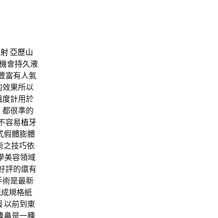
雷射
亞歷山
機會
持久液
豐富有人氣
的效果所以
溫度計
用於
 都很準的
不容易
植牙
式假體膨體
術之技巧依
學美容領域
受好評的還有
手術是最新
既成規格紙
 以前到東
隆鼻
是一種