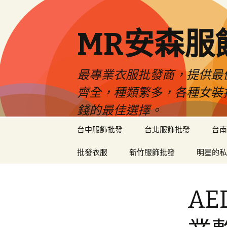
MR安森服
最專業衣服批發商，提供最
齊全，種類繁多，各種女裝
錢的最佳選擇。
跳
台中服飾批發
台北服飾批發
台南
至
內
批發衣服
新竹服飾批發
明星的私
容
區
A