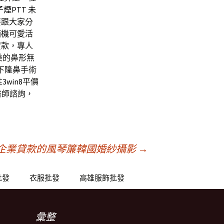
子煙
PTT
未
要跟大家分
酒機
可愛活
貸款，專人
美的鼻形無
下
隆鼻
手術
性
3win8
平價
醫師諮詢，
企業貸款的風琴簾韓國婚紗攝影
→
批發
衣服批發
高雄服飾批發
彙整