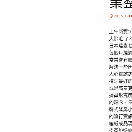
業
2017-10-1
上午新資10點
大除毛
了
日本藤素
每個月經
常常會有臉
解決一些
人
心靈諮
植牙
最好
或是高泰克
據鼻形寬度
的理念， 
韓式
隆鼻
的流行資
箱紙成品
南亞旅遊