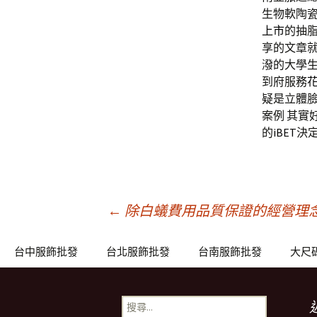
生物軟陶
上市
的抽
享的文章
潑的大學
到府服務
疑是立體臉
案例 其實
的
iBET
決
文
←
除白蟻費用品質保證的經營理
章
台中服飾批發
台北服飾批發
台南服飾批發
大尺
導
搜