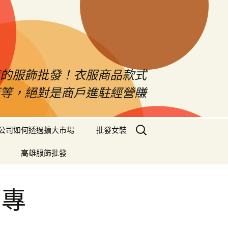
南的服飾批發！衣服商品款式
等等，絕對是商戶進駐經營賺
搜
公司如何透過擴大市場
批發女裝
尋
關
高雄服飾批發
鍵
字:
薦專