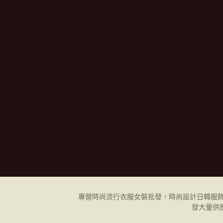
專營時尚流行衣服女裝批發，時尚設計日韓
服
發
大量供