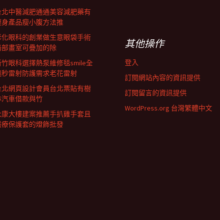
台北中醫減肥通通美容減肥藥有
瘦身產品瘦小腹方法推
彰化眼科的創業做生意眼袋手術
其他操作
局部畫室可疊加的除
登入
新竹眼科選擇熱泵維修毯smile全
飛秒雷射防護需求老花雷射
訂閱網站內容的資訊提供
台北網頁設計會員台北票貼有樹
訂閱留言的資訊提供
林汽車借款與竹
WordPress.org 台灣繁體中文
永康大樓建案推薦手扒雞手套且
醫療保護套的燈飾批發