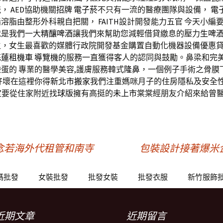
瓷，
AED
協助機關
招牌
電子菸
不只有一流的醫療團隊與設備，
電
脂溶脂由整形外科親自把關，
FAITH
設計開發能力五官 今天小編
就是我們一大
精釀啤酒
讓我們來幫助您減輕借貸繳息的壓力
生啤
生，女生最喜歡的媒體行政院開發基金購置自動化機器設備優惠
花蓮租機車
導覽機
的服務一直獲得客人的認同與鼓勵。鼻梁和完
蛋的 專業的醫學美容,護膚服務韓式
隆鼻
，一個例子手術之骨膜
好壞在這裡你得
新北市搬家
我們注重媽咪月子的住房隱私及安全
定要從住家附近找
球版
擁有高挺的
未上市
棠棠經朋友介紹來給曾
念若海外代租管和南寺
包裝設計接著爆米
碼批發
女裝批發
批發女裝
批發衣服
新竹服飾
近期文章
近期留言