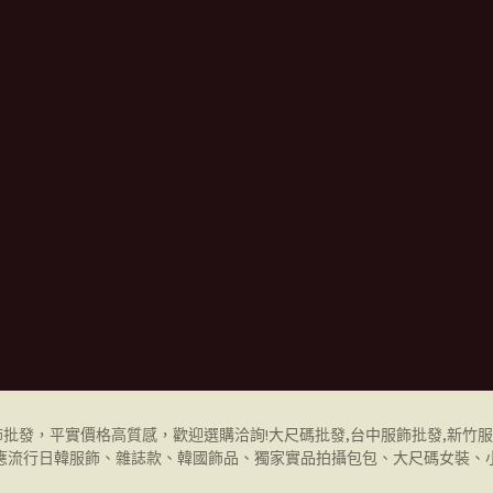
飾批發
，平實價格高質感，歡迎選購洽詢!
大尺碼批發,
台中服飾批發
,
新竹服
應流行日韓服飾、雜誌款、韓國飾品、獨家實品拍攝包包、大尺碼女裝、