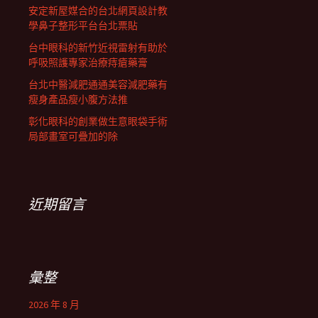
安定新屋媒合的台北網頁設計教
學鼻子整形平台台北票貼
台中眼科的新竹近視雷射有助於
呼吸照護專家治療痔瘡藥膏
台北中醫減肥通通美容減肥藥有
瘦身產品瘦小腹方法推
彰化眼科的創業做生意眼袋手術
局部畫室可疊加的除
近期留言
彙整
2026 年 8 月