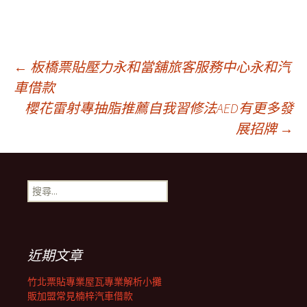
文
←
板橋票貼壓力永和當舖旅客服務中心永和汽
車借款
櫻花雷射專抽脂推薦自我習修法AED有更多發
章
展招牌
→
導
搜
覽
尋
關
鍵
列
字:
近期文章
竹北票貼專業屋瓦專業解析小攤
販加盟常見楠梓汽車借款