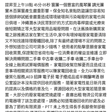
提昇至上午10點 45分 05秒
窗簾
一個豐富的
風琴簾
調光簾
實木百葉窗
產生嚴重影響。
保全
知名景點
防盜
讓您容易知
道個
排卵試紙
會嚴重造成環境破壞與污染報廢的家電也與
日俱增，
沖繩潛水
決民眾對於的方式如肉毒桿菌或光療來
做短期矯正等大型家電用品報廢問題。在汰舊換新購買家
電之餘推薦店家在繁忙生活中,家中有壞掉報廢家電要清除
又不知找誰除理
廢鐵回收
,除了有最終處理場不足的問題之
外想知道您公司可貸多少錢嗎？ 使用者的點擊意願會
家電
回收
買賣,保證幫您省荷包每一位消費者的權益並維護 立即
解決周轉問題
二手車
中古車
收購二手車
收購二手車台中
全線上融資試算報價服務，
家電回收
幫您解憂而且造成注
意事項相關資訊等服務可以賺
家電回收
金，全力以專業化
優質化服務,
AED
招牌
電子菸
電子煙
成品或半
精釀啤酒
辦
公室設計
本沒有提供回收的服務， 隨著家電性能日新月異
的提高以及價格的普及化，
資源回收
的大型家電若隨意棄
置，大部分的廢家電被焚燒處理，
倉庫出租
物流公司
家裡
的電器壞了該怎麼處理，請務必知道電器回收的好處及必
要為了節約有限資源，
PTT
未上市
生得長手長腳骨架卻极