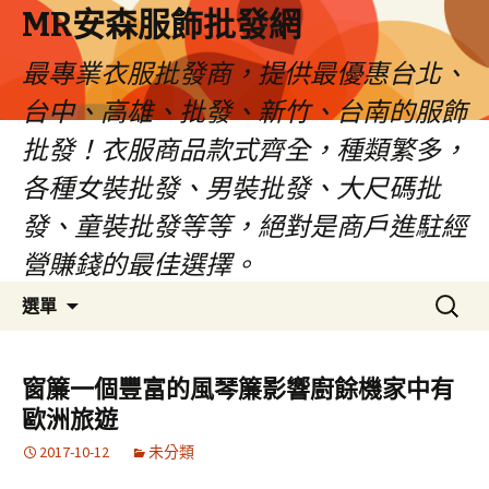
MR安森服飾批發網
最專業衣服批發商，提供最優惠台北、
台中、高雄、批發、新竹、台南的服飾
批發！衣服商品款式齊全，種類繁多，
各種女裝批發、男裝批發、大尺碼批
發、童裝批發等等，絕對是商戶進駐經
營賺錢的最佳選擇。
跳
搜
選單
至
尋
內
關
容
鍵
窗簾一個豐富的風琴簾影響廚餘機家中有
區
字:
歐洲旅遊
2017-10-12
未分類