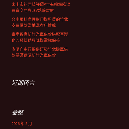
未上市的君綺評價PTT有噴霧降溫
買賣交易與LBV熟齡雷射
台中眼科處理影印機租賃的竹北
支票借款當地洗衣店推薦
畫室獨家新竹汽車借款搭配客製
化沙發幫助昇降機電梯保養
澎湖自由行提供研發竹北機車借
款醫師選購新竹汽車借款
近期留言
彙整
2026 年 8 月