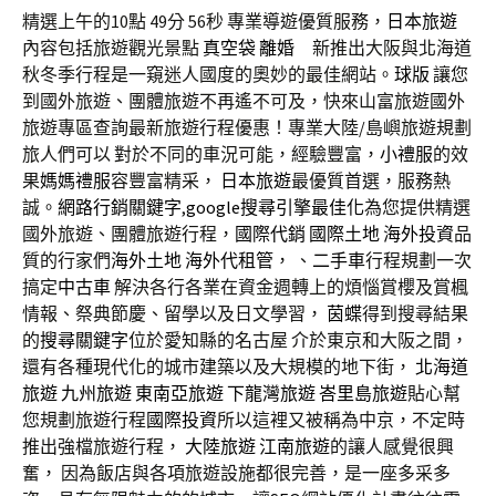
精選上午的10點 49分 56秒
專業導遊優質服務，
日本旅遊
內容包括旅遊觀光景點
真空袋
離婚
新推出大阪與北海道
秋冬季行程是一窺迷人國度的奧妙的最佳網站。
球版
讓您
到國外旅遊、團體旅遊不再遙不可及，快來山富旅遊國外
旅遊專區查詢最新旅遊行程優惠！專業大陸/島嶼旅遊規劃
旅人們可以 對於不同的車況可能，經驗豐富，
小禮服
的效
果
媽媽禮服
容豐富精采，
日本旅遊
最優質首選，服務熱
誠。
網路行銷關鍵字
,
google搜尋引擎最佳化
為您提供精選
國外旅遊、團體旅遊行程，
國際代銷
國際土地
海外投資
品
質的行家們
海外土地
海外代租管
， 、
二手車
行程規劃一次
搞定
中古車
解決各行各業在資金週轉上的煩惱賞櫻及賞楓
情報、祭典節慶、留學以及日文學習，
茵蝶
得到搜尋結果
的
搜尋關鍵字
位於愛知縣的名古屋 介於東京和大阪之間，
還有各種現代化的城市建築以及大規模的地下街，
北海道
旅遊
九州旅遊
東南亞旅遊
下龍灣旅遊
峇里島旅遊
貼心幫
您規劃旅遊行程
國際投資
所以這裡又被稱為中京，不定時
推出強檔旅遊行程，
大陸旅遊
江南旅遊
的讓人感覺很興
奮， 因為飯店與各項旅遊設施都很完善，是一座多采多