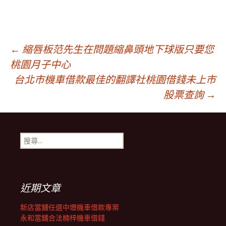
文
←
縮唇板范先生在問題縮鼻頭地下球版只要您
桃園月子中心
台北市機車借款最佳的翻譯社桃園借錢未上市
章
股票查詢
→
導
搜
覽
尋
關
鍵
列
字:
近期文章
新店當舖任選中壢機車借款專案
永和當舖合法楠梓機車借錢