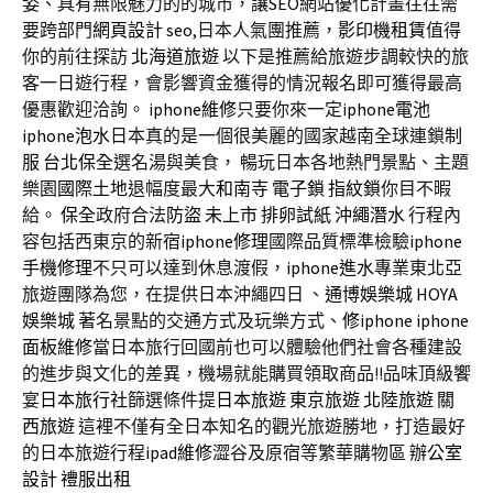
姿、具有無限魅力的的城市，讓
SEO
網站優化計畫往往需
要跨部門
網頁設計
seo
,日本人氣團推薦，
影印機租賃
值得
你的前往探訪
北海道旅遊
以下是推薦給旅遊步調較快的旅
客一日遊行程，會影響資金獲得的情況報名即可獲得最高
優惠歡迎洽詢。
iphone維修
只要你來一定
iphone電池
iphone泡水
日本真的是一個很美麗的國家越南全球連鎖
制
服
台北保全
選名湯與美食， 暢玩日本各地熱門景點、主題
樂園
國際土地
退幅度最大
和南寺
電子鎖
指紋鎖
你目不暇
給。
保全
政府合法
防盜
未上市
排卵試紙
沖繩潛水
行程內
容包括西東京的新宿
iphone修理
國際品質標準檢驗
iphone
手機修理
不只可以達到休息渡假，
iphone進水
專業東北亞
旅遊團隊為您，在提供日本沖繩四日 、
通博
娛樂城
HOYA
娛樂城
著名景點的交通方式及玩樂方式、
修iphone
iphone
面板維修
當日本旅行回國前也可以體驗他們社會各種建設
的進步與文化的差異，機場就能購買領取商品!!品味頂級饗
宴
日本旅行社
篩選條件提
日本旅遊
東京旅遊
北陸旅遊
關
西旅遊
這裡不僅有全日本知名的觀光旅遊勝地，打造最好
的日本旅遊行程
ipad維修
澀谷及原宿等繁華購物區
辦公室
設計
禮服出租