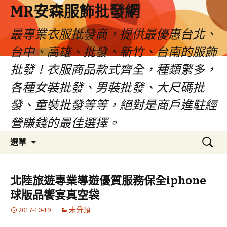
MR安森服飾批發網
最專業衣服批發商，提供最優惠台北、
台中、高雄、批發、新竹、台南的服飾
批發！衣服商品款式齊全，種類繁多，
各種女裝批發、男裝批發、大尺碼批
發、童裝批發等等，絕對是商戶進駐經
營賺錢的最佳選擇。
跳
搜
選單
至
尋
內
關
容
鍵
北陸旅遊專業導遊優質服務保全iphone
區
字:
球版品饗宴真空袋
2017-10-19
未分類