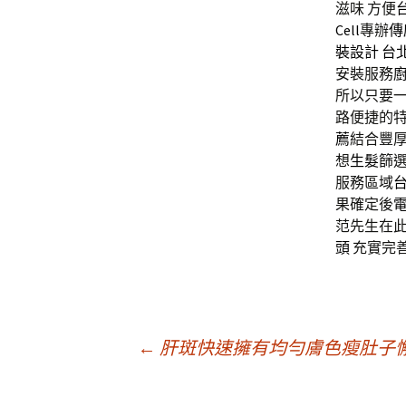
滋味 方便
Cell
專辦
傳
裝設計
台
安裝服務
所以只要
路便捷的特
薦
結合豐
想
生髮
篩
服務區域
果確定後
范先生在
頭
充實完
文
←
肝斑快速擁有均勻膚色瘦肚子