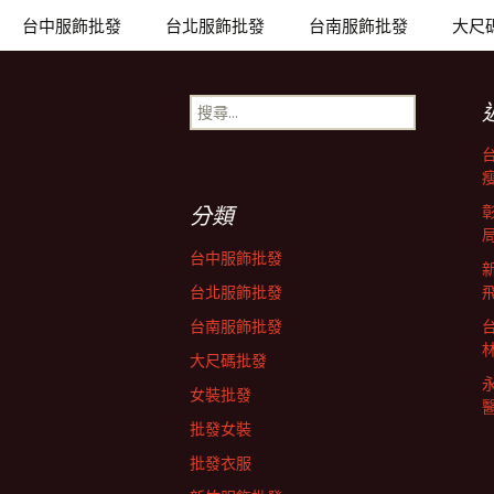
章
台中服飾批發
台北服飾批發
台南服飾批發
大尺
導
搜
尋
覽
關
鍵
列
字:
分類
台中服飾批發
台北服飾批發
台南服飾批發
大尺碼批發
女裝批發
批發女裝
批發衣服