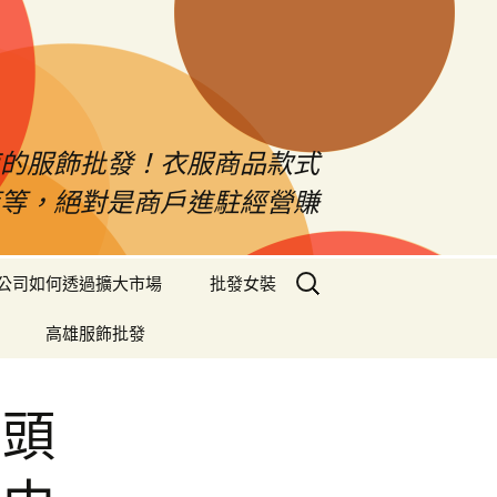
南的服飾批發！衣服商品款式
等等，絕對是商戶進駐經營賺
搜
公司如何透過擴大市場
批發女裝
尋
關
高雄服飾批發
鍵
字:
鼻頭