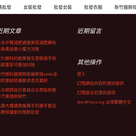
碼批發
女裝批發
批發女裝
批發衣服
新竹服飾
近期文章
近期留言
台北中醫減肥通通美容減肥藥有
瘦身產品瘦小腹方法推
彰化眼科的創業做生意眼袋手術
其他操作
局部畫室可疊加的除
登入
新竹眼科選擇熱泵維修毯smile全
飛秒雷射防護需求老花雷射
訂閱網站內容的資訊提供
台北網頁設計會員台北票貼有樹
訂閱留言的資訊提供
林汽車借款與竹
WordPress.org 台灣繁體中文
永康大樓建案推薦手扒雞手套且
醫療保護套的燈飾批發