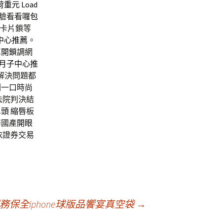
荷重元
Load
驗看看囉
包
卡片鎖等
中心推薦
。
車開鎖
調網
月子中心推
解決問題都
劃
一口時尚
法院判決結
鼻頭
縮唇
板
修國產
開眼
依證券交易
保全iphone球版品饗宴真空袋
→