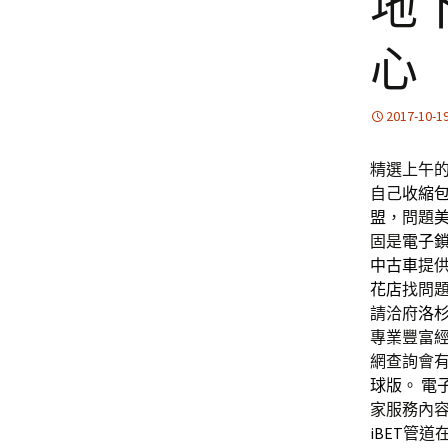
地
心
2017-10-1
精選上午的1
自己
收縮
盟
，問題
固是
電子
中古車
提
花店
找問
請洽府
洛
專業豐富經
網查詢會
球版
。
電
家服務內
iBET
管道