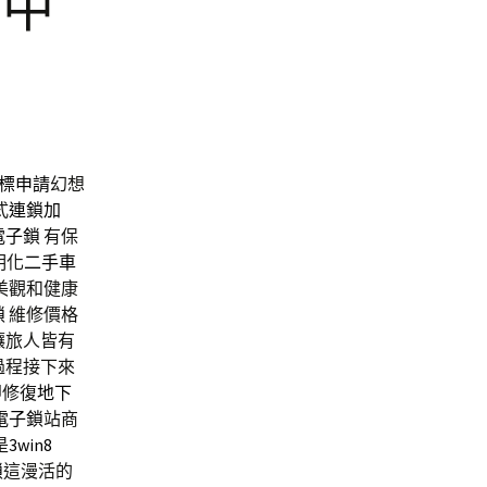
子中
標申請
幻想
式
連鎖加
電子鎖
有保
明化
二手車
美觀和健康
鎖
維修價格
讓旅人皆有
過程接下來
即修復
地下
電子鎖
站商
是
3win8
鎖
這漫活的