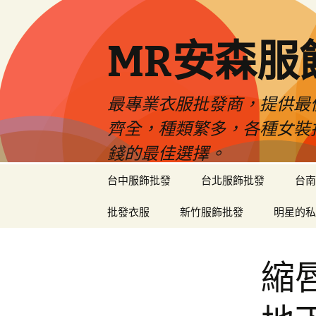
MR安森服
最專業衣服批發商，提供最
齊全，種類繁多，各種女裝
錢的最佳選擇。
跳
台中服飾批發
台北服飾批發
台南
至
內
批發衣服
新竹服飾批發
明星的私
容
區
縮