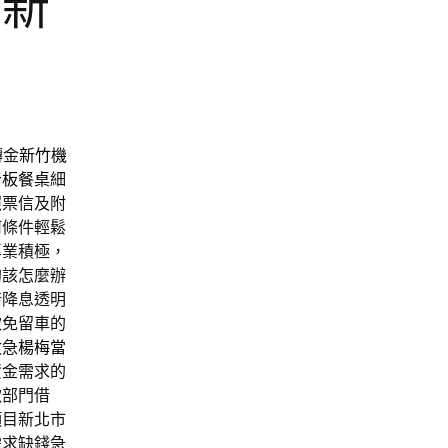
翻新
轉金
新竹機
岩板餐桌
細
照票信及附
何條件輕鬆
專業積極，
的該怎麼辦
借降息透明
款免留車的
救急
楊梅當
資金需求的
款部門借
項目新北市
需求缺錢急