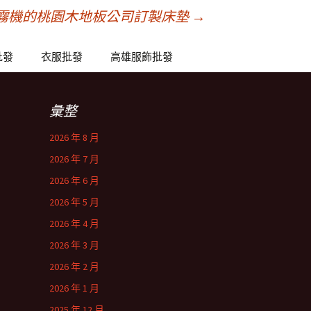
霧機的桃園木地板公司訂製床墊
→
批發
衣服批發
高雄服飾批發
彙整
2026 年 8 月
2026 年 7 月
2026 年 6 月
2026 年 5 月
2026 年 4 月
2026 年 3 月
2026 年 2 月
2026 年 1 月
2025 年 12 月