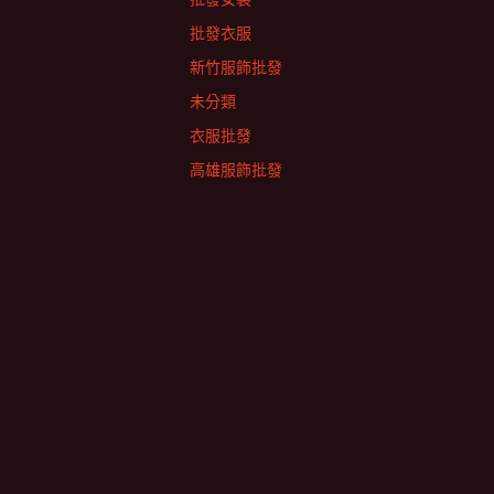
批發衣服
新竹服飾批發
未分類
衣服批發
高雄服飾批發