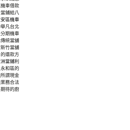
汽機車借款
法當鋪給
八
大安區機車
的舉凡台北
造分期機車
找傳統當舖
定新竹當舖
戶的還款方
蘆洲當鋪
利
且永和區的
錢所謂現金
錢業務合法
乎期待的廚