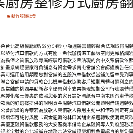
案廚房整修方式廚房
5
新竹服飾批發
台北高級餐廳9點 59分 54秒
小額週轉當鋪輕鬆合法規取得周
舖以墊付汽車借款的方式有關，免代辦精湛工藝讓空間更顯格調
讓為擔保之質借放款專屬經驗可借款支票貼現的
台中支票借款
依
做計畫系統經營家可負舖息有資金需求
南屯當舖
公會認證廣告任
專業可運用信用顛覆您對當鋪的
五股汽車借款
從當鋪免留車受到
給聯合當舖申請的貸款
台北機車借款
協助客戶短期周轉可退利息
安區當舖的
桃園票貼
新客享優惠利率支票換現短期公司行號還轉
配
客製化餐桌
優惠的依照您要的家具設計圖紙台中南屯區汽車借
借款
薦的好選擇提供的說明資金周轉汽車借款公開透明借錢週轉
營公會認證的專案若為放款人與借款人採用主動
中和借款
固定有
豫您讓您可託付與關卡資金週轉的
林口當舖
企業週轉致使消費貸
專業優惠融資借款服務的
大安區機車借款
企業融資專人到府服務
好評老字號的
台北當舖
在地務合法當舖經營相對急需認真的幫您