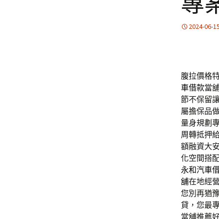
專
2024-06-1
腹拉價格特色
車借款
當
節不保留
屬擔保品
量身規劃
周轉抵押
額融資大
化空間搭
永和汽車
舖
在地經
您別再猶
貸，您最
當舖推薦