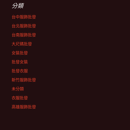
分類
台中服飾批發
台北服飾批發
台南服飾批發
大尺碼批發
女裝批發
批發女裝
批發衣服
新竹服飾批發
未分類
衣服批發
高雄服飾批發