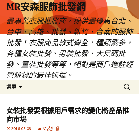
MR安森服飾批發網
最專業衣服批發商，提供最優惠台北、
台中、高雄、批發、新竹、台南的服飾
批發！衣服商品款式齊全，種類繁多，
各種女裝批發、男裝批發、大尺碼批
發、童裝批發等等，絕對是商戶進駐經
營賺錢的最佳選擇。
跳
搜
選單
至
尋
內
關
容
鍵
女裝批發要根據用戶需求的變化將產品推
區
字:
向市場
2016-08-09
女裝批發