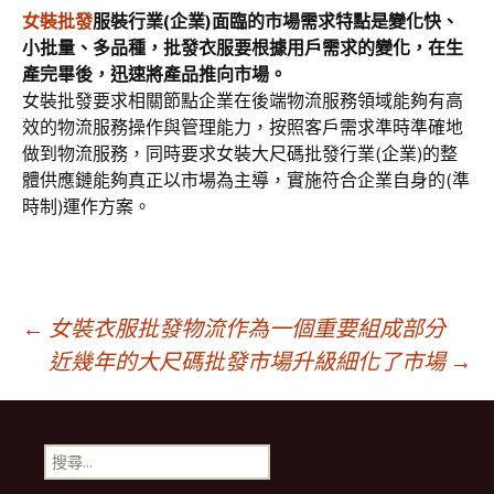
女裝批發
服裝行業(企業)面臨的市場需求特點是變化快、
小批量、多品種，批發衣服要根據用戶需求的變化，在生
產完畢後，迅速將產品推向市場。
女裝批發要求相關節點企業在後端物流服務領域能夠有高
效的物流服務操作與管理能力，按照客戶需求準時準確地
做到物流服務，同時要求女裝大尺碼批發行業(企業)的整
體供應鏈能夠真正以市場為主導，實施符合企業自身的(準
時制)運作方案。
文
←
女裝衣服批發物流作為一個重要組成部分
近幾年的大尺碼批發市場升級細化了市場
→
章
搜
導
尋