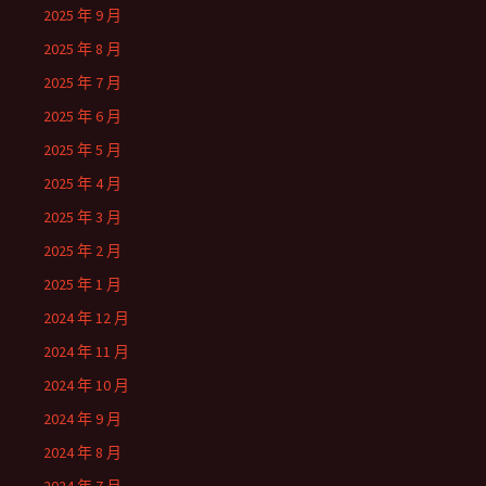
2025 年 9 月
2025 年 8 月
2025 年 7 月
2025 年 6 月
2025 年 5 月
2025 年 4 月
2025 年 3 月
2025 年 2 月
2025 年 1 月
2024 年 12 月
2024 年 11 月
2024 年 10 月
2024 年 9 月
2024 年 8 月