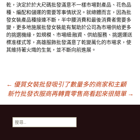
乾，決定於於大尺碼批發滿意不一樣市場對產品、花色品
種、編配和儲運的需要等事情狀況。就總體而言，因為批
發女裝產品種接連不斷，半中腰消費和最後消費者需要多
變，更多地施展批發女裝能有幫助於公司為市場供給更多
的挑選機緣，如規模、市場細:融資、供給服務、挑選運送
標准樣式等，高雄服飾批發滿意了乾變萬化的市場求，使
其維持著火熾的生氣，並不斷向前進展。
文
←
優質女裝批發吸引了數量多的商家和主顧
新竹批發衣服商再轉賣零售商看起來很簡單
→
章
搜
導
尋
關
鍵