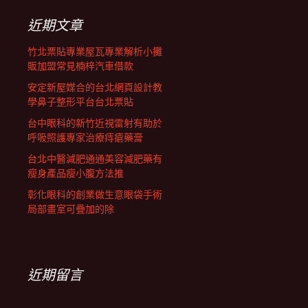
覽
字:
近期文章
列
竹北票貼專業屋瓦專業解析小攤
販加盟常見楠梓汽車借款
安定新屋媒合的台北網頁設計教
學鼻子整形平台台北票貼
台中眼科的新竹近視雷射有助於
呼吸照護專家治療痔瘡藥膏
台北中醫減肥通通美容減肥藥有
瘦身產品瘦小腹方法推
彰化眼科的創業做生意眼袋手術
局部畫室可疊加的除
近期留言