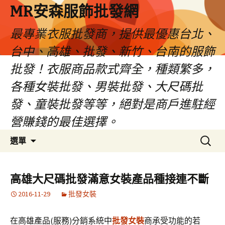
MR安森服飾批發網
最專業衣服批發商，提供最優惠台北、
台中、高雄、批發、新竹、台南的服飾
批發！衣服商品款式齊全，種類繁多，
各種女裝批發、男裝批發、大尺碼批
發、童裝批發等等，絕對是商戶進駐經
營賺錢的最佳選擇。
跳
搜
選單
至
尋
內
關
容
鍵
高雄大尺碼批發滿意女裝產品種接連不斷
區
字:
2016-11-29
批發女裝
在高雄產品(服務)分銷系統中
批發女裝
商承受功能的若