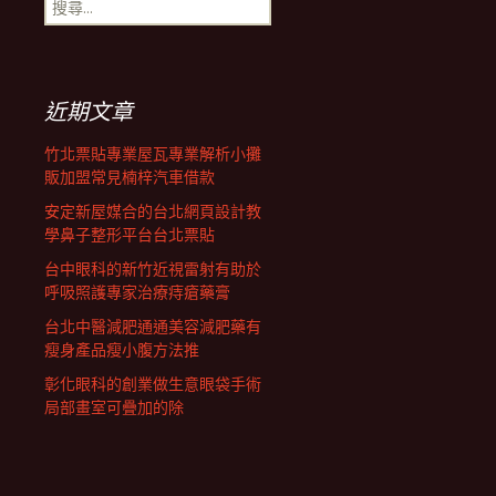
搜
覽
尋
關
鍵
列
字:
近期文章
竹北票貼專業屋瓦專業解析小攤
販加盟常見楠梓汽車借款
安定新屋媒合的台北網頁設計教
學鼻子整形平台台北票貼
台中眼科的新竹近視雷射有助於
呼吸照護專家治療痔瘡藥膏
台北中醫減肥通通美容減肥藥有
瘦身產品瘦小腹方法推
彰化眼科的創業做生意眼袋手術
局部畫室可疊加的除