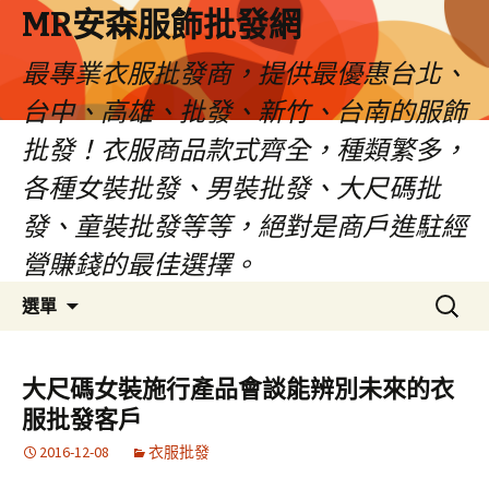
MR安森服飾批發網
最專業衣服批發商，提供最優惠台北、
台中、高雄、批發、新竹、台南的服飾
批發！衣服商品款式齊全，種類繁多，
各種女裝批發、男裝批發、大尺碼批
發、童裝批發等等，絕對是商戶進駐經
營賺錢的最佳選擇。
跳
搜
選單
至
尋
內
關
容
鍵
大尺碼女裝施行產品會談能辨別未來的衣
區
字:
服批發客戶
2016-12-08
衣服批發