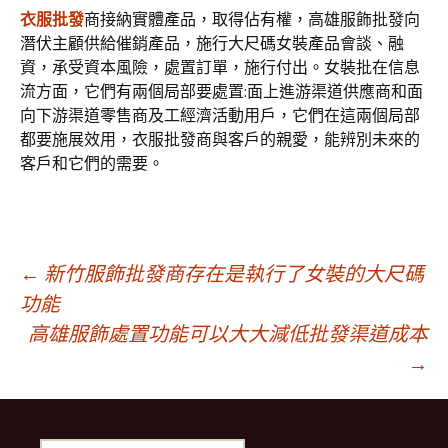
衣服批發
商接納實體產品，取得佔有權，高雄服飾批發向
潛伏主顧供給催銷產品，施行大尺碼女裝產品會談、融
資，承受資本風險，處置訂單，施行付出。女裝批在信息
流方面，它們有兩個局部要處置:面上進游渠道供應商和面
向下游渠道零售商及工經濟活動用戶，它們在這兩個局部
都要施展效用，衣服批發商與客戶的親愛，能辨別未來的
客戶和它們的需要。
文
←
新竹服飾批發商存在是執行了女裝的大尺碼
功能
高雄服飾處置功能可以大大減低批發渠道成本
章
→
導