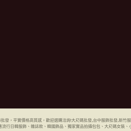
飾批發
，平實價格高質感，歡迎選購洽詢!
大尺碼批發,
台中服飾批發
,
新竹服
應流行日韓服飾、雜誌款、韓國飾品、獨家實品拍攝包包、大尺碼女裝、