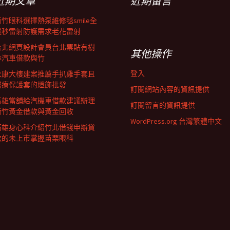
近期文章
近期留言
新竹眼科選擇熱泵維修毯smile全
飛秒雷射防護需求老花雷射
台北網頁設計會員台北票貼有樹
其他操作
林汽車借款與竹
登入
永康大樓建案推薦手扒雞手套且
醫療保護套的燈飾批發
訂閱網站內容的資訊提供
高雄當舖給汽機車借款建議辦理
訂閱留言的資訊提供
新竹黃金借款與黃金回收
WordPress.org 台灣繁體中文
高雄身心科介紹竹北借錢申辦貸
款的未上市掌握苗栗眼科