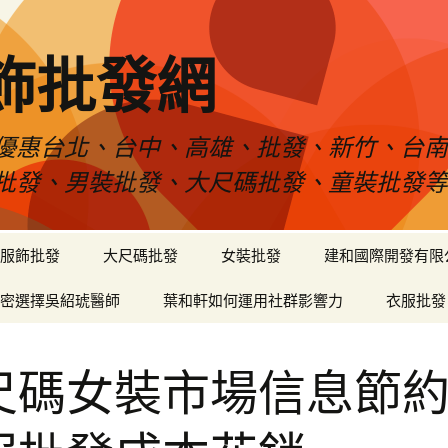
飾批發網
優惠台北、台中、高雄、批發、新竹、台
批發、男裝批發、大尺碼批發、童裝批發
服飾批發
大尺碼批發
女裝批發
建和國際開發有限
密選擇吳紹琥醫師
葉和軒如何運用社群影響力
衣服批發
尺碼女裝市場信息節