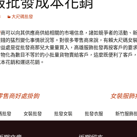
服批發成本花銷
3
大尺碼批發
發
商可以向其供應商供給相關的市場信息，諸如競爭者的活動、
價錢的猛烈變化事情狀況等。對很多零售商來說，有賴大尺碼女
的益處是從批發商那兒大量量買入，高雄服飾批發再按客戶的要
貨物化為數目不等於的小批量貨物賣給客戶，這麼既便利了客戶
成本花銷和運送花銷。
零售商好處掛鉤
女裝服飾
碼批發
女裝批發
批發女裝
批發衣服
新竹服飾