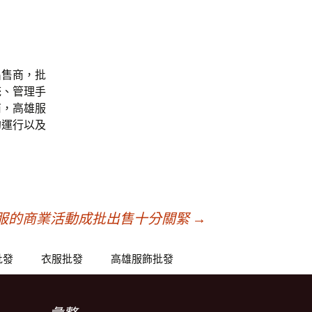
出售商，批
統、管理手
商，高雄服
的運行以及
服的商業活動成批出售十分關緊
→
批發
衣服批發
高雄服飾批發