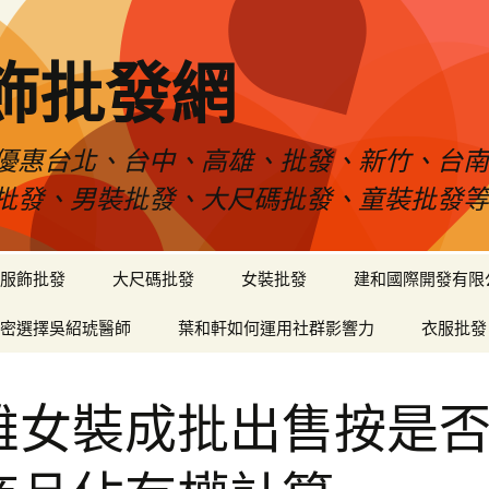
飾批發網
優惠台北、台中、高雄、批發、新竹、台
批發、男裝批發、大尺碼批發、童裝批發
服飾批發
大尺碼批發
女裝批發
建和國際開發有限
密選擇吳紹琥醫師
葉和軒如何運用社群影響力
衣服批發
雄女裝成批出售按是