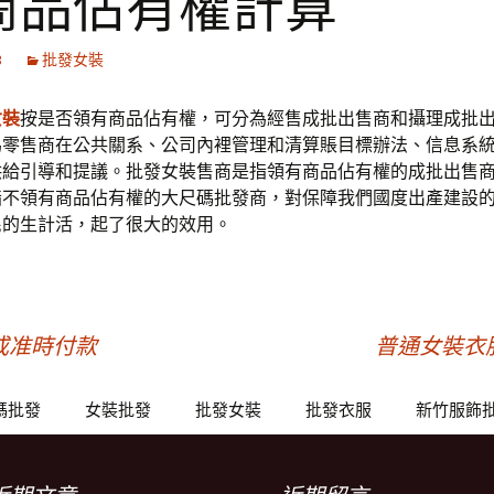
商品佔有權計算
3
批發女裝
女裝
按是否領有商品佔有權，可分為經售成批出售商和攝理成批
為零售商在公共關系、公司內裡管理和清算賬目標辦法、信息系
供給引導和提議。批發女裝售商是指領有商品佔有權的成批出售
指不領有商品佔有權的大尺碼批發商，對保障我們國度出產建設
民的生計活，起了很大的效用。
或准時付款
普通女裝衣
碼批發
女裝批發
批發女裝
批發衣服
新竹服飾