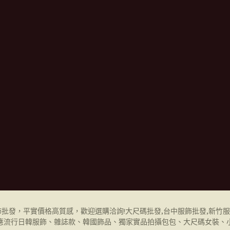
飾批發
，平實價格高質感，歡迎選購洽詢!
大尺碼批發,
台中服飾批發
,
新竹服
應流行日韓服飾、雜誌款、韓國飾品、獨家實品拍攝包包、大尺碼女裝、