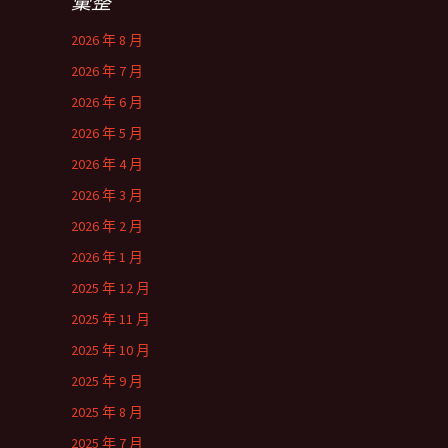
彙整
2026 年 8 月
2026 年 7 月
2026 年 6 月
2026 年 5 月
2026 年 4 月
2026 年 3 月
2026 年 2 月
2026 年 1 月
2025 年 12 月
2025 年 11 月
2025 年 10 月
2025 年 9 月
2025 年 8 月
2025 年 7 月