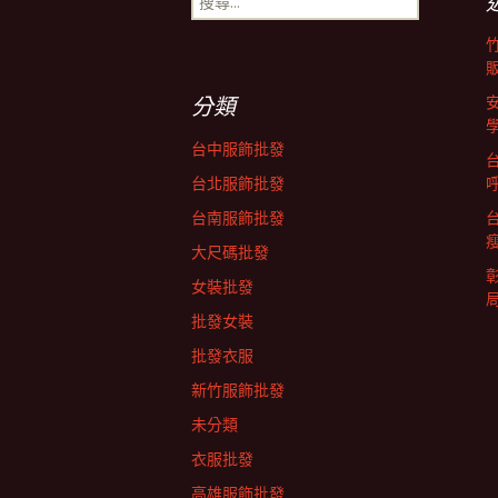
導
尋
關
覽
鍵
字:
分類
列
台中服飾批發
台北服飾批發
台南服飾批發
大尺碼批發
女裝批發
批發女裝
批發衣服
新竹服飾批發
未分類
衣服批發
高雄服飾批發