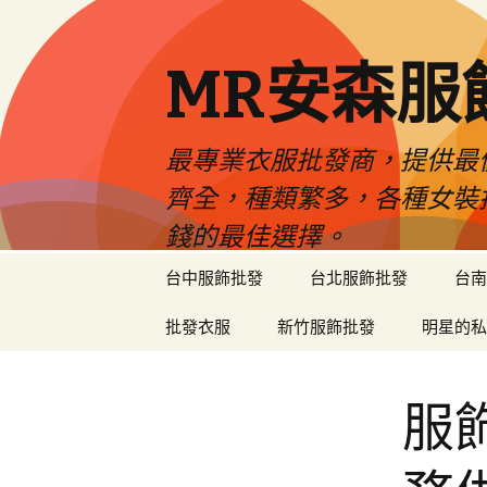
MR安森服
最專業衣服批發商，提供最
齊全，種類繁多，各種女裝
錢的最佳選擇。
跳
台中服飾批發
台北服飾批發
台南
至
內
批發衣服
新竹服飾批發
明星的私
容
區
服