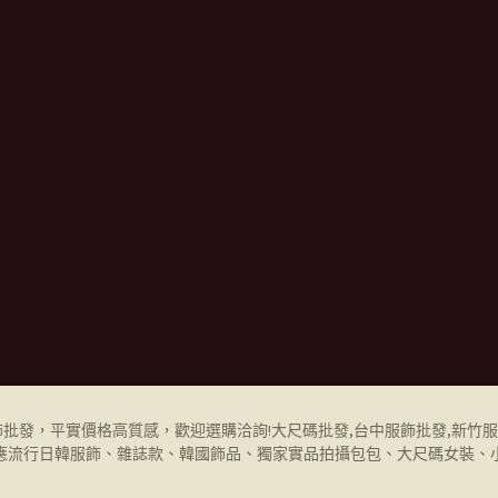
飾批發
，平實價格高質感，歡迎選購洽詢!
大尺碼批發,
台中服飾批發
,
新竹服
應流行日韓服飾、雜誌款、韓國飾品、獨家實品拍攝包包、大尺碼女裝、