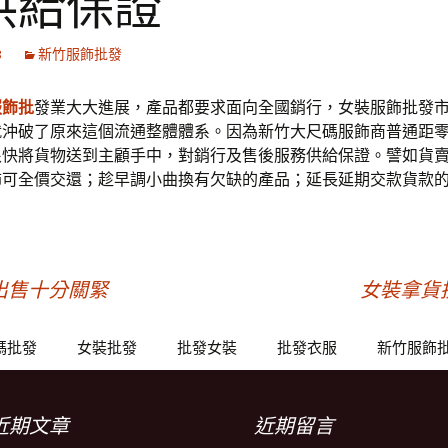
供給保證
3
新竹服飾批發
服飾批
發業大大進展，產品都要求面向全國銷行，女裝服飾批發
就沖破了原來這個流通整體體系。因為新竹大尺碼服飾商普通距
很快將貨物送到主顧手中，對銷行及售後服務供給保證。譬如貨
飾可全價交還；趁早調小曲換有欠缺的產品；延長延期交款貨款
出售十分關緊
女裝拿貨
碼批發
女裝批發
批發女裝
批發衣服
新竹服飾
近期文章
近期留言