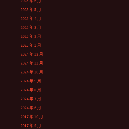
2025 年 6 月
2025 年 5 月
2025 年 4 月
2025 年 3 月
2025 年 2 月
2025 年 1 月
2024 年 12 月
2024 年 11 月
2024 年 10 月
2024 年 9 月
2024 年 8 月
2024 年 7 月
2024 年 6 月
2017 年 10 月
2017 年 9 月