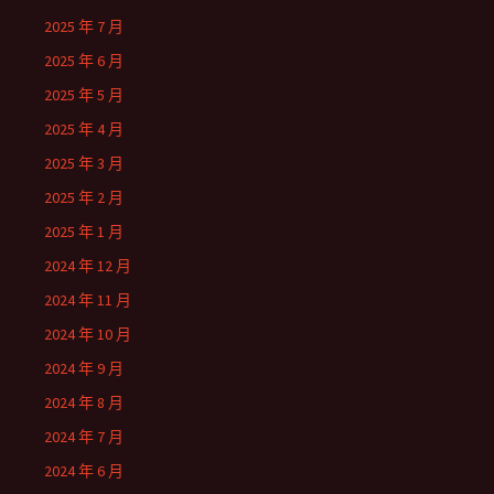
2025 年 7 月
2025 年 6 月
2025 年 5 月
2025 年 4 月
2025 年 3 月
2025 年 2 月
2025 年 1 月
2024 年 12 月
2024 年 11 月
2024 年 10 月
2024 年 9 月
2024 年 8 月
2024 年 7 月
2024 年 6 月