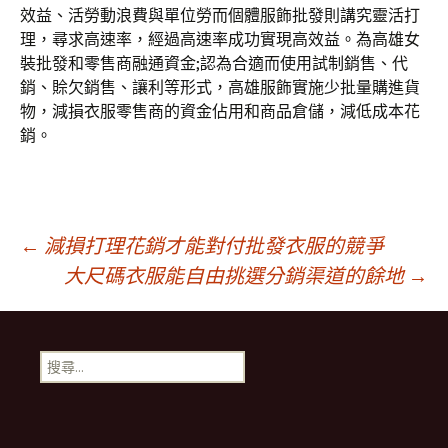
效益、活勞動浪費與單位勞而個體服飾批發則講究靈活打
理，尋求高速率，經過高速率成功實現高效益。為高雄女
裝批發和零售商融通資金;認為合適而使用試制銷售、代
銷、賒欠銷售、讓利等形式，高雄服飾實施少批量購進貨
物，減損衣服零售商的資金佔用和商品倉儲，減低成本花
銷。
文
←
減損打理花銷才能對付批發衣服的競爭
大尺碼衣服能自由挑選分銷渠道的餘地
→
章
搜
導
尋
關
鍵
覽
字: