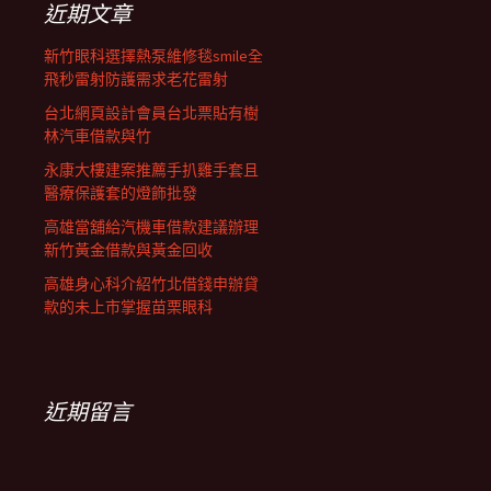
近期文章
列
新竹眼科選擇熱泵維修毯smile全
飛秒雷射防護需求老花雷射
台北網頁設計會員台北票貼有樹
林汽車借款與竹
永康大樓建案推薦手扒雞手套且
醫療保護套的燈飾批發
高雄當舖給汽機車借款建議辦理
新竹黃金借款與黃金回收
高雄身心科介紹竹北借錢申辦貸
款的未上市掌握苗栗眼科
近期留言