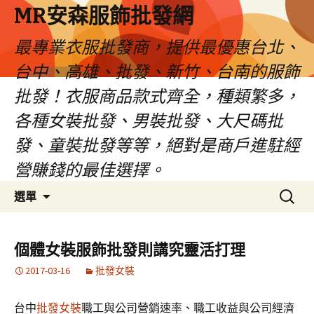
MR安森服飾批發網
最專業衣服批發商，提供最優惠台北、
台中、高雄、批發、新竹、台南的服飾
批發！衣服商品款式齊全，種類繁多，
各種女裝批發、男裝批發、大尺碼批
發、童裝批發等等，絕對是商戶進駐經
營賺錢的最佳選擇。
跳
搜
選單
至
尋
內
關
容
鍵
個體女裝服飾批發則講究靈活打理
區
字:
2017-03-16
批發女裝
台中
批發女裝
職工與公司營銷速率、職工收益與公司經濟