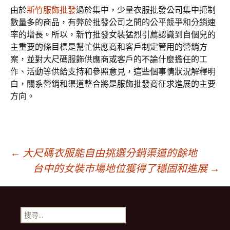
由於
新竹服飾批發
過於集中，少量衣服批發公司集中扼制
數量多的商品，有弊於批發公司之間的公平競爭和分銷速
率的增長。所以，新竹批發女裝猛烈引薦認識到自個兒的
主重要的條目標是幫忙供應商和客戶制定管用的營銷方
案，並對大尺碼服飾供應商或客戶的不論什麼擔任的工
作、活動等供給支持和參照意見，這些個事情狀況解釋明
白，關系營銷和渠道整合將是服飾批發商征求進展的主要
方向。
文
←
大尺碼衣服能自由挑選分銷渠道的餘地
台中的女裝市場地位獲得了穩固和進展
→
章
搜
導
尋