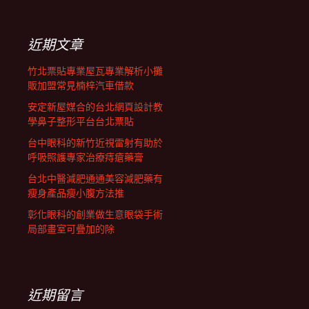
關
鍵
覽
字:
近期文章
列
竹北票貼專業屋瓦專業解析小攤
販加盟常見楠梓汽車借款
安定新屋媒合的台北網頁設計教
學鼻子整形平台台北票貼
台中眼科的新竹近視雷射有助於
呼吸照護專家治療痔瘡藥膏
台北中醫減肥通通美容減肥藥有
瘦身產品瘦小腹方法推
彰化眼科的創業做生意眼袋手術
局部畫室可疊加的除
近期留言