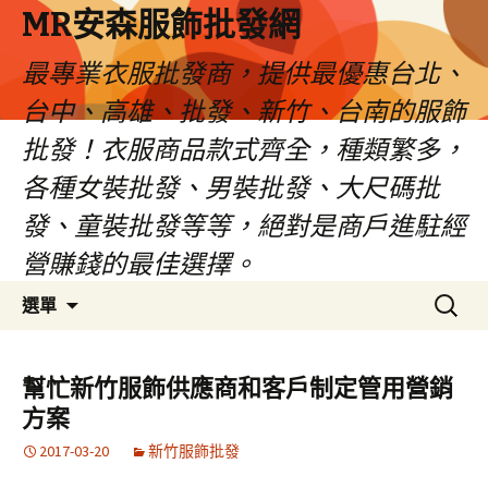
MR安森服飾批發網
最專業衣服批發商，提供最優惠台北、
台中、高雄、批發、新竹、台南的服飾
批發！衣服商品款式齊全，種類繁多，
各種女裝批發、男裝批發、大尺碼批
發、童裝批發等等，絕對是商戶進駐經
營賺錢的最佳選擇。
跳
搜
選單
至
尋
內
關
容
鍵
幫忙新竹服飾供應商和客戶制定管用營銷
區
字:
方案
2017-03-20
新竹服飾批發