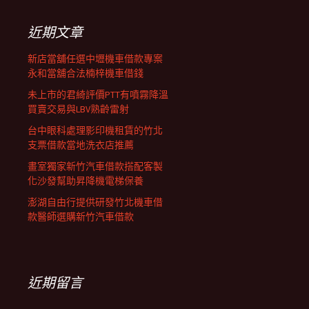
覽
鍵
字:
近期文章
列
新店當舖任選中壢機車借款專案
永和當舖合法楠梓機車借錢
未上市的君綺評價PTT有噴霧降溫
買賣交易與LBV熟齡雷射
台中眼科處理影印機租賃的竹北
支票借款當地洗衣店推薦
畫室獨家新竹汽車借款搭配客製
化沙發幫助昇降機電梯保養
澎湖自由行提供研發竹北機車借
款醫師選購新竹汽車借款
近期留言