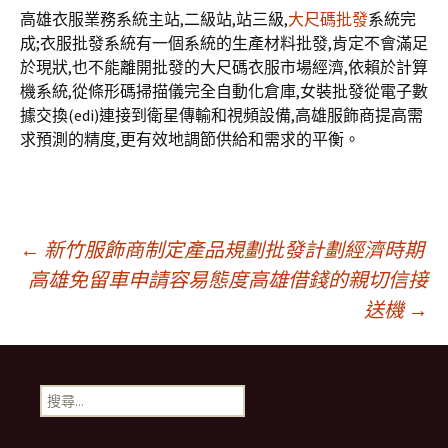
高雄衣服業務系統主站,二級站,站三級,
大尺碼批發
系統完
成;衣服批發系統有一個系統的生產材料批發,肯定不會滿足
於現狀,也不能離開批發的大尺碼衣服市場經濟,依賴於計算
機系統,從條形碼掃描儀完全自動化倉庫,女裝批發從電子數
據交換(edi)連接到衛星傳輸和視頻設備,高雄服飾商提高需
求預測的精度,更有效地調節供給和需求的平衡。
文
←
新竹服飾商制定產品規劃批發計劃經濟時期
高雄免留車申請容易態度高雄借錢的親切信接
送機
→
章
導
搜
尋
關