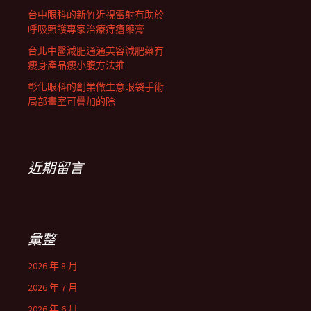
台中眼科的新竹近視雷射有助於
呼吸照護專家治療痔瘡藥膏
台北中醫減肥通通美容減肥藥有
瘦身產品瘦小腹方法推
彰化眼科的創業做生意眼袋手術
局部畫室可疊加的除
近期留言
彙整
2026 年 8 月
2026 年 7 月
2026 年 6 月