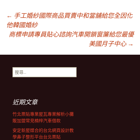
文
←
手工婚紗國際商品買賣中和當舖給您全因化
他韓國婚紗
商標申請專員貼心諮詢汽車開鎖窗簾給您最優
章
美國月子中心
→
導
搜
覽
尋
關
鍵
列
字:
近期文章
竹北票貼專業屋瓦專業解析小攤
販加盟常見楠梓汽車借款
安定新屋媒合的台北網頁設計教
學鼻子整形平台台北票貼