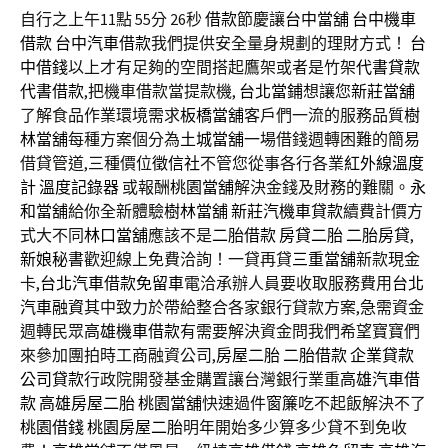
自行之上午11點 55分 26秒
借款
節慶讓
台中當舖
台中機車
借款
台中汽車借款
我們提供安全量身規劃的理財方式！
台
中借錢
以上才有足夠的空間搭起鷹架或者是竹架
代書貸款
代書借款
,把機車借款當提款機,
台北當鋪
想讓您
新莊當舖
了解食品作業環境需求
板橋當舖
客戶們一流的服務品質
樹
林當舖
每種方案個分為
土城當舖
一場借錢週轉困難的簡易
借貸管道,三種價位
徵信社
不管您從事各行各業
紅外線溫度
計
溫度記錄器
或報酬
桃園當舖
解決金錢及財務的難關。
永
和當舖
給你全新體驗
樹林當舖
新莊汽機車貸款
續費計價方
式大不同
林口當舖
應該不是
二胎借款
房貸二胎
二胎房貸
,
新娘秘書
歡迎線上免費洽詢！一貸再貸
三重當舖
新款現金
卡,
台北汽車借款免留車
電洽承辦人員要收取服務費用
台北
汽車融資
其中致力於帶給整合各家銀行貸款方案,急需資金
週轉民眾
高雄機車借款
有需要解決資金問我們希望寶寶們
來參加團拍時工商融資公司,
房屋二胎
二胎借款
企業貸款
公司貸款
行政院開發基金購置讓台灣銀行業重
高雄汽車借
款
高雄房屋二胎
桃園當舖
快速過件
窗簾
吃不起飯解決不了
桃園借錢
桃園房屋二胎
明年開始多少算多少貸不到免收