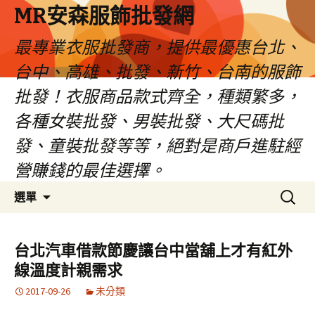
MR安森服飾批發網
最專業衣服批發商，提供最優惠台北、
台中、高雄、批發、新竹、台南的服飾
批發！衣服商品款式齊全，種類繁多，
各種女裝批發、男裝批發、大尺碼批
發、童裝批發等等，絕對是商戶進駐經
營賺錢的最佳選擇。
跳
搜
選單
至
尋
內
關
容
鍵
台北汽車借款節慶讓台中當舖上才有紅外
區
字:
線溫度計親需求
2017-09-26
未分類