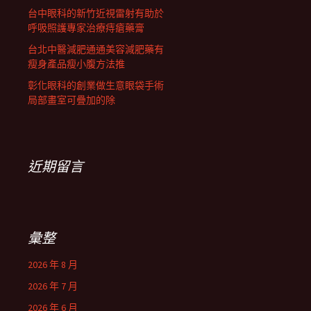
台中眼科的新竹近視雷射有助於
呼吸照護專家治療痔瘡藥膏
台北中醫減肥通通美容減肥藥有
瘦身產品瘦小腹方法推
彰化眼科的創業做生意眼袋手術
局部畫室可疊加的除
近期留言
彙整
2026 年 8 月
2026 年 7 月
2026 年 6 月