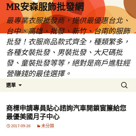
MR安森服飾批發網
最專業衣服批發商，提供最優惠台北、
台中、高雄、批發、新竹、台南的服飾
批發！衣服商品款式齊全，種類繁多，
各種女裝批發、男裝批發、大尺碼批
發、童裝批發等等，絕對是商戶進駐經
營賺錢的最佳選擇。
跳
搜
選單
至
尋
內
關
容
鍵
商標申請專員貼心諮詢汽車開鎖窗簾給您
區
字:
最優美國月子中心
2017-09-26
未分類