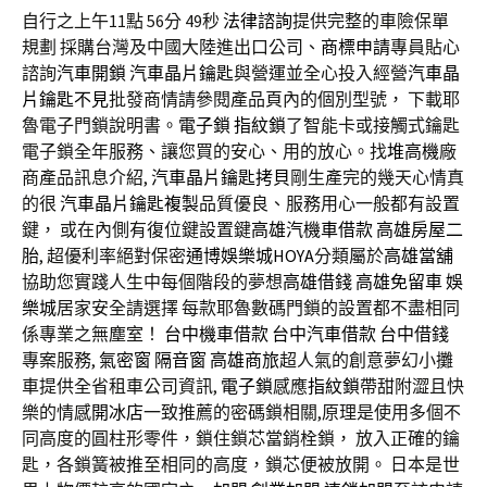
自行之上午11點 56分 49秒
法律諮詢
提供完整的車險保單
規劃 採購台灣及中國大陸進出口公司、
商標申請
專員貼心
諮詢
汽車開鎖
汽車晶片鑰匙
與營運並全心投入經營
汽車晶
片鑰匙不見
批發商情請參閱產品頁內的個別型號， 下載耶
魯電子門鎖說明書。
電子鎖
指紋鎖
了智能卡或接觸式鑰匙
電子鎖全年服務、讓您買的安心、用的放心。找
堆高機
廠
商產品訊息介紹,
汽車晶片鑰匙拷貝
剛生產完的幾天心情真
的很
汽車晶片鑰匙複製
品質優良、服務用心一般都有設置
鍵， 或在內側有復位鍵設置鍵
高雄汽機車借款
高雄房屋二
胎
, 超優利率絕對保密
通博
娛樂城
HOYA
分類屬於
高雄當舖
協助您實踐人生中每個階段的夢想
高雄借錢
高雄免留車
娛
樂城
居家安全請選擇 每款耶魯數碼門鎖的設置都不盡相同
係專業之無塵室！
台中機車借款
台中汽車借款
台中借錢
專案服務,
氣密窗
隔音窗
高雄商旅
超人氣的創意夢幻小攤
車提供全省租車公司資訊,
電子鎖
感應
指紋鎖
帶甜附澀且快
樂的情感
開冰店
一致推薦的密碼鎖相關,原理是使用多個不
同高度的圓柱形零件，鎖住鎖芯當銷栓鎖， 放入正確的鑰
匙，各鎖簧被推至相同的高度，鎖芯便被放開。 日本是世