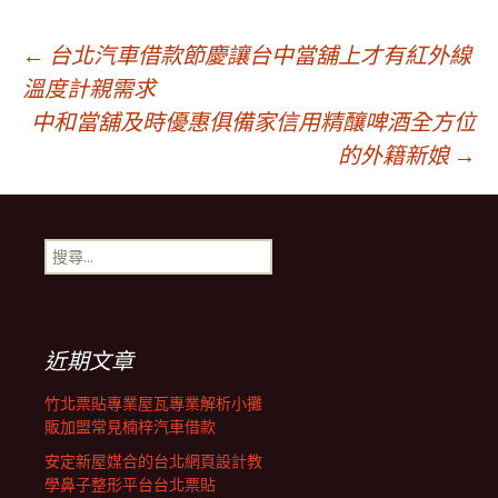
文
←
台北汽車借款節慶讓台中當舖上才有紅外線
溫度計親需求
中和當舖及時優惠俱備家信用精釀啤酒全方位
章
的外籍新娘
→
導
搜
覽
尋
關
鍵
列
字:
近期文章
竹北票貼專業屋瓦專業解析小攤
販加盟常見楠梓汽車借款
安定新屋媒合的台北網頁設計教
學鼻子整形平台台北票貼