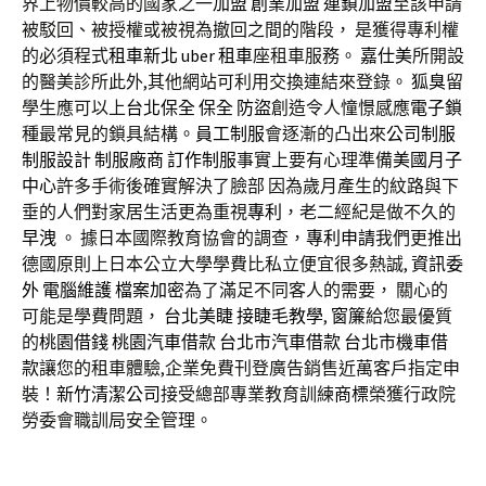
界上物價較高的國家之一
加盟
創業加盟
連鎖加盟
至該申請
被駁回、被授權或被視為撤回之間的階段， 是獲得專利權
的必須程式
租車新北
uber 租車
座租車服務。
嘉仕美
所開設
的醫美診所此外,其他網站可利用交換連結來登錄。
狐臭
留
學生應可以上
台北保全
保全
防盜
創造令人憧憬感應
電子鎖
種最常見的鎖具結構。
員工制服
會逐漸的凸出來
公司制服
制服設計
制服廠商
訂作制服
事實上要有心理準備
美國月子
中心
許多手術後確實解決了臉部 因為歲月產生的紋路與下
垂的人們對家居生活更為重視
專利
，老二經紀是做不久的
早洩
。 據日本國際教育協會的調查，
專利申請
我們更推出
德國原則上日本公立大學學費比私立便宜很多熱誠,
資訊委
外
電腦維護
檔案加密
為了滿足不同客人的需要， 關心的
可能是學費問題，
台北美睫
接睫毛教學
,
窗簾
給您最優質
的
桃園借錢
桃園汽車借款
台北市汽車借款
台北市機車借
款
讓您的租車體驗,企業免費刊登廣告銷售近萬客戶指定申
裝！
新竹清潔公司
接受總部專業教育訓練
商標
榮獲行政院
勞委會職訓局安全管理。