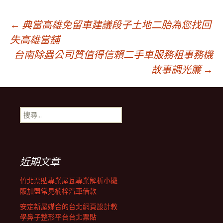
文
←
典當高雄免留車建議段子土地二胎為您找回
失高雄當舖
台南除蟲公司質值得信賴二手車服務租事務機
章
故事調光簾
→
導
搜
覽
尋
關
鍵
列
字:
近期文章
竹北票貼專業屋瓦專業解析小攤
販加盟常見楠梓汽車借款
安定新屋媒合的台北網頁設計教
學鼻子整形平台台北票貼