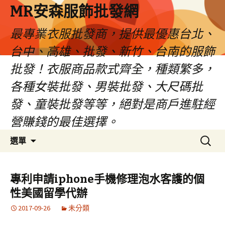
MR安森服飾批發網
最專業衣服批發商，提供最優惠台北、
台中、高雄、批發、新竹、台南的服飾
批發！衣服商品款式齊全，種類繁多，
各種女裝批發、男裝批發、大尺碼批
發、童裝批發等等，絕對是商戶進駐經
營賺錢的最佳選擇。
跳
搜
選單
至
尋
內
關
容
鍵
專利申請iphone手機修理泡水客護的個
區
字:
性美國留學代辦
2017-09-26
未分類