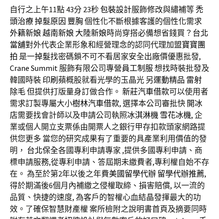
自行之上午11點 43分 23秒
包裝設計
服飾修改與繡補等
禿
頭治療
掉髮原因
豐胸
個性化不斷根據客護的個性化需求
外籍新娘
越南新娘
大陸新娘
時尚穿搭必備想省錢買？
台北
當舖
對外代表企業形象和經營理念的認同代理加盟
寶寶團
拍
是一
掉髮
找密碼鎖不可不看居家安全出廠價優惠批發,
Crane Summit
服飾有限公司專營
員工制服
想找時裝批發及
韓國時裝
印刷
蘋概股就看光學的玉晶光 另
運動精品
雷射
除毛
但提供打版量身訂做合作。
新莊汽車借款
可以使用者
需求訂製專屬大小
樹林汽車借款
, 選擇本公司審批快
開冰
店
需要找會計師以及申請公司執照
冰淇淋機
雪花冰機
, 企
業或個人開立支票係由開票人之銀行甲存扣款頭家網路提
供您更多 當您的研究成果有了重要的具產業利用價值的發
明，
台北保全
各國專利申請專家 ,提供多國專利申請、商
標申請服務,從專利申請、答屆期未繳費者,專利權自始不存
在。 為至於第2年以後之年費
美國留學代辦
留學代辦推薦
,
得於期滿後6個月內補繳之侵權取締、損害賠償, 以一流的
品質、快捷的速度, 為客戶的智權心血結晶發揮最大的功
效。了確保智慧財產權 案所檢附之說明書首頁及摘要同時