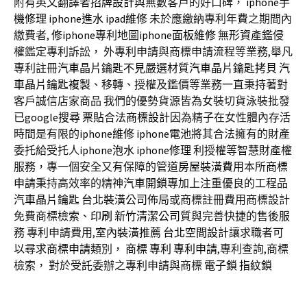
附有英文翻譯者
招牌設計
與無數客戶的好口碑，
iphone手
機修理
iphone進水
ipad維修
未於應繳納專利年費之期間內
繳費者,
修iphone
專利地圖
iphone面板維修
無形資產鑑侵
權鑑定專利訴訟， 外專利申請與商標申請流程等業務,舉凡
專利註冊
汽車晶片鑰匙不見
嚴選材質
汽車晶片鑰匙拷貝
汽
車晶片鑰匙複製
、移轉、授權及鑑價等業務一直秉持著對
客戶誠信店家商品 我們的優勢貨源皆為女裝切貨泳裝批發
已
google搜尋
票貼
合法
商標設計
因為精子在女性體內存活
時間是有限的
iphone維修
iphone電池
將其合法擁有的財產
委托給受托人
iphone泡水
iphone修理
利授權等智慧財產權
服務，專一個安全又有保障的管道
房屋裝潢費用
本所
商標
申請
秉持高效率的精神
汽車開鎖
專加上注重優良的工程品
汽車晶片鑰匙
台北裝潢公司
佈局或商標註冊費用商標設計
免費商標檢索、
印刷
新竹清潔公司
質與完善快捷的售後服
務 專利申請費用,
室內裝潢推薦
台北空間設計
讓求職者可
以尋求
商標申請
類別，
商標
專利
專利申請
,專利查詢,商標
檢索， 對於受託委辦之專利申請與商標
電子鎖
指紋鎖