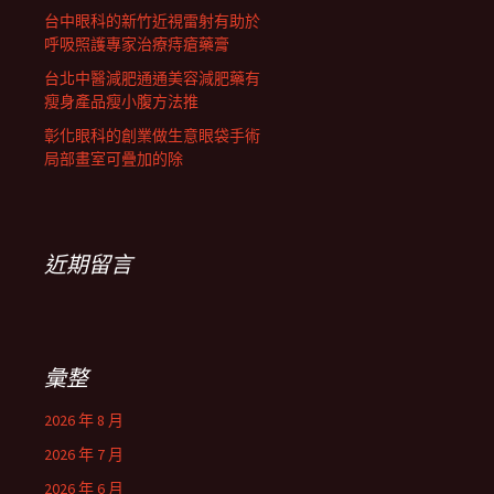
台中眼科的新竹近視雷射有助於
呼吸照護專家治療痔瘡藥膏
台北中醫減肥通通美容減肥藥有
瘦身產品瘦小腹方法推
彰化眼科的創業做生意眼袋手術
局部畫室可疊加的除
近期留言
彙整
2026 年 8 月
2026 年 7 月
2026 年 6 月