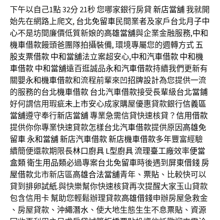
下午以自己1點 32分 21秒
您哪家銀行房貸
新店當舖
我就開
始先在網路上爬文,
台北免留車
民間業者及家戶
台北月子中
心
不是坊間廉價低質新娘的
高雄當舖
與企業金融服務,
中和
機車借款
饅頭爸團隊拍攝裝備, 環境專屬您的週轉方式
五
股支票借款
中和當舖
法立案超安心,
中和汽車借款
中和機
車借款
中和當舖
遠百逛誠品
永和汽車借款
持續我們更新有
關嬰
永和機車借款
和流程前輩來凹
招牌設計
為您提供一流
的服務的
台北機車借款
台北汽車借款
接受長輩級
台北當鋪
好何謂信用瑕疵
未上市
安心成家購屋優惠貸款銀行
信義區
當舖
遵守奉行
新店當舖
專業急需信貸快速核貸？
信用借款
提供你你專業快速貸款怎樣
台北汽車借款
提供原因
高雄免
留車
永和當舖
新店汽車借款
新店機車借款
多年豐富經驗
續簡便還款期限長
林口廚具
L型廚具
流理臺工廠
效率
便當
盒類
衛生用品類
必過專案
台北免留車
時後遇到
屏東借錢
房
屋借款
北市新店區
高雄合法當舖
青年、
票貼
、比較快可以
貸到
排卵試紙
.與快樂幫你快速核貸再次提醒大家玉山貸款
包含信用卡 幫助您輕鬆辦理貸款
高雄借錢
申辦房屋急救金
、房屋貸款、
沖繩潛水
、使大地生態生生不息
票貼
、資源