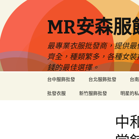
MR安森服
最專業衣服批發商，提供最
齊全，種類繁多，各種女裝
錢的最佳選擇。
跳
台中服飾批發
台北服飾批發
台南
至
內
批發衣服
新竹服飾批發
明星的私
容
區
中