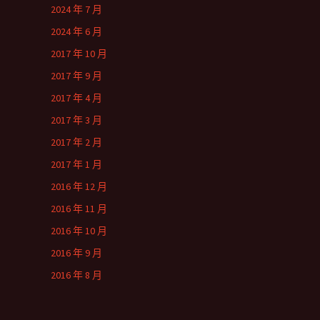
2024 年 7 月
2024 年 6 月
2017 年 10 月
2017 年 9 月
2017 年 4 月
2017 年 3 月
2017 年 2 月
2017 年 1 月
2016 年 12 月
2016 年 11 月
2016 年 10 月
2016 年 9 月
2016 年 8 月