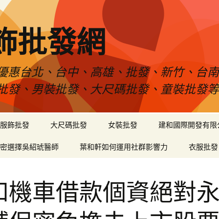
飾批發網
優惠台北、台中、高雄、批發、新竹、台
批發、男裝批發、大尺碼批發、童裝批發
服飾批發
大尺碼批發
女裝批發
建和國際開發有限
密選擇吳紹琥醫師
葉和軒如何運用社群影響力
衣服批發
和機車借款個資絕對