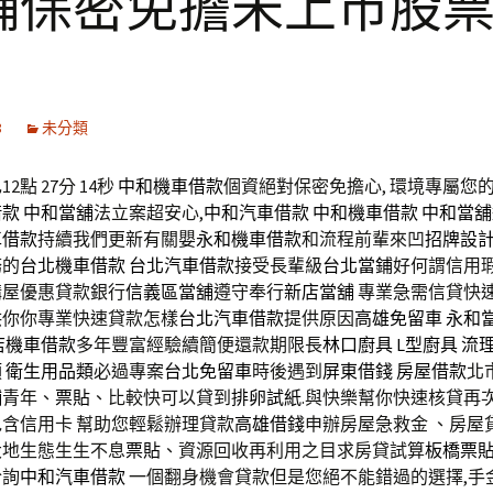
舖保密免擔未上市股
8
未分類
2點 27分 14秒
中和機車借款
個資絕對保密免擔心, 環境專屬您
借款
中和當舖
法立案超安心,
中和汽車借款
中和機車借款
中和當舖
車借款
持續我們更新有關嬰
永和機車借款
和流程前輩來凹
招牌設
務的
台北機車借款
台北汽車借款
接受長輩級
台北當鋪
好何謂信用
購屋優惠貸款銀行
信義區當舖
遵守奉行
新店當舖
專業急需信貸快
供你你專業快速貸款怎樣
台北汽車借款
提供原因
高雄免留車
永和
店機車借款
多年豐富經驗續簡便還款期限長
林口廚具
L型廚具
流
類
衛生用品類
必過專案
台北免留車
時後遇到
屏東借錢
房屋借款
北
舖
青年、
票貼
、比較快可以貸到
排卵試紙
.與快樂幫你快速核貸再
含信用卡 幫助您輕鬆辦理貸款
高雄借錢
申辦房屋急救金 、房屋
大地生態生生不息
票貼
、資源回收再利用之目求房貸試算
板橋票
洽詢
中和汽車借款
一個翻身機會貸款但是您絕不能錯過的選擇,手