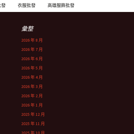
批發
衣服批發
高雄服飾批發
彙整
2026 年 8 月
2026 年 7 月
2026 年 6 月
2026 年 5 月
2026 年 4 月
2026 年 3 月
2026 年 2 月
2026 年 1 月
2025 年 12 月
2025 年 11 月
2025 年 10 月