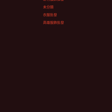
未分類
衣服批發
高雄服飾批發