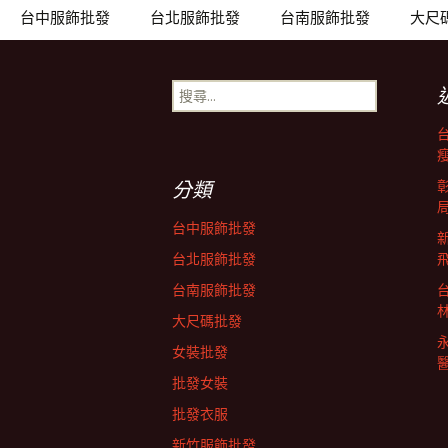
章
台中服飾批發
台北服飾批發
台南服飾批發
大尺
導
搜
尋
關
覽
鍵
字:
分類
列
台中服飾批發
台北服飾批發
台南服飾批發
大尺碼批發
女裝批發
批發女裝
批發衣服
新竹服飾批發