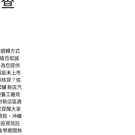
票查
的週轉方式
遠百逛誠
計
為您提供
瑕疵
未上市
速核貸？
信
當舖
新店汽
理臺工廠
效
市新店區
高
次提醒大家
貸款、
沖繩
貼
投資信託
金學期間無