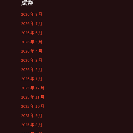
彙整
2026 年 8 月
2026 年 7 月
2026 年 6 月
2026 年 5 月
2026 年 4 月
2026 年 3 月
2026 年 2 月
2026 年 1 月
2025 年 12 月
2025 年 11 月
2025 年 10 月
2025 年 9 月
2025 年 8 月