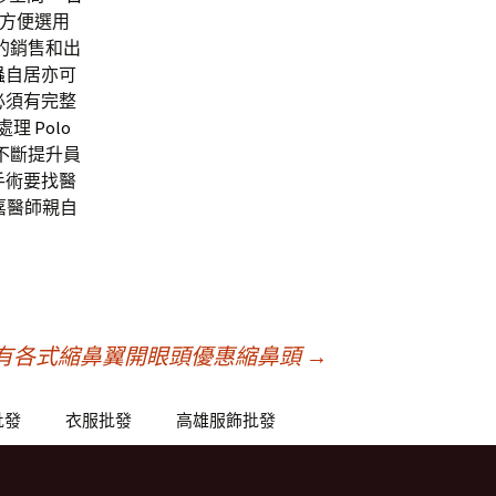
 方便選用
的銷售和出
蟲
自居亦可
必須有完整
處理
Polo
不斷提升員
手術要找醫
嘉醫師親自
有各式縮鼻翼開眼頭優惠縮鼻頭
→
批發
衣服批發
高雄服飾批發