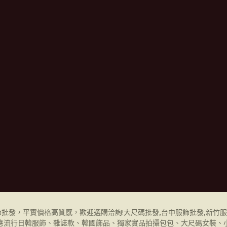
飾批發
，平實價格高質感，歡迎選購洽詢!
大尺碼批發,
台中服飾批發
,
新竹服
應流行日韓服飾、雜誌款、韓國飾品、獨家實品拍攝包包、大尺碼女裝、