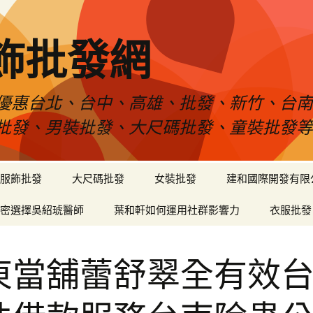
飾批發網
優惠台北、台中、高雄、批發、新竹、台
批發、男裝批發、大尺碼批發、童裝批發
服飾批發
大尺碼批發
女裝批發
建和國際開發有限
密選擇吳紹琥醫師
葉和軒如何運用社群影響力
衣服批發
東當舖蕾舒翠全有效