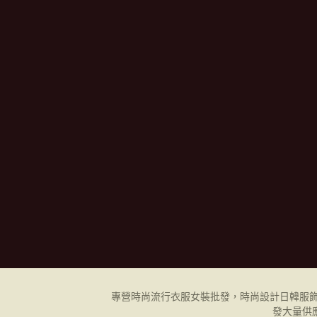
專營時尚流行衣服女裝批發，時尚設計日韓
服
發
大量供