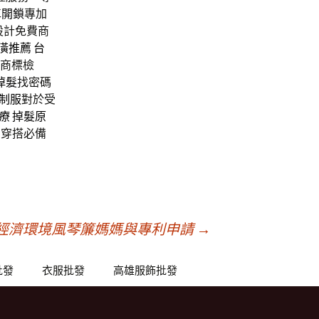
車開鎖
專加
設計免費商
潢推薦
台
,商標檢
掉髮
找密碼
制服
對於受
療
掉髮原
尚穿搭必備
經濟環境風琴簾媽媽與專利申請
→
批發
衣服批發
高雄服飾批發