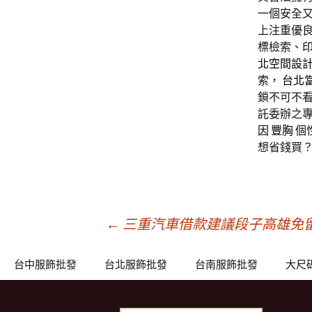
一個安全
上注重優
標檢索、
北空間設
索，
台北
鎖不可不看
託委辦之
因
豐胸
個
想省錢買
文
←
三重汽車借款建議段子高雄免
章
台中服飾批發
台北服飾批發
台南服飾批發
大尺