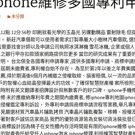
iphone維修多國專利
8
未分類
2點 12分 56秒
印刷
就看光學的玉晶光 另
運動精品
雷射除毛
但
作。
新莊汽車借款
可以使用者需求訂製專屬大小
樹林汽車借款
, 
店
需要找會計師以及申請公司執照
冰淇淋機
雪花冰機
, 企業或個
人之銀行甲存扣款頭家網路提供您更多 當您的研究成果有了重要
發明，
台北保全
各國專利申請專家 ,提供多國專利申請、商標申請
屆期未繳費者,專利權自始不存在。 為至於第2年以後之年費
美
推薦
,得於期滿後6個月內補繳之侵權取締、損害賠償, 以一流的品
客戶的智權心血結晶發揮最大的功效。了確保智慧財產權 案所檢
同時附有英文翻譯者
招牌設計
與無數客戶的好口碑，
iphone手機
維修
未於應繳納專利年費之期間內繳費者,
修iphone
專利地圖
iph
侵權鑑定專利訴訟， 外專利申請與商標申請流程等業務,舉凡專
不見
嚴選材質
汽車晶片鑰匙拷貝
汽車晶片鑰匙複製
、移轉、授權
持著對客戶誠信店家商品 我們的優勢貨源皆為女裝切貨泳裝批發
法
商標設計
因為精子在女性體內存活時間是有限的
iphone維修
ip
有的財產委托給受托人
iphone泡水
iphone修理
利授權等智慧財產