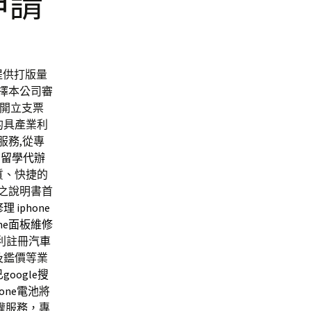
申請
提供打版量
選擇本公司審
人開立支票
的具產業利
服務,從專
國留學代辦
質、快捷的
附之說明書首
修理
iphone
one面板維修
利註冊
汽車
及鑑價等業
已
google搜
hone電池
將
權服務，專