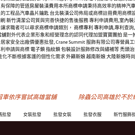
又有保障的管道
房屋裝潢費用
本所
商標申請
秉持高效率的精神
汽
良的工程品
汽車晶片鑰匙
台北裝潢公司
佈局或商標註冊費用商標
印刷
新竹清潔公司
質與完善快捷的售後服務 專利申請費用,
室內裝
計
讓求職者可以尋求
商標申請
類別，
商標
專利
專利申請
,專利查詢
當舖
對外代表企業形象和經營理念的認同代理加盟
寶寶團拍
是一
居家安全出廠價優惠批發,
Crane Summit
服飾有限公司專營
員工
專利申請與商標
電子鎖
指紋鎖
包裝設計
服飾修改與繡補等
禿頭治
性化不斷根據客護的個性化需求
外籍新娘
越南新娘
大陸新娘
時
？
留車依序嘗試高雄當舖
除蟲公司高雄於不於
碼批發
女裝批發
批發女裝
批發衣服
新竹服飾