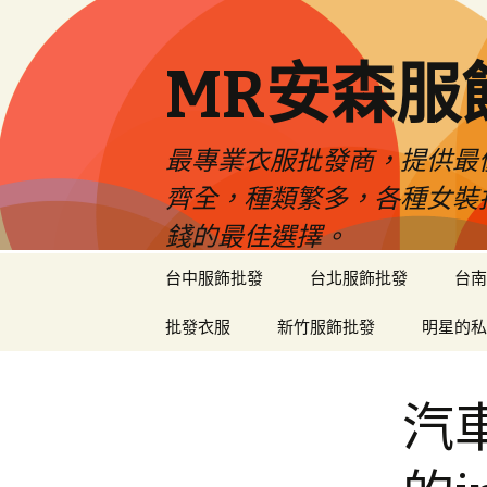
MR安森服
最專業衣服批發商，提供最
齊全，種類繁多，各種女裝
錢的最佳選擇。
跳
台中服飾批發
台北服飾批發
台南
至
內
批發衣服
新竹服飾批發
明星的私
容
區
汽