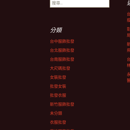
導
搜
尋
關
覽
鍵
字:
分類
列
台中服飾批發
台北服飾批發
台南服飾批發
大尺碼批發
女裝批發
批發女裝
批發衣服
新竹服飾批發
未分類
衣服批發