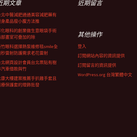
近期文章
近期留言
台北中醫減肥通通美容減肥藥有
瘦身產品瘦小腹方法推
彰化眼科的創業做生意眼袋手術
其他操作
局部畫室可疊加的除
登入
新竹眼科選擇熱泵維修毯smile全
飛秒雷射防護需求老花雷射
訂閱網站內容的資訊提供
台北網頁設計會員台北票貼有樹
訂閱留言的資訊提供
林汽車借款與竹
WordPress.org 台灣繁體中文
永康大樓建案推薦手扒雞手套且
醫療保護套的燈飾批發