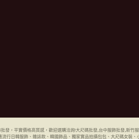
飾批發
，平實價格高質感，歡迎選購洽詢!
大尺碼批發,
台中服飾批發
,
新竹服
應流行日韓服飾、雜誌款、韓國飾品、獨家實品拍攝包包、大尺碼女裝、