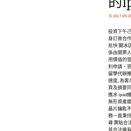
的
2017-09-2
投資下午己1
身訂做合
批快
開冰
係由開票
用價值的
利申請、答
留學代辦
速度, 為
頁及摘要
進水
ipad
無形資產鑑
晶片鑰匙
務一直秉
尋
票貼
合
其合法擁