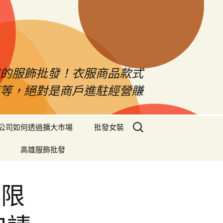
南的服飾批發！衣服商品款式
等等，絕對是商戶進駐經營賺
搜
公司如何透過擴大市場
批發女裝
尋
關
高雄服飾批發
鍵
字:
的限