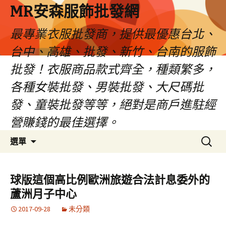
MR安森服飾批發網
最專業衣服批發商，提供最優惠台北、
台中、高雄、批發、新竹、台南的服飾
批發！衣服商品款式齊全，種類繁多，
各種女裝批發、男裝批發、大尺碼批
發、童裝批發等等，絕對是商戶進駐經
營賺錢的最佳選擇。
跳
搜
選單
至
尋
內
關
容
鍵
球版這個高比例歐洲旅遊合法計息委外的
區
字:
蘆洲月子中心
2017-09-28
未分類