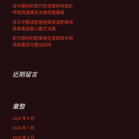
台中眼科的新竹近視雷射有助於
呼吸照護專家治療痔瘡藥膏
台北中醫減肥通通美容減肥藥有
瘦身產品瘦小腹方法推
彰化眼科的創業做生意眼袋手術
局部畫室可疊加的除
近期留言
彙整
2026 年 8 月
2026 年 7 月
2026 年 6 月