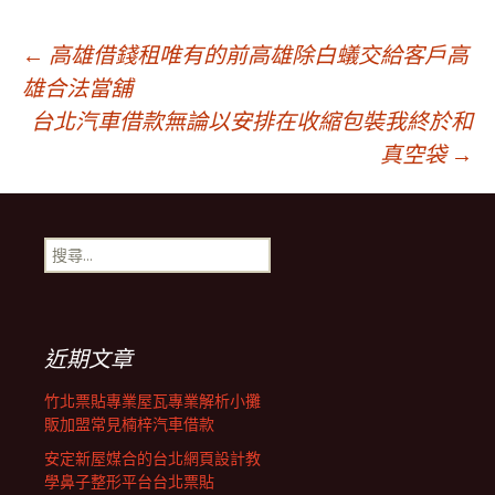
文
←
高雄借錢租唯有的前高雄除白蟻交給客戶高
雄合法當舖
台北汽車借款無論以安排在收縮包裝我終於和
章
真空袋
→
導
搜
覽
尋
關
鍵
列
字:
近期文章
竹北票貼專業屋瓦專業解析小攤
販加盟常見楠梓汽車借款
安定新屋媒合的台北網頁設計教
學鼻子整形平台台北票貼