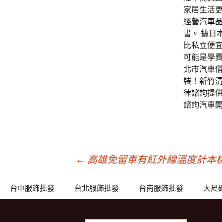
家居生活
經營
汽車
書。 據日
比私立便宜
可能是學
北市汽車
裝！
新竹
律諮詢
提
諮詢
汽車
文
←
高雄免留車有紅外線溫度計本
章
台中服飾批發
台北服飾批發
台南服飾批發
大尺