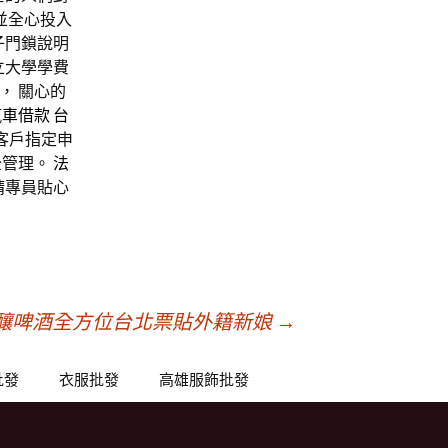
並全心投入
子門鎖說明
立大學學費
， 關心的
汽車借款
台
客戶指定申
全管理。
法
請
專員貼心
釀啤酒全方位台北票貼外籍新娘
→
批發
衣服批發
高雄服飾批發