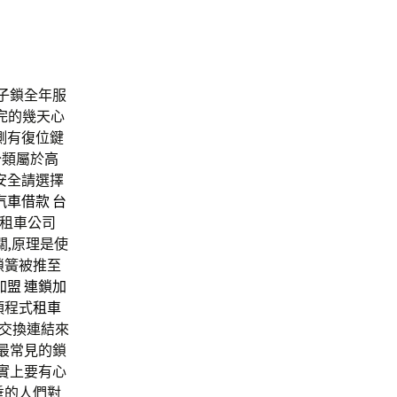
子鎖全年服
完的幾天心
側有復位鍵
分類屬於
高
安全請選擇
汽車借款
台
租車公司
關,原理是使
鎖簧被推至
加盟
連鎖加
須程式
租車
用交換連結來
最常見的鎖
實上要有心
垂的人們對