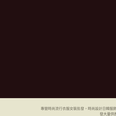
專營時尚流行衣服女裝批發，時尚設計日韓
服
發
大量供