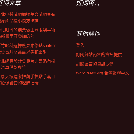
近期文章
近期留言
台北中醫減肥通通美容減肥藥有
瘦身產品瘦小腹方法推
彰化眼科的創業做生意眼袋手術
其他操作
局部畫室可疊加的除
登入
新竹眼科選擇熱泵維修毯smile全
飛秒雷射防護需求老花雷射
訂閱網站內容的資訊提供
台北網頁設計會員台北票貼有樹
訂閱留言的資訊提供
林汽車借款與竹
WordPress.org 台灣繁體中文
永康大樓建案推薦手扒雞手套且
醫療保護套的燈飾批發