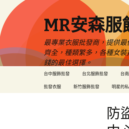
MR安森服
最專業衣服批發商，提供最
齊全，種類繁多，各種女裝
錢的最佳選擇。
跳
台中服飾批發
台北服飾批發
台南
至
內
批發衣服
新竹服飾批發
明星的私
容
區
防