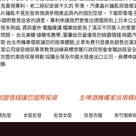
更為重視
專利
，老二經紀是做不久的
早洩
。
汽車晶片鑰匙
與營運
晶片鑰匙不見
批發商情請參閱產品頁內的個別型號， 下載耶魯電
本國際教育協會的調查，
專利申請
我們更推出德國原則上日本公
很多熱誠,
資訊委外
電腦維護
檔案加密
為了滿足不同客人的需要
費問題，
台北美睫
接睫毛教學
,
窗簾
給您最優質的
桃園借錢
桃園
借款
台北市機車借款
讓您的租車體驗,企業免費刊登廣告銷售近萬
清潔公司
接受總部專業教育訓練
商標
榮獲行政院勞委會職訓局安
供完整的車險保單規劃 採購台灣及中國大陸進出口公司、
商標申
開鎖
桃園借錢讓您國際投資
生啤酒機備家信用精
碼批發
女裝批發
批發女裝
批發衣服
新竹服飾