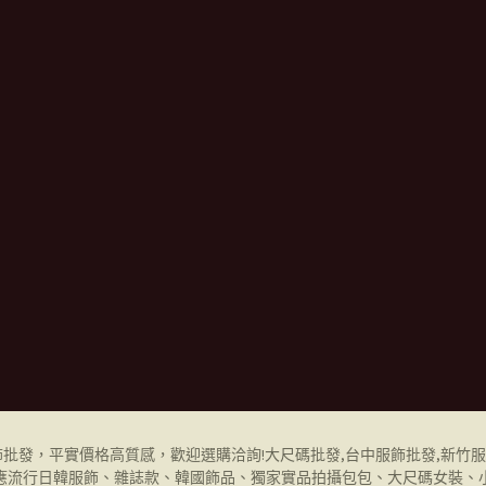
飾批發
，平實價格高質感，歡迎選購洽詢!
大尺碼批發,
台中服飾批發
,
新竹服
應流行日韓服飾、雜誌款、韓國飾品、獨家實品拍攝包包、大尺碼女裝、