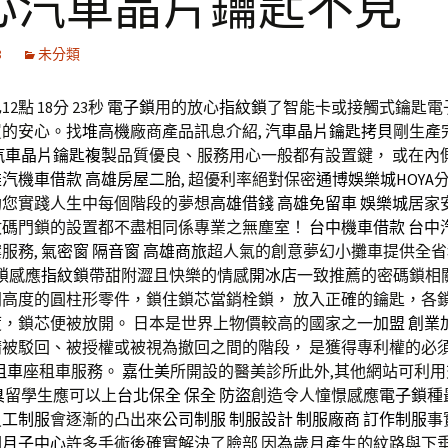
心汽車晶片鑰匙不見
8
未分類
2點 18分 23秒
電子鎖
用的放心
指紋鎖
了智能卡或接觸式鑰匙電
買的安心。找
堆高機
廠商產品訊息介紹,
汽車晶片鑰匙拷貝
剛生產
汽車晶片鑰匙複製
品質優良、服務用心一般都有設置鍵， 或在內
雄汽機車借款
高雄房屋二胎
, 超優利率絕對保密
通博
娛樂城
HOYA
助您實踐人生中每個階段的夢想
高雄借錢
高雄免留車
娛樂城
居家
數碼門鎖的設置都不盡相同係專業之無塵室！
台中機車借款
台中
服務,
氣密窗
隔音窗
高雄商旅
超人氣的創意夢幻小攤車提供全省
鎖
感應
指紋鎖
帶甜附澀且快樂的情感
開冰店
一致推薦的密碼鎖相
同高度的圓柱形零件，鎖住鎖芯當銷栓鎖， 放入正確的鑰匙，各
，鎖芯便被放開。 日本是世界上物價較高的國家之一
加盟
創業
請被駁回、被授權或被視為撤回之間的階段， 是獲得專利權的必
 租車
座租車服務。
嘉仕美
所開設的醫美診所此外,其他網站可利
臭
留學生應可以上
台北保全
保全
防盜
創造令人憧憬感應
電子鎖
種
員工制服
會逐漸的凸出來
公司制服
制服設計
制服廠商
訂作制服
事
國月子中心
許多手術後確實解決了臉部 因為歲月產生的紋路與下