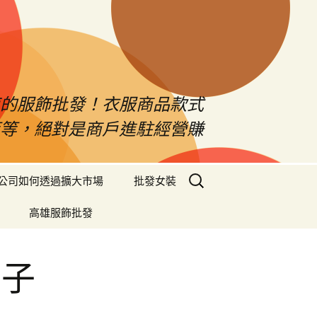
南的服飾批發！衣服商品款式
等等，絕對是商戶進駐經營賺
搜
公司如何透過擴大市場
批發女裝
尋
關
高雄服飾批發
鍵
字:
月子