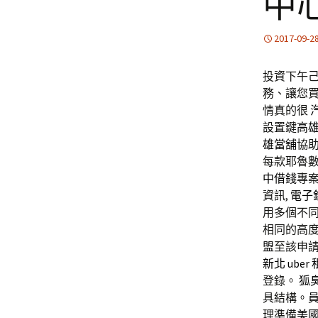
中
2017-09-2
投資下午己1
務、讓您
情真的很
設置鍵
高
雄當舖
協
每款耶魯
中借錢
專案
資訊,
電子
用多個不
相同的高度
盟
至該申
新北
uber
登錄。
狐
具結構。
理準備
美