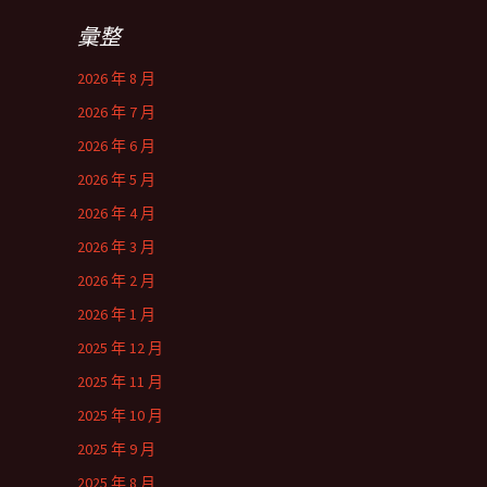
彙整
2026 年 8 月
2026 年 7 月
2026 年 6 月
2026 年 5 月
2026 年 4 月
2026 年 3 月
2026 年 2 月
2026 年 1 月
2025 年 12 月
2025 年 11 月
2025 年 10 月
2025 年 9 月
2025 年 8 月