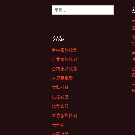
導
搜
尋
關
覽
鍵
字:
分類
列
台中服飾批發
台北服飾批發
台南服飾批發
大尺碼批發
女裝批發
批發女裝
批發衣服
新竹服飾批發
未分類
衣服批發