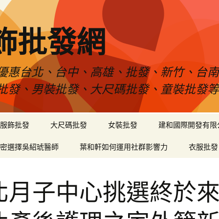
飾批發網
優惠台北、台中、高雄、批發、新竹、台
批發、男裝批發、大尺碼批發、童裝批發
服飾批發
大尺碼批發
女裝批發
建和國際開發有限
密選擇吳紹琥醫師
葉和軒如何運用社群影響力
衣服批發
北月子中心挑選終於