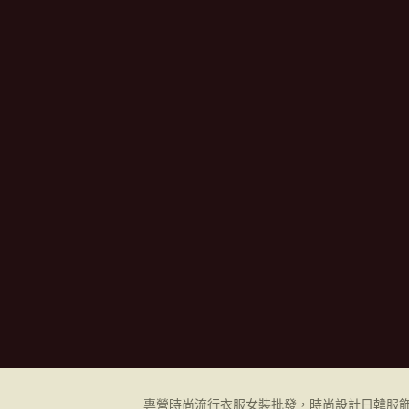
專營時尚流行衣服女裝批發，時尚設計日韓
服