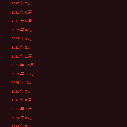
2026 年 7 月
2026 年 6 月
2026 年 5 月
2026 年 4 月
2026 年 3 月
2026 年 2 月
2026 年 1 月
2025 年 12 月
2025 年 11 月
2025 年 10 月
2025 年 9 月
2025 年 8 月
2025 年 7 月
2025 年 6 月
2025 年 5 月