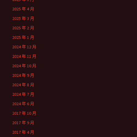
2025 年 4 月
2025 年 3 月
2025 年 2 月
2025 年 1 月
2024 年 12 月
2024 年 11 月
2024 年 10 月
2024 年 9 月
2024 年 8 月
2024 年 7 月
2024 年 6 月
2017 年 10 月
2017 年 9 月
2017 年 4 月