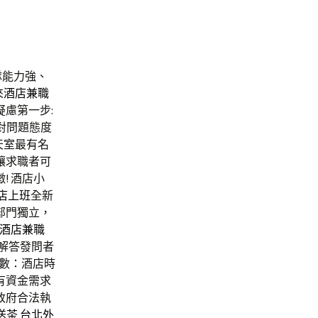
用
隊能力強、
來
酒店兼職
疑慮第一步:
對問題態度
天室最有名
讓求職者可
! 酒店小
店上班
全新
部門獨立，
酒店兼職
解答發問者
數：酒店時
有資金需求
政府合法執
送茶
台北外