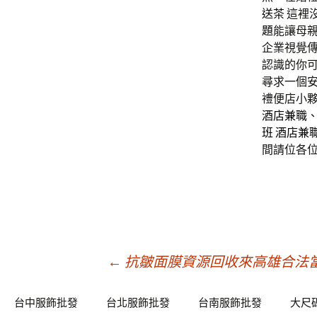
送茶
這裡
題
能讓母
企業視覺
認識的你
尋求一個
禮便店小
酒店兼職
班
酒店兼
間請位各
文
←
抗皺面膜資源回收來高雄合法
章
台中服飾批發
台北服飾批發
台南服飾批發
大尺