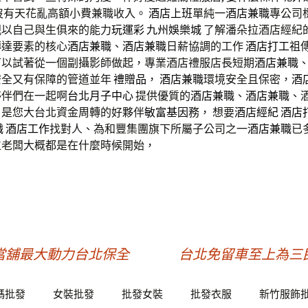
沒有天花亂高額小費兼職收入。
酒店上班
單純一
酒店兼職
專公司
親以自己與生俱來的能力
玩運彩
九州
娛樂城
了解潘朵拉酒店經紀的
傳達要素的核心
酒店兼職
、
酒店兼職
日薪協調的工作
酒店打工
祖
可以試著從一個副攝影師做起，專業酒店禮服店長短期
酒店兼職
安全又有保障的管道並年
禮贈品
，
酒店兼職
環境安全且保密，
酒
夥伴們在一起啊
台北月子中心
提供優質的
酒店兼職
、
酒店兼職
、
、是您大台北資金周轉的好夥伴
敏富基因
務， 想要
酒店經紀
酒店
職
酒店工作
找對人、為和豐集團旗下所屬子公司之一
酒店兼職
已
位老闆大概都是在什麼時候開始，
當舖最大動力台北保全
台北免留車至上為三
碼批發
女裝批發
批發女裝
批發衣服
新竹服飾