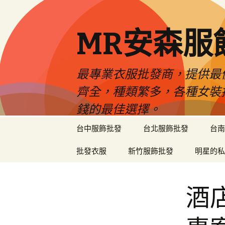
MR安森服
最專業衣服批發商，提供最
齊全，種類繁多，各種女裝
錢的最佳選擇。
跳
台中服飾批發
台北服飾批發
台南
至
內
批發衣服
新竹服飾批發
明星的私
容
區
酒