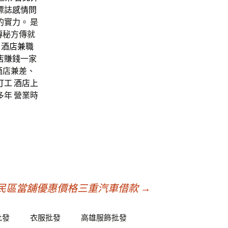
標誌
感情問
實力。 是
傳秘方傳就
、
酒店兼職
店賺錢
一家
酒店兼差、
打工
酒店上
多年 營業時
民區當舖優惠價格三重汽車借款
→
批發
衣服批發
高雄服飾批發