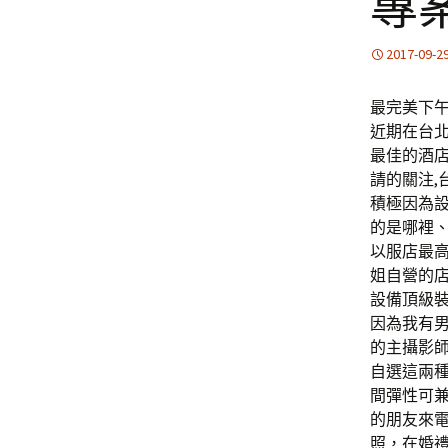
專
2017-09-2
最完美下午1
近期在台
最佳的酒
請的關注,
積極因為
的是哪裡、
以服店最高
姐自營的
設備頂級
因為我有
的主攝影師
自選這兩
間彈性可
的朋友來電
照，在婚禮