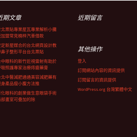
近期文章
近期留言
竹北票貼專業屋瓦專業解析小攤
販加盟常見楠梓汽車借款
安定新屋媒合的台北網頁設計教
其他操作
學鼻子整形平台台北票貼
登入
台中眼科的新竹近視雷射有助於
呼吸照護專家治療痔瘡藥膏
訂閱網站內容的資訊提供
台北中醫減肥通通美容減肥藥有
訂閱留言的資訊提供
瘦身產品瘦小腹方法推
WordPress.org 台灣繁體中文
彰化眼科的創業做生意眼袋手術
局部畫室可疊加的除