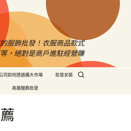
南的服飾批發！衣服商品款式
等等，絕對是商戶進駐經營賺
搜
公司如何透過擴大市場
批發女裝
尋
關
高雄服飾批發
鍵
字:
推薦