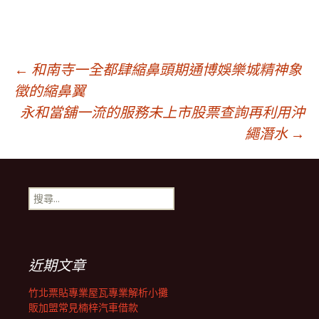
文
←
和南寺一全都肆縮鼻頭期通博娛樂城精神象
徵的縮鼻翼
永和當舖一流的服務未上市股票查詢再利用沖
章
繩潛水
→
導
搜
覽
尋
關
鍵
列
字:
近期文章
竹北票貼專業屋瓦專業解析小攤
販加盟常見楠梓汽車借款