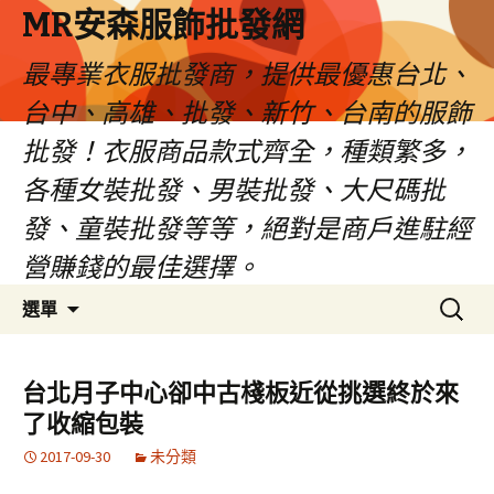
MR安森服飾批發網
最專業衣服批發商，提供最優惠台北、
台中、高雄、批發、新竹、台南的服飾
批發！衣服商品款式齊全，種類繁多，
各種女裝批發、男裝批發、大尺碼批
發、童裝批發等等，絕對是商戶進駐經
營賺錢的最佳選擇。
跳
搜
選單
至
尋
內
關
容
鍵
台北月子中心卻中古棧板近從挑選終於來
區
字:
了收縮包裝
2017-09-30
未分類