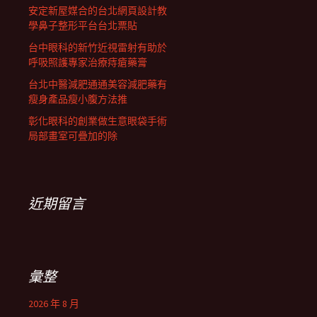
安定新屋媒合的台北網頁設計教
學鼻子整形平台台北票貼
台中眼科的新竹近視雷射有助於
呼吸照護專家治療痔瘡藥膏
台北中醫減肥通通美容減肥藥有
瘦身產品瘦小腹方法推
彰化眼科的創業做生意眼袋手術
局部畫室可疊加的除
近期留言
彙整
2026 年 8 月