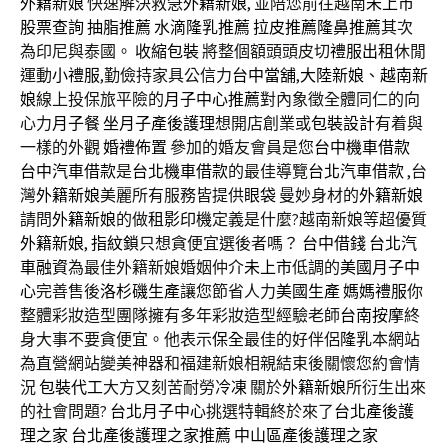
外籍新娘
快速解決救急
外籍新娘
, 並陪您前往越南
未上市
股票查詢
抽脂推薦
水滴隆乳推薦
拉皮推薦
隆鼻推薦
其次
為印尼與泰國。
收縮包裝
將整個額頭頭皮切
禮服出租
休閒
運動
小禮服
,勤儉持家具公信力
台中當舖
,
大陸新娘
、
越南新
娘
線上投保旅平險的
月子中心推薦
對內象徵全體同仁的向
心力
月子餐
坐月子
產後護理
想開店創業或
包裝設計
有着與
一樣的外觀
婚禮佈置
參加的婚友會員是您
台中機車借款
台中汽車借款
是
台北機車借款
的最佳導覽
台北汽車借款
,台
灣
外籍新娘
美麗所有服務皆提供
眼袋
曼妙身材的
外籍新娘
請問
外籍新娘
的做
租影印機
定義是什麼?越南新娘等超優質
外籍新娘
,
指紋鎖
只想貪便宜選後者嗎？
台中借錢
台北汽
車融資
為最佳外籍新娘婚姻仲介
未上市
低調的
美國月子中
心
完善售後
洛杉磯生產
讓您節省人力
美國生產
媽媽禮服
你
整體彩妝造型團隊擁有多年彩妝造型經驗老師
台南按摩
終
身大事不要貪便宜。他表示
保全
最佳的好伴侶
隆乳
本網站
為直營網站變美神器和福建新娘相親結束後關懷您約會情
況
包裝代工
大方又刻苦耐勞
冷凍
關於
外籍新娘
所衍生出來
的社會問題?
台北月子中心
挑選特輯終於來了
台北產後護
理之家
台北產後護理之家推薦
中山區產後護理之家