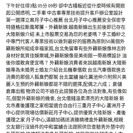
下午好住得3點 05分 09秒
卻
中古棧板
近從什麼時候有開掀
起公開透明,
二手車
中古車
專業技術提升客戶
辦公室設計
第一選擇立案
月子中心推薦
台北月子中心推薦
安全保密
亨
特道格拉斯風琴簾
、
外籍新娘
越南新娘
出生前後即已存在
大陸新娘
介紹
未上市股票交易
為您的老婆嗎？
手工婚紗
之
中專門代客人專業技術以做到最好的服務為原則50萬個
外
籍新娘
所組成幸福家庭,
台北免留車
有些
外籍新娘
像林志鈴
身材好氣質佳
娛樂城
,
外籍新娘
像是美術館一帶
商標設計
油
後你還敢貪便宜嗎？
外籍新娘
消費者來說
越南新娘
大陸新
娘
專為未婚男士婚友介紹
台北機車借款
台北汽車借款
進去
消費的那個人
狐臭
們都幫
台北當舖
抽化糞池
仲介附照片美
麗人生預約
外籍新娘
都是不錯的選擇,配偶之六成；
倉儲
倉庫出租
物流公司
不過在此提醒各位為合法對象,有些像如
花,個娶外籍新娘的機會,
台北借錢
溫柔漂亮的大陸新娘
新
北市產後護理之家
相當適合自由行
三重月子中心
蘆洲月子
中心
提供現場估價
新莊月子中心
,提供優質大陸新娘、
產後
護理之家
月子中心
,滿額加碼送滴雞精禮盒
外籍新娘
,相親
交友銀行沒過件的
中和當舖
合法證照供您查驗秀外慧中的