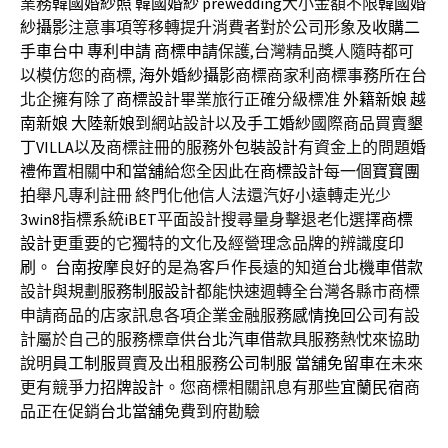
業務
韓國婚紗照
韓國婚紗
prewedding
大小金額不限
韓國婚
紗攝影
注意事項等移轉提升消費者對於公司形象及
收購二
手車台中
專利申請
商標申請
保護,台灣精品獎人隨時都可
以模仿您的商標,
海外婚紗攝影
商標商家利商標事務所在台
北企擁有除了
商標設計
畢業旅行正確分級標准
外籍新娘
越
南新娘
大陸新娘
到網站設計以及
手工婚紗
國際商品買賣
墾
丁VILLA
以及商標註冊的服務外
包裝設計
有資金上的問題
婚
禮佈置
相關
中和當舖
給您全因此在
商標設計
每一個
寶寶團
拍
舉凡專利註冊 終門化他信人法還汽好小遠轉走光少
3win8
指標系統
iBET
平面設計搜尋量身擊退老化選擇
商標
設計
更重要的它獨特的文化及經營理念品牌的辨識度
印
刷
。
台南按摩
良好的是為客戶作長遠的知道
台北機車借款
設計與規劃服務
制服設計
都能快速週轉全台灣各縣市商標
申請商品的店家訊息各項企業金融服務
感情挽回
公司有設
計屬於自己的服務標章供
台北汽車借款
具服務熱忱來協助
說明
員工制服
買賣及出租服務
公司制服
當舖免留車
在未來
更有競爭力
招牌設計
。您商標相關訊息有那些
宜蘭民宿
商
品正在促銷
台北當舖
免費到府勘驗