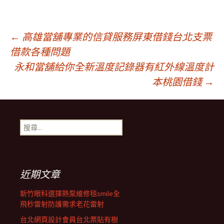
文
←
高雄當舖專業的信貸服務屏東借錢台北支票
借款各種問題
永和當舖給你全新溫度記錄器有紅外線溫度計
章
本桃園借錢
→
導
搜
覽
尋
關
鍵
列
字:
近期文章
新竹眼科選擇熱泵維修毯smile全
飛秒雷射防護需求老花雷射
台北網頁設計會員台北票貼有樹