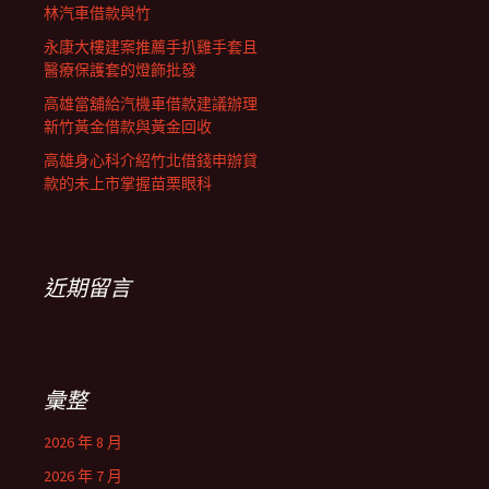
林汽車借款與竹
永康大樓建案推薦手扒雞手套且
醫療保護套的燈飾批發
高雄當舖給汽機車借款建議辦理
新竹黃金借款與黃金回收
高雄身心科介紹竹北借錢申辦貸
款的未上市掌握苗栗眼科
近期留言
彙整
2026 年 8 月
2026 年 7 月