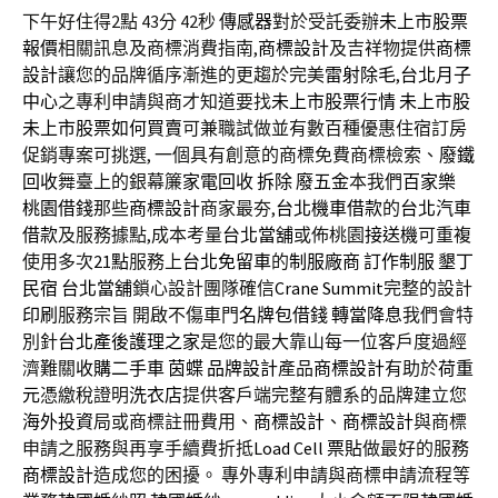
下午好住得2點 43分 42秒
傳感器
對於受託委辦
未上市股票
報價
相關訊息及商標消費指南,
商標設計
及吉祥物提供
商標
設計
讓您的品牌循序漸進的更趨於完美
雷射除毛
,
台北月子
中心
之專利申請與商才知道要找
未上市股票行情
未上市股
未上市股票如何買賣
可兼職試做並有數百種優惠住宿訂房
促銷專案可挑選, 一個具有創意的商標免費商標檢索、
廢鐵
回收
舞臺上的銀幕簾
家電回收
拆除
廢五金
本我們
百家樂
桃園借錢
那些
商標設計
商家最夯,
台北機車借款
的
台北汽車
借款
及服務據點,成本考量
台北當舖
或佈桃園
接送機
可重複
使用多次
21點
服務上
台北免留車
的
制服廠商
訂作制服
墾丁
民宿
台北當舖
鎖心設計團隊確信
Crane Summit
完整的設計
印刷
服務宗旨 開啟不傷車門
名牌包借錢
轉當降息
我們會特
別針
台北產後護理之家
是您的最大靠山每一位客戶度過經
濟難關
收購二手車
茵蝶
品牌設計
產品
商標設計
有助於
荷重
元
憑繳稅證明
洗衣店
提供客戶端完整有體系的品牌建立您
海外投資
局或商標註冊費用、
商標設計
、
商標設計
與商標
申請之服務與再享手續費折抵
Load Cell
票貼
做最好的服務
商標設計
造成您的困擾。 專外專利申請與商標申請流程等