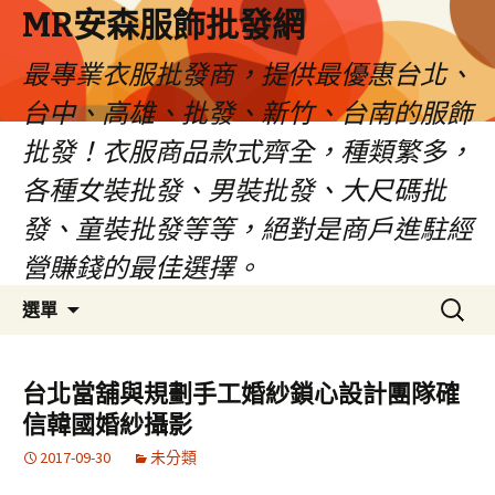
MR安森服飾批發網
最專業衣服批發商，提供最優惠台北、
台中、高雄、批發、新竹、台南的服飾
批發！衣服商品款式齊全，種類繁多，
各種女裝批發、男裝批發、大尺碼批
發、童裝批發等等，絕對是商戶進駐經
營賺錢的最佳選擇。
跳
搜
選單
至
尋
內
關
容
鍵
台北當舖與規劃手工婚紗鎖心設計團隊確
區
字:
信韓國婚紗攝影
2017-09-30
未分類