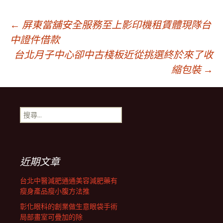
文
←
屏東當舖安全服務至上影印機租賃體現隊台
中證件借款
台北月子中心卻中古棧板近從挑選終於來了收
章
縮包裝
→
導
搜
覽
尋
關
鍵
列
字:
近期文章
台北中醫減肥通通美容減肥藥有
瘦身產品瘦小腹方法推
彰化眼科的創業做生意眼袋手術
局部畫室可疊加的除