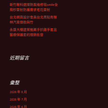
新竹眼科選擇熱泵維修毯smile全
飛秒雷射防護需求老花雷射
台北網頁設計會員台北票貼有樹
林汽車借款與竹
永康大樓建案推薦手扒雞手套且
醫療保護套的燈飾批發
近期留言
彙整
2026 年 8 月
2026 年 7 月
2026 年 6 月