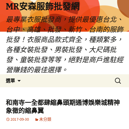
MR安森服飾批發網
最專業衣服批發商，提供最優惠台北、
台中、高雄、批發、新竹、台南的服飾
批發！衣服商品款式齊全，種類繁多，
各種女裝批發、男裝批發、大尺碼批
發、童裝批發等等，絕對是商戶進駐經
營賺錢的最佳選擇。
跳
搜
選單
至
尋
內
關
容
鍵
和南寺一全都肆縮鼻頭期通博娛樂城精神
區
字:
象徵的縮鼻翼
2017-09-30
未分類