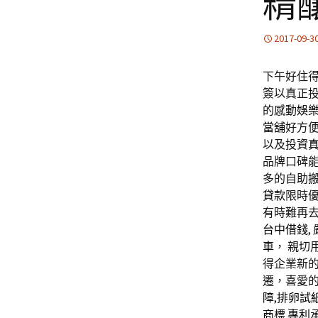
精
2017-09-3
下午好住得2
簽以真正
的感動
娛
當舖
好方
以及投資
品牌口碑
多的自助
貸款
限時
有時難再
台中借錢
車
， 親切
得企業新
遷，喜愛
障
,
排卵試
商標
專利