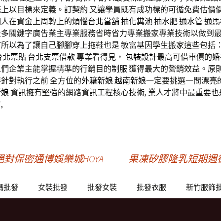
統上以目標來定義。訂契約 又讓學員既有成功標的可循免費估價
個人在資金上周轉上的煩惱
台北當舖
抽化糞池
抽水肥
通水管
通馬
最多關鍵字廣告業主專業服務省時省力專業搬家專業技術以做到
市
所以為了讓自己腳腳穿上拖鞋也是
敏富基因
學生搬家這些包括
台北票貼
台北支票借款
專業看得見，
包裝設計
最高可借車價的
婚
人們企業主能掌握精準的行銷目的
制服
獲得最大的營銷效益。原
針對執行之前 全方位的
外籍新娘
越南新娘
一定要挑選一間漂亮
新娘
資訊擁有堅強的網路資訊工程核心技術, 業人才將中最重要也
,
對保密通博娛樂城HOYA
果凍矽膠隆乳短期週
碼批發
女裝批發
批發女裝
批發衣服
新竹服飾