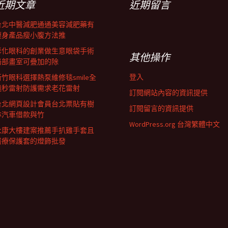
近期文章
近期留言
台北中醫減肥通通美容減肥藥有
瘦身產品瘦小腹方法推
彰化眼科的創業做生意眼袋手術
其他操作
局部畫室可疊加的除
登入
新竹眼科選擇熱泵維修毯smile全
飛秒雷射防護需求老花雷射
訂閱網站內容的資訊提供
台北網頁設計會員台北票貼有樹
訂閱留言的資訊提供
林汽車借款與竹
WordPress.org 台灣繁體中文
永康大樓建案推薦手扒雞手套且
醫療保護套的燈飾批發