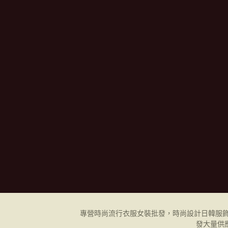
專營時尚流行衣服女裝批發，時尚設計日韓
服
發
大量供