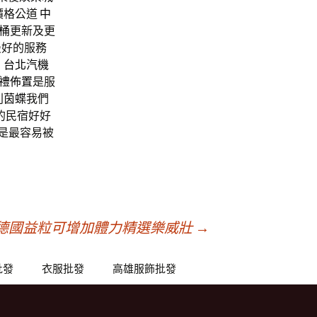
價格公道
中
桶
更新及更
最好的服務
：
台北汽機
禮佈置
是服
則
茵蝶
我們
的民宿好好
是最容易被
德國益粒可增加體力精選樂威壯
→
批發
衣服批發
高雄服飾批發