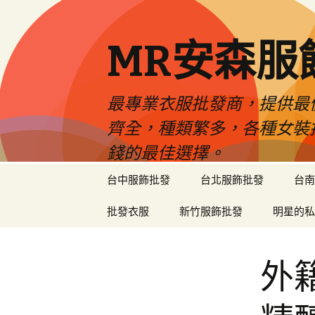
MR安森服
最專業衣服批發商，提供最
齊全，種類繁多，各種女裝
錢的最佳選擇。
跳
台中服飾批發
台北服飾批發
台南
至
內
批發衣服
新竹服飾批發
明星的私
容
區
外