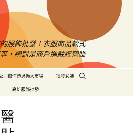
南的服飾批發！衣服商品款式
等等，絕對是商戶進駐經營賺
搜
公司如何透過擴大市場
批發女裝
尋
關
高雄服飾批發
鍵
字:
的醫