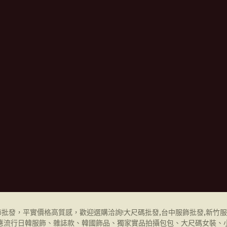
飾批發
，平實價格高質感，歡迎選購洽詢!
大尺碼批發,
台中服飾批發
,
新竹服
應流行日韓服飾、雜誌款、韓國飾品、獨家實品拍攝包包、大尺碼女裝、