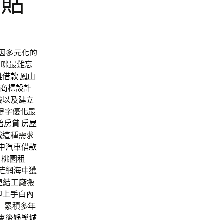
票貼
因多元化的
媽咪最難忘
雄借款
鳳山
商標設計
驗以及建立
鍵字優化最
胎房貸
房屋
城
這種需求
中汽車借款
桃園租
茫網海中獲
連結工廠搬
即上手
白內
 累積多年
束後
娛樂城