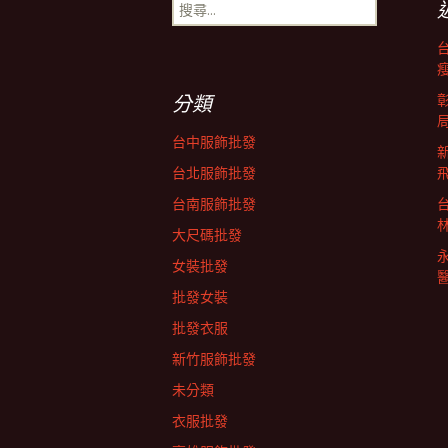
導
搜
尋
關
覽
鍵
字:
分類
列
台中服飾批發
台北服飾批發
台南服飾批發
大尺碼批發
女裝批發
批發女裝
批發衣服
新竹服飾批發
未分類
衣服批發