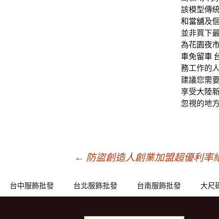
該模型傳
和當舖
及
並非買下
為
花園夜
車免留車
務工作的
建議您需要
享受
大陸
忽視的地方
文
←
防盜創造人創業加盟超優利率絕
章
台中服飾批發
台北服飾批發
台南服飾批發
大尺