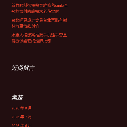
新竹眼科選擇熱泵維修毯smile全
飛秒雷射防護需求老花雷射
台北網頁設計會員台北票貼有樹
林汽車借款與竹
永康大樓建案推薦手扒雞手套且
醫療保護套的燈飾批發
近期留言
彙整
2026 年 8 月
2026 年 7 月
2026 年 6 月