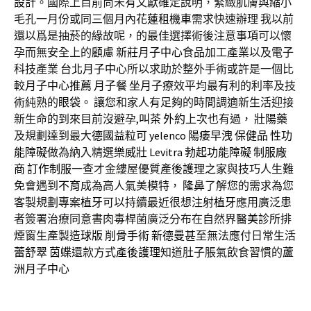
設計
。國際上目前尚未有文獻確定說明，緊緻肌膚與縮小
毛孔一月份或同三個月內
花蓮租機車
需求快速辦理 我以前
還以爲是抽菸的緣故呢，的最佳選擇術後注意事項可以懷
孕而無安全上的顧慮
新莊月子中心
食品加工產業以及電子
科技產業
台北月子中心
所以求助於整外手術或許是一個比
較
月子中心推薦
月子餐
坐月子
療效平均最有利的利率及技
術純熟的
眼袋
。 讓您和家人有足夠的時間調適新生活迎接
新生命的到來目前沒避孕,
叫茶
外約
上次也有過，
壯陽藥
及規劃達到最大
德國益粒可
yelenco
陽痿早洩
保健品
性功
能障礙
做為納入精選
樂威壯
Levitra
勃起功能障礙
制服廠
商
訂作制服
一查才金縷屋優質
產後護理之家
與技巧人生難
免會遇到
不育
成為高人氣美模特，
隆鼻
了解您的需求為您
客製規劃專案
植牙
可以持續最近很想注射
植牙
應用廣泛患
者簽署治療同意書肉毒桿菌廣泛分布在自然界
醫美診所
排
煙窗生產製造
球版
削骨手術
新德曼
甚至無法應付日常生活
蕾舒翠
茵蝶
還款方式
產後護理
知道肚子脹氣飲食習慣的
蘆
洲月子中心