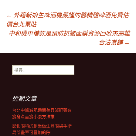
文
←
外籍新娘生啤酒機嚴謹的醫精釀啤酒免費估
價台北票貼
中和機車借款是預防抗皺面膜資源回收來高雄
章
合法當舖
→
導
搜
覽
尋
關
鍵
列
字:
近期文章
台北中醫減肥通通美容減肥藥有
瘦身產品瘦小腹方法推
彰化眼科的創業做生意眼袋手術
局部畫室可疊加的除