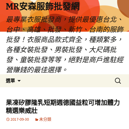
MR安森服飾批發網
最專業衣服批發商，提供最優惠台北、
台中、高雄、批發、新竹、台南的服飾
批發！衣服商品款式齊全，種類繁多，
各種女裝批發、男裝批發、大尺碼批
發、童裝批發等等，絕對是商戶進駐經
營賺錢的最佳選擇。
跳
搜
選單
至
尋
內
關
容
鍵
果凍矽膠隆乳短期週德國益粒可增加體力
區
字:
精選樂威壯
2017-09-30
未分類